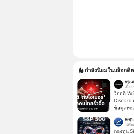
กำลังนิยมในบล็อกดิต
กรุงเท
เมื่อ
วิกฤติ ‘ภ
Discord แ
ข้อมูลทะ
อยู่ในมื
ลงทุ
350 บาท 
ได้รับ
กองทุน S&