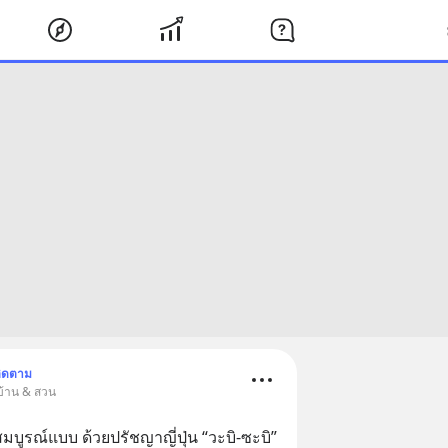
ิดตาม
บ้าน & สวน
บูรณ์แบบ ด้วยปรัชญาญี่ปุ่น “วะบิ-ซะบิ”