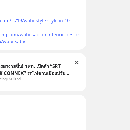
com/…/19/wabi-style-style-in-10-
ng.com/wabi-sabi-in-interior-design
/wabi-sabi/
ุธยาง่ายขึ้น! รฟท. เปิดตัว “SRT
 CONNEX” รถไฟชานเมืองปรับ
zingThailand
อมกรุงเทพฯ–อยุธยา ที่จะเริ่มเสิร์ฟ
ด้มาร่วมประสบการณ์ไปด้วยกัน ตั้ง
แค่วันที่ 1 สิงหาคม 2569 นี้! ค่าตั๋วเริ