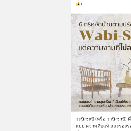
1
วะบิ-ซะบิ (หรือ วาบิ-ซาบิ) 
แบบ ความดิบแท้ และร่อง