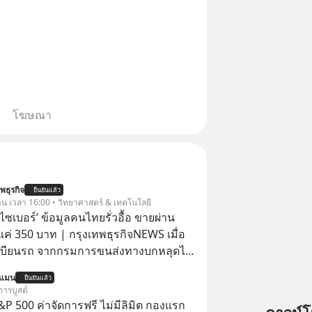
โฆษณา
พธุรกิจ
ยืนยันแล้ว
วาน เวลา 16:00 • วิทยาศาสตร์ & เทคโนโลยี
ัยไซเบอร์’ ข้อมูลคนไทยรั่วอื้อ ขายผ่าน
ค่ 350 บาท | กรุงเทพธุรกิจNEWS เมื่อ
เบียนรถ จากกรมการขนส่งทางบกหลุดไป
อมิจฉาชีพ และถูกขายในตลาดมืดด้วยราคา
นแมน
ยืนยันแล้ว
รัฐบาลทำยังไงต่อ?
การบูสต์
P 500 ค่าจัดการฟรี ไม่มีลิมิต กองแรก