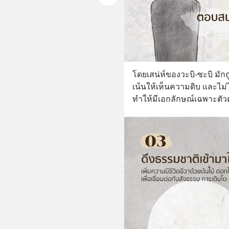
โดยเสน่ห์ของวะบิ-ซะบิ มั
เน้นให้เห็นความดิบ และไม่ไ
ทำให้มีเอกลักษณ์เฉพาะตั