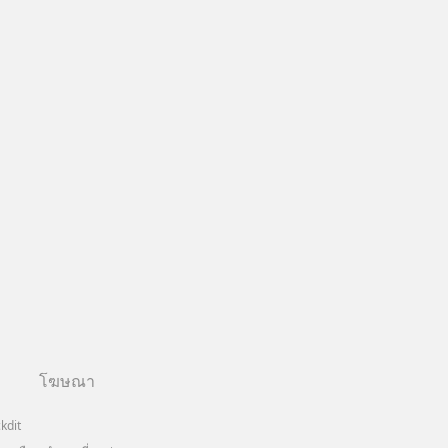
โฆษณา
kdit