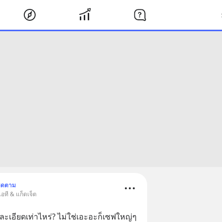
ิดตาม
อที & แก็ดเจ็ต
เอียดเท่าไหร่? ไม่ใช่เอะอะก็เซฟใหญ่ๆ