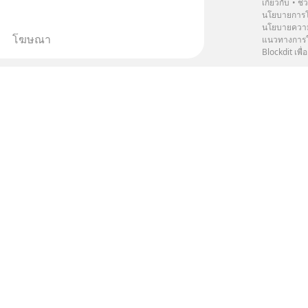
เกี่ยวกับ
ช่
นโยบายการโ
นโยบายความ
โฆษณา
แนวทางการใช
Blockdit เพื่อ
dea💕{°•Page•°}
•
ติดตาม
 ศิลปะ & ออกแบบ
om) EP1: ต้องเป็น RAW นะ MUST RAW
 ภาพถ่าย  ท่องเที่ยว  คอมมือใหม่
ถ่ายรูปอยู่แล้ว และอยากพัฒนาฝีมือในการ
งปันวิธีการแต่งภาพด้วยโปรแกรม 
อ่านต่อ