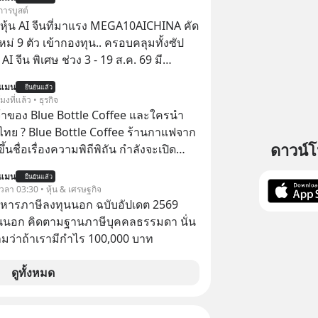
เศรษฐีซิลิคอนแวลลีย์วาดไว้ว่ามนุษย์นับ
การบูสต์
สร้างอาณานิคมใหม่ ล้อมรอบด้วย
ุ้น AI จีนที่มาแรง MEGA10AICHINA คัด
ดล้ำ อาจจะฟังดูน่าตื่นเต้น แต่ความ
ใหม่ 9 ตัว เข้ากองทุน.. ครอบคลุมทั้งซัป
กซ่อนไว้ใต้พรมคือ ดาวอังคารเป็นเพียงนรก
พิเศษ ช่วง 3 - 19 ส.ค. 69 มี
ด้วยรังสีมรณะและฝุ่นพิษ แล้วทำไมบรรดา
 ลด 50% ค่าธรรมเนียมซื้อ | ยอด 2 ล้าน
นแมน
โนโลยีถึงยังพยายามหลอกขายฝันลมๆ
ยืนยันแล้ว
 ฟรีค่าธรรมเนียมซื้อ
โมงที่แล้ว • ธุรกิจ
ให้กับคนทั้งโลก พวกเขากำลังซ่อนความ
จ้าของ Blue Bottle Coffee และใครนำ
้เบื้องหลังโปรเจกต์อวกาศที่ผลาญ
ไทย ? Blue Bottle Coffee ร้านกาแฟจาก
มหาศาล วันนี้เราจะมากะเทาะเปลือก
ดาวน์
ขึ้นชื่อเรื่องความพิถีพิถัน กำลังจะเปิด
ลกนี้กัน ใครที่คิดว่าอนาคตของ
นประเทศไทย ที่ Central Park
ดาวดวงอื่น เลือกฟังกันได้เลยนะ
นแมน
ยืนยันแล้ว
 เวลา 03:30 • หุ้น & เศรษฐกิจ
าลืมกด Follow ติดตาม PodCast ช่อง
บริหารภาษีลงทุนนอก ฉบับอัปเดต 2569
ever’s Podcast ของผมกันด้วยนะครับ
นนอก คิดตามฐานภาษีบุคคลธรรมดา นั่น
น Spotify :
ว่าถ้าเรามีกำไร 100,000 บาท
yurl.com/3yma5h3e 🎧 ฟังผ่าน
cast : https://apple.co/2lEqPPg 🎧
ดูทั้งหมด
://tinyurl.com/4kurcs6x
น Youtube :
utu.be/W2U60tbaMqM The original