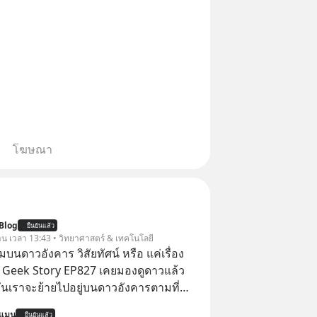
โฆษณา
Blog
ยืนยันแล้ว
วาน เวลา 13:43 • วิทยาศาสตร์ & เทคโนโลยี
นดาวอังคาร วิสัยทัศน์ หรือ แค่เรื่อง
 | Geek Story EP827 เคยมองดูดาวแล้ว
วันเราจะย้ายไปอยู่บนดาวอังคารตามที่
k หรือ Jeff Bezos บอกไว้หรือเปล่า ภาพ
นแมน
ยืนยันแล้ว