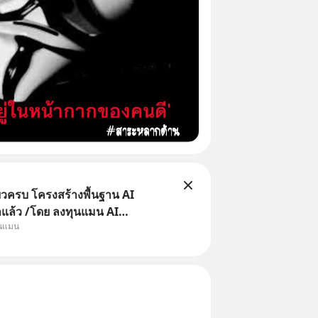
ยวครบ โครงสร้างพื้นฐาน AI
าแล้ว /โดย ลงทุนแมน AI
ุนแมน
e คือช่วงเวลาที่เทคโนโลยีปัญญา
จะกลายเป็นตัวขับเคลื่อนหลัก ของ
ทางเศรษฐกิจ และวิถีชีวิตของผู้คน
านต่