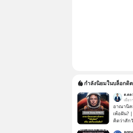
กำลังนิยมในบล็อกดิต
ด.ดล 
เมื่อ
อาณานิคมบ
เพ้อฝัน?
คิดว่าสัก
Elon Mus
ลงทุ