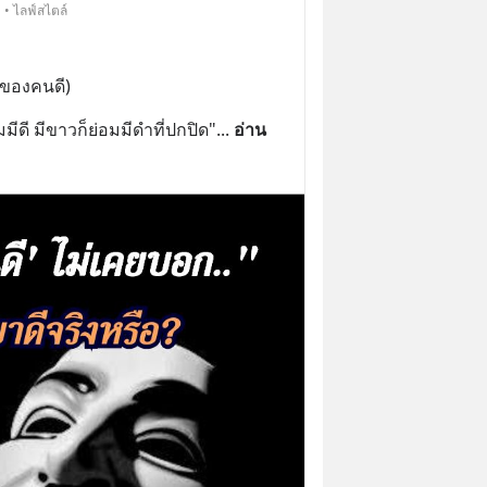
 • ไลฟ์สไตล์
กของคนดี)
มมีดี มีขาวก็ย่อมมีดำที่ปกปิด"
... 
อ่าน