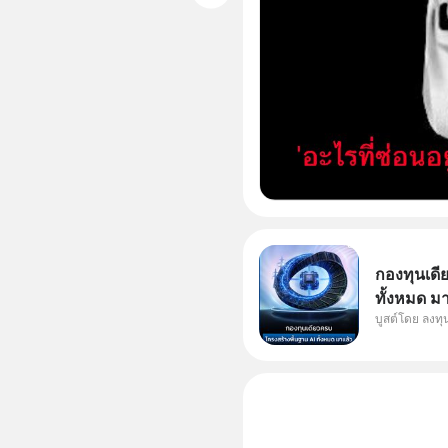
กองทุนเดี
ทั้งหมด ม
บูสต์โดย ลงท
Supercycl
ประดิษฐ์ 
การเติบโต
อย่างยาวน