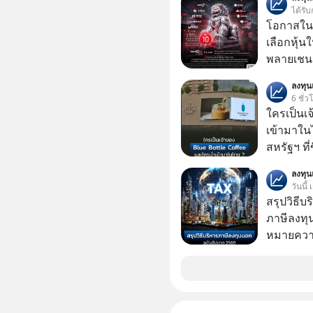
ฝันที่มหา
ได้รับ
ล้านจะไป
โอกาสในห
เทคโนโลยีสุ
เลือกหุ้น
จริงที่ถู
พลายเชน AI จีน 
ที่เต็มไป
โปรโมชัน
ลงทุ
ผู้นำเทค
บาทขึ้นไป
6 ชั่ว
แล้งๆ นี้
ใครเป็นเ
ลับอะไรไว
เข้ามาใน
ทรัพยากร
สหรัฐฯ ที่
ความลวงโ
สาขาแรกใ
มนุษยชาติอยู่บน
ลงทุ
วันนี้
ครับ อย่
สรุปวิธี
Geek For
ภาษีลงทุ
🎧 ฟังผ่า
หมายความ
https://tin
Apple Pod
ฟังผ่าน Podbean : https
🎧 ฟังผ่า
https://yo