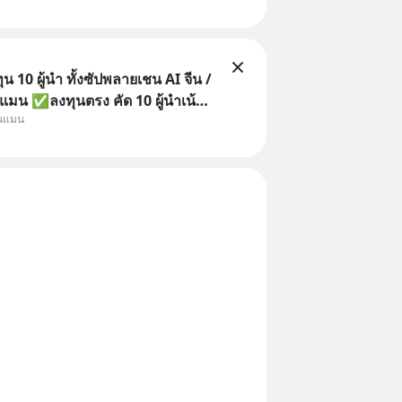
 10 ผู้นำ ทั้งซัปพลายเชน AI จีน /
แมน ✅ลงทุนตรง คัด 10 ผู้นำเน้น
ุนแมน
 จีน ✅คัดเลือกหุ้นใหม่ 9 ตัว เข้า
วมเป็นเจ้าของผู้นำ AI จีน ตั้งแต่
ิตชิป หน่วยความจำ โมเดล