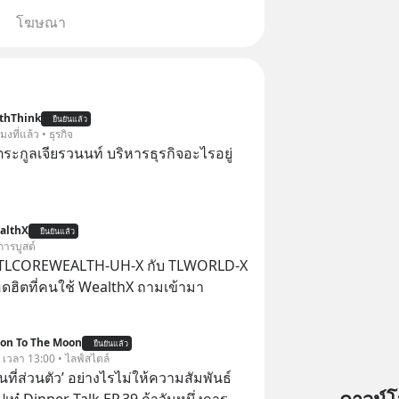
โฆษณา
thThink
ยืนยันแล้ว
โมงที่แล้ว • ธุรกิจ
ะกูลเจียรวนนท์ บริหารธุรกิจอะไรอยู่
althX
ยืนยันแล้ว
การบูสต์
 TLCOREWEALTH-UH-X กับ TLWORLD-X
ฮิตที่คนใช้ WealthX ถามเข้ามา
ion To The Moon
ยืนยันแล้ว
. เวลา 13:00 • ไลฟ์สไตล์
ื้นที่ส่วนตัว’ อย่างไรไม่ให้ความสัมพันธ์