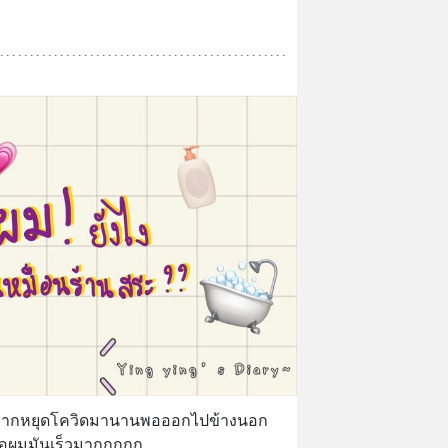
หลังจากหยุดโควิดมานานพอออกไปข้างนอก
ือผมมันเร็วมากกกกก