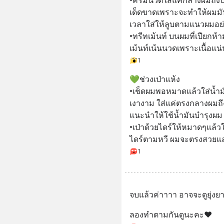
•ครีมนวดใส่แค่กลางผมถึง
เด็ดขาดเพราะจะทำให้ผมมั
เวลาใส่ให้ลูบตามแนวผมอย่
•ทรีทเม้นท์ บนผมที่เปียกห
เม้นท์เน้นนวดเพราะเนื้อแ
1
💚ช่วงเป่าแห้ง
•เช็ดผมพอหมาดแล้วใส่น้ำม
เงางาม ใส่แค่ตรงกลางผมถ
แนะนำให้ใช้น้ำมันบำรุงผม 
•เป่าด้วยไดร์ให้หมาดๆแล้วใ
ไดร์ตามหวี ผมจะตรงสวยแล
1
จบแล้วค่าาาา อาจจะดูยุ่งย
ลองทำตามกันดูนะคะ❤️