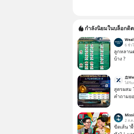
กำลังนิยมในบล็อกดิต
Weal
6 ชั่ว
ลูกหลานตร
บ้าง ?
We
ได้รับ
สูตรผสม
คำถามยอด
Miss
2 ส.ค
ขีดเส้น ‘พ