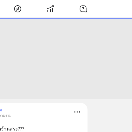
ม
ความงาม
นร้านสระ???