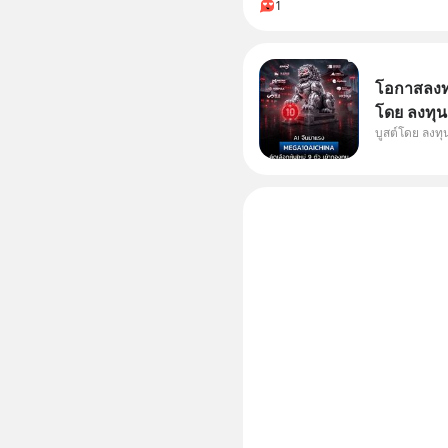
1
โอกาสลงทุน
โดย ลงทุน
บูสต์โดย ลงท
ๆ ในธีม AI
กองทุน ✅ร่
โรงงานผล