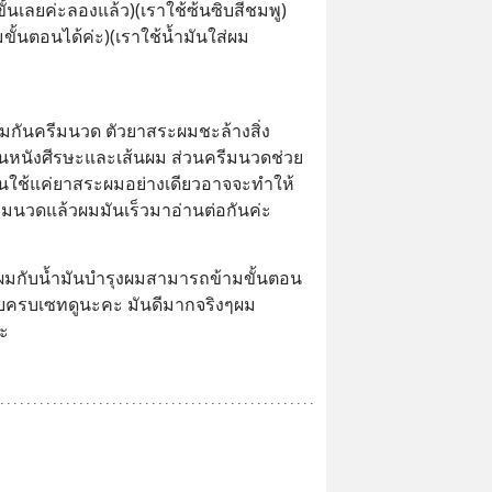
ขั้นเลยค่ะลองแล้ว)(เราใช้ซ้นซิบสีชมพู)
มขั้นตอนได้ค่ะ)(เราใช้น้ำมันใส่ผม 
ะผมกันครีมนวด ตัวยาสระผมชะล้างสิ่ง
นหนังศีรษะและเส้นผม ส่วนครีมนวดช่วย
งคนใช้แค่ยาสระผมอย่างเดียวอาจจะทำให้
มนวดแล้วผมมันเร็วมาอ่านต่อกันค่ะ
ท์ผมกับน้ำมันบำรุงผมสามารถข้ามขั้นตอน
บบครบเซทดูนะคะ มันดีมากจริงๆผม
่ะ