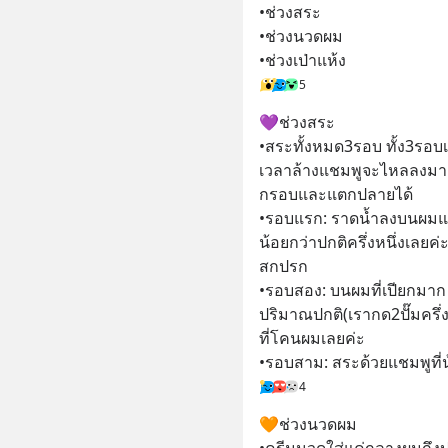
•ช่วงสระ
•ช่วงนวดผม
•ช่วงเป่าแห้ง
5
💜ช่วงสระ
•สระทั้งหมด3รอบ ทั้ง3รอบ
เวลาล้างแชมพูจะไหลลงมาเอ
กรอบและแตกปลายได้
•รอบแรก: ราดน้ำลงบนผมแค
น้อยกว่าปกติครึ่งหนึ่งเลยค่
สกปรก
•รอบสอง: บนผมที่เปียกมา
ปริมาณปกติ(เรากด2ปั๊มครึ
ที่โคนผมเลยค่ะ 
•รอบสาม: สระด้วยแชมพูที่
4
🧡ช่วงนวดผม