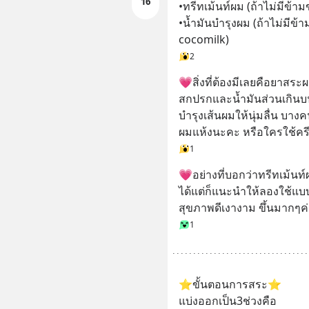
16
•ทรีทเม้นท์ผม (ถ้าไม่มีข้าม
•น้ำมันบำรุงผม (ถ้าไม่มีข้า
cocomilk)
2
💗สิ่งที่ต้องมีเลยคือยาสร
สกปรกและน้ำมันส่วนเกินบ
บำรุงเส้นผมให้นุ่มลื่น บา
ผมแห้งนะคะ หรือใครใช้ครี
1
💗อย่างที่บอกว่าทรีทเม้น
ได้แต่ก็แนะนำให้ลองใช้แ
สุขภาพดีเงางาม ขึ้นมากๆค
1
⭐️ขั้นตอนการสระ⭐️
แบ่งออกเป็น3ช่วงคือ