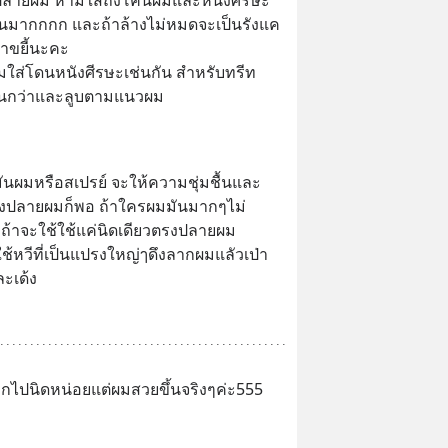
ปลายผม ห้ามใส่ถึงโคนผมและหนังศีรษะ
นมากกกก และถ้าล้างไม่หมดจะเป็นรังแค 
าขยี้นะคะ
้ามใส่โดนหนังศีรษะเช่นกัน สำหรับทรีท
น่นกว่าและลูบตามแนวผม
ันผมหรือสเปรย์ จะให้ความชุ่มชื้นและ
ึงปลายผมก็พอ ถ้าใครผมมันมากๆไม่
ถ้าจะใช้ใช้แค่นิดเดียวตรงปลายผม 
ช้หวีที่เป็นแปรงใหญ่ๅดึงลากผมแลัวเป่า
ะเด้ง
ากไปนิดหน่อยแต่ผมสวยขึ้นจริงๆค่ะ555