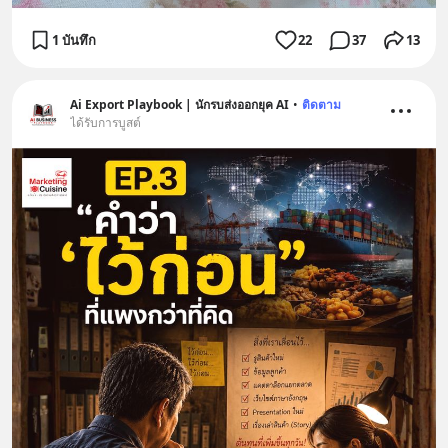
1 บันทึก
22
37
13
Ai Export Playbook | นักรบส่งออกยุค AI
•
ติดตาม
ได้รับการบูสต์