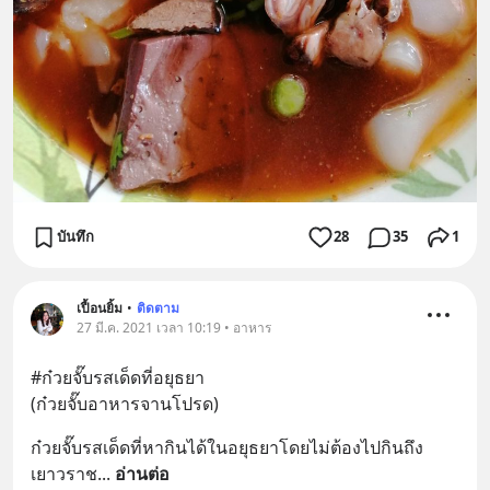
บันทึก
28
35
1
เปื้อนยิ้ม
•
ติดตาม
27 มี.ค. 2021 เวลา 10:19 • อาหาร
#ก๋วยจั๊บรสเด็ดที่อยุธยา 
(ก๋วยจั๊บอาหารจานโปรด)
ก๋วยจั๊บรสเด็ดที่หากินได้ในอยุธยาโดยไม่ต้องไปกินถึง
เยาวราช
... 
อ่านต่อ