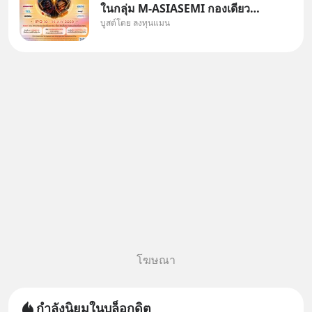
ในกลุ่ม M-ASIASEMI กองเดียว
บูสต์โดย ลงทุนแมน
ครบ มีทั้ง CXMT จากจีน TSMC
จากไต้หวัน SK Hynix จาก
เกาหลีใต้ Kioxia จากญี่ปุ่น
โฆษณา
กำลังนิยมในบล็อกดิต