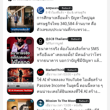
ลงทุนแมน
ยืนยันแล้ว
8 ชั่วโมงที่แล้ว • หุ้น & เศรษฐกิจ
การศึกษาเหลื่อมล้ำ ปัญหาใหญ่ฉุด
เศรษฐกิจไทย 340,584 ล้านบาท คือ
ตัวเลขงบประมาณที่กระทรวง
ศึกษาธิการ ได้รับจัดสรรในงบประมาณ
SCB Thailand
ยืนยันแล้ว
รายจ่ายประจำปี 2568 ซึ่งมากที่สุดเป็น
ได้รับการบูสต์
อันดับ 2 รองจากกระทรวงการคลัง
“ธนาคารจริง ต้องไม่ส่งลิงก์ทาง SMS
หรืออีเมล” เคยเจอมั้ย? มีคนอ้างว่าโทร
จากธนาคาร บอกว่าบัญชีมีปัญหา แล้ว
ให้กดลิงก์โน่นนี่ หรือสแกนคิวอาร์โค้ด
MarketThink
ยืนยันแล้ว
ทันที มาฟัง “ป้าเก๋าเล่ากลโกง” เพื่อรู้ทัน
เมื่อวาน เวลา 03:00 • ธุรกิจ
มุกหลอกลวงในคราบความน่าเชื่อถือ
ใช้ AI ทำเพลงลง YouTube ไอเดียสร้าง
กันค่ะ #แก้เกมกลโกง #ป้าเก๋าเล่ากล
Passive Income ในยุคนี้ ตอนนี้หลาย ๆ
โกง #LivesSustainably #อยู่อย่าง
คนน่าจะเคยได้ยินเพลงที่ใช้ AI สร้าง
ยั่งยืน #CyberSecurity #ป้าเก๋า
ผ่านหูกันมาบ้าง เช่น เพลง “ไม่มีใคร
Mission To The Moon
#FraudEducation #FinancialLiteracy
ยืนยันแล้ว
รู้ตัวเรา” จากช่องชื่อว่า UNHEARD
เมื่อวาน เวลา 13:00 • หนังสือ
#DigitalBankWithHumanTouch
MUSIC ที่ตอนนี้มียอดรับชมกว่า 26