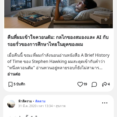
คืนที่ผมเข้าใจควอนตัม: กลไกของสมองและ AI กับ
รอยรั่วของการศึกษาไทยในยุคของผม
เมื่อคืนนี้ ขณะที่ผมกำลังนอนอ่านหนังสือ A Brief History 
of Time ของ Stephen Hawking ผมสะดุดเข้ากับคำว่า 
"หนึ่งควอนตัม" อ่านทวนอยู่หลายรอบก็ยังไม่สามาร
... 
อ่านต่อ
5 บันทึก
19
4
ฟ้าสีคราม
•
ติดตาม
31 มี.ค. 2020 เวลา 13:34 • สุขภาพ