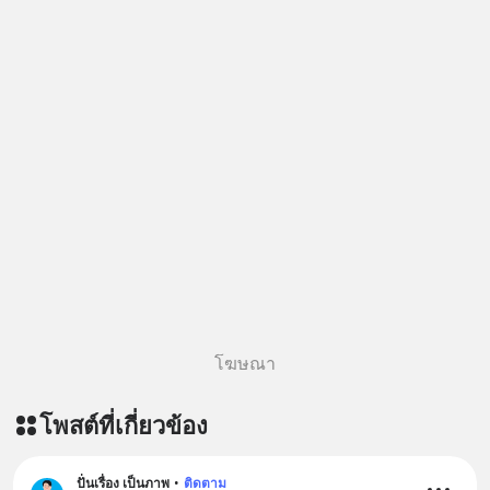
Yellowlight (ไฟเหลือง) จะรับมือกับ
สัญญาณเตือน และชะลอตัวอย่างมีสติ
อย่างไร? Redlight (ไฟแดง) จะเปลี่ยน
อุปสรรคและความผิดพลาดให้กลายเป็น
บทเรียนที่ส่งเราไปได้ไกลกว่าเดิมได้
อย่างไร? หากคุณกำลังรู้สึกว่าชีวิตเจอ
แต่ทางตัน ลองเปิดใจฟัง EP. นี้ แล้วคุณ
จะพบว่า อุปสรรคตรงหน้าอาจเป็นเพียง
ทางเลี้ยวที่พาคุณไปเจอชีวิตที่ดีกว่าเดิม
#Greenlights
#MatthewMcConaughey #พัฒนาตัว
เอง #MissionToTheMoon
#missiontothemoonpodcast
โฆษณา
โพสต์ที่เกี่ยวข้อง
ปั่นเรื่อง เป็นภาพ
•
ติดตาม