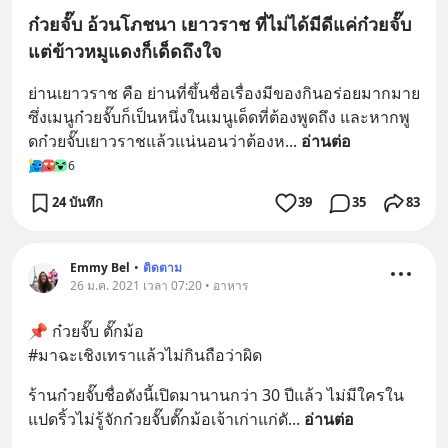
ก๋วยจั๊บ อ้วนโภชนา เยาวราช ที่ไม่ได้มีดีแค่ก๋วยจั๊บ
แต่ข้าวหมูแดงก็เด็ดถึงใจ
ย่านเยาวราช คือ ย่านที่ขึ้นชื่อเรื่องมีของกินอร่อยมากมาย 
ซึ่งเมนูก๋วยจั๊บก็เป็นหนึ่งในเมนูเด็ดที่ต้องพูดถึง และหากพู
ดก๋วยจั๊บเยาวราชแล้วแน่นอนว่าต้องห
... 
อ่านต่อ
6
24 บันทึก
39
35
83
Emmy Bel
•
ติดตาม
26 ม.ค. 2021 เวลา 07:20 • อาหาร
📌 ก๋วยจั๊บ ตั๊กม้อ 
#มาฉะเชิงเทราแล้วไม่กินถือว่าผิด
ร้านก๋วยจั๊บชื่อดังนี้เปิดมานานกว่า 30 ปีแล้ว ไม่มีใครใน
แปดริ้วไม่รู้จักก๋วยจั๊บตั๊กม้อเจ้าเก่าแก่ดั
... 
อ่านต่อ