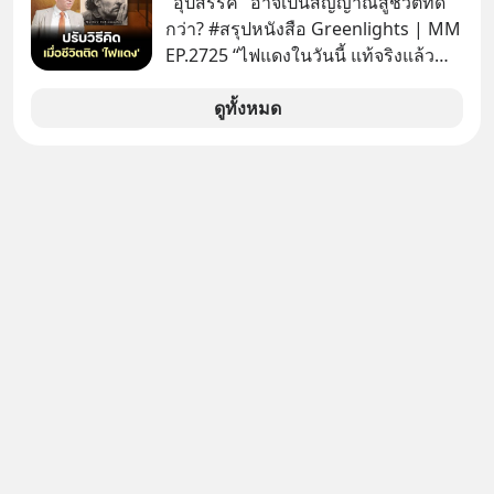
"อุปสรรค" อาจเป็นสัญญาณสู่ชีวิตที่ดี
ล้านครั้งแล้ว
กว่า? #สรุปหนังสือ Greenlights | MM
EP.2725 “ไฟแดงในวันนี้ แท้จริงแล้ว
อาจเป็นสัญญาณไฟเขียวที่ยังไม่ถึงเวลา
เปลี่ยนสี” McConaughey ดาราดาวรุ่ง
ดูทั้งหมด
ในยุคหนึ่ง เคยปฏิเสธเงินค่าตัวหนังรอม
คอมที่สูงถึง 14.5 ล้านดอลลาร์ (หรือ
ราว 500 ล้านบาท) เพียงเพราะเขาไม่
อยากขังตัวเองไว้ในกล่องเดิมๆ ผลที่
ตามมาคือ โทรศัพท์ของเขากลายเป็น
ความเงียบสนิทนานถึง 14 เดือนเต็ม แต่
ความเงียบและ "ไฟแดง" ในวันนั้นกลับ
กลายเป็นการถอยหลังเพื่อตั้งหลัก จนส่ง
ให้เขาก้าวขึ้นไปยืนถือรางวัลออสการ์
ในบทบาทที่เปลี่ยนชีวิตเขาไปตลอดกาล
ใน MM EP. นี้ เราจะมาร่วมถอดรหัส
และปรับวิธีคิดกันว่า Greenlight (ไฟ
เขียว) จะสร้างมันขึ้นมาล่วงหน้าด้วย
วินัยและความพร้อมได้อย่างไร?