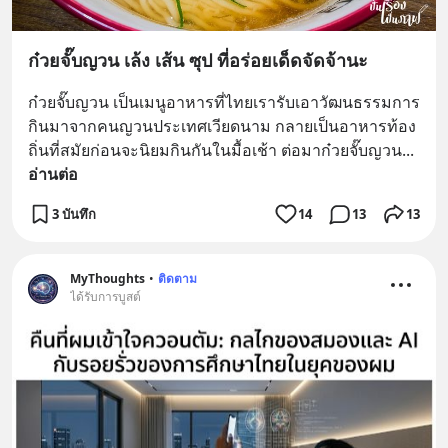
ก๋วยจั๊บญวน เล้ง เส้น ซุป ที่อร่อยเด็ดจัดจ้านะ
ก๋วยจั๊บญวน เป็นเมนูอาหารที่ไทยเรารับเอาวัฒนธรรมการ
กินมาจากคนญวนประเทศเวียดนาม กลายเป็นอาหารท้อง
ถิ่นที่สมัยก่อนจะนิยมกินกันในมื้อเช้า ต่อมาก๋วยจั๊บญวน
... 
อ่านต่อ
3 บันทึก
14
13
13
MyThoughts
•
ติดตาม
ได้รับการบูสต์