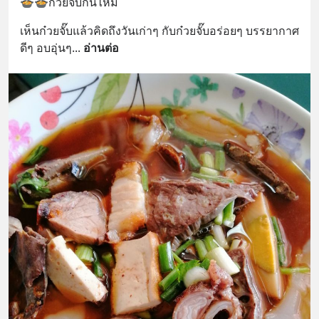
🍲🍲ก๋วยจั๊บกันไหม
เห็นก๋วยจั๊บแล้วคิดถึงวันเก่าๆ กับก๋วยจั๊บอร่อยๆ บรรยากาศ
ดีๆ อบอุ่นๆ
... 
อ่านต่อ