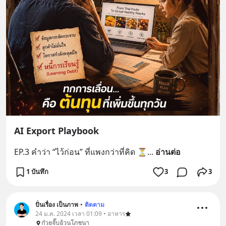
AI Export Playbook
EP.3 คำว่า “ไว้ก่อน” ที่แพงกว่าที่คิด ⏳
... 
อ่านต่อ
1 บันทึก
3
3
ปั่นเรื่อง เป็นภาพ
•
ติดตาม
24 ม.ค. 2024 เวลา 01:09 • อาหาร
ก๋วยจั๊บอ้วนโภชนา