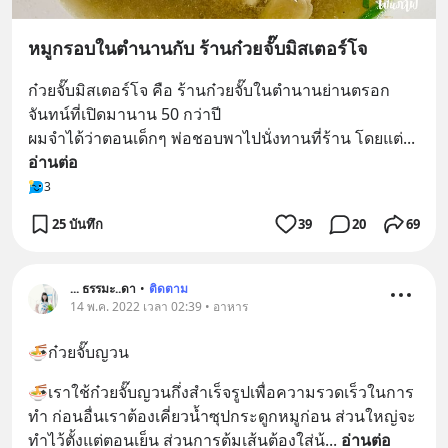
หมูกรอบในตำนานกับ ร้านก๋วยจั๊บมิสเตอร์โจ
ก๋วยจั๊บมิสเตอร์โจ คือ ร้านก๋วยจั๊บในตำนานย่านตรอก
จันทน์ที่เปิดมานาน 50 กว่าปี
ผมจำได้ว่าตอนเด็กๆ พ่อชอบพาไปนั่งทานที่ร้าน โดยแต่
... 
อ่านต่อ
3
25 บันทึก
39
20
69
... ธรรมะ..ดา
•
ติดตาม
14 พ.ค. 2022 เวลา 02:39 • อาหาร
🍜ก๋วยจั๊บญวน
🍜เราใช้ก๋วยจั๊บญวนกึ่งสำเร็จรูปเพื่อความรวดเร็วในการ
ทำ ก่อนอื่นเราต้องเคี่ยวน้ำซุปกระดูกหมูก่อน ส่วนใหญ่จะ
ทำไว้ตั้งแต่ตอนเย็น ส่วนการต้มเส้นต้องใส่น้
... 
อ่านต่อ