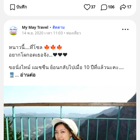
บันทึก
37
106
17
My May Travel
•
ติดตาม
14 พ.ย. 2020 เวลา 11:03 • ท่องเที่ยว
หนาวนี้....ที่โซล 🍁🍁🍁
อยากโผกอดเธอจัง...❤❤❤
ขอนั่งไทม์ แมชชีน ย้อนกลับไปเมื่อ 10 ปีที่แล้วนะคะ....
🚆
... 
อ่านต่อ