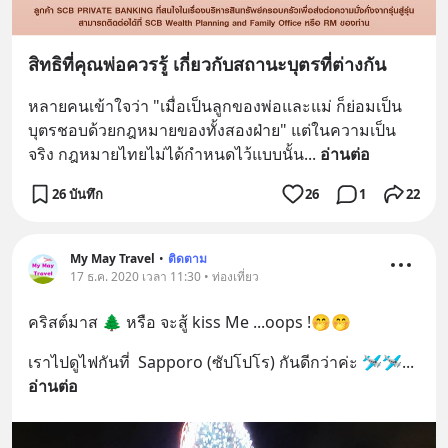
สิทธิที่คุณพ่อควรรู้ เกี่ยวกับสถานะบุตรที่ต่างกัน
หลายคนเข้าใจว่า "เมื่อเป็นลูกของพ่อและแม่ ก็ย่อมเป็น
บุตรชอบด้วยกฎหมายของทั้งสองฝ่าย" แต่ในความเป็น
จริง กฎหมายไทยไม่ได้กำหนดไว้แบบนั้น
... 
อ่านต่อ
26 บันทึก
26
1
22
My May Travel
•
ติดตาม
17 ธ.ค. 2020 เวลา 11:30 • ท่องเที่ยว
คริสต์มาส 🌲 หรือ จะสู้ kiss Me ...oops !🤭🤭
เราไปดูไฟกันที่  Sapporo (ซัปโปโร) กันดีกว่าค่ะ 🛩🛩
... 
อ่านต่อ