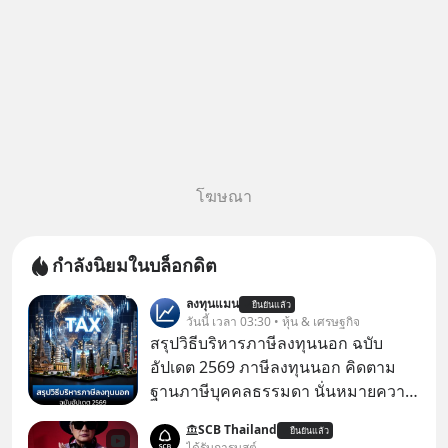
โฆษณา
กำลังนิยมในบล็อกดิต
ลงทุนแมน
ยืนยันแล้ว
วันนี้ เวลา 03:30 • หุ้น & เศรษฐกิจ
สรุปวิธีบริหารภาษีลงทุนนอก ฉบับ
อัปเดต 2569 ภาษีลงทุนนอก คิดตาม
ฐานภาษีบุคคลธรรมดา นั่นหมายความ
ว่าถ้าเรามีกำไร 100,000 บาท
SCB Thailand
ยืนยันแล้ว
ได้รับการบูสต์