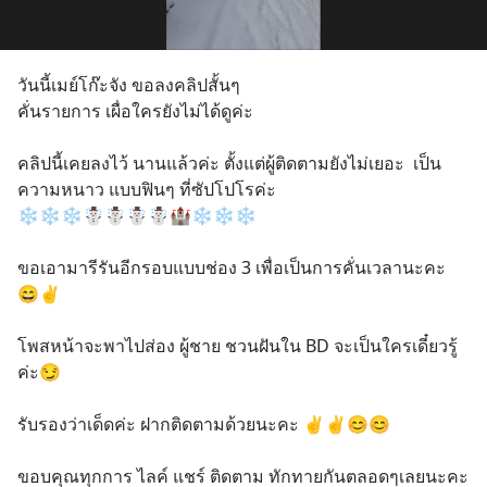
วันนี้เมย์โก๊ะจัง ขอลงคลิปสั้นๆ 
คั่นรายการ เผื่อใครยังไม่ได้ดูค่ะ
คลิปนี้เคยลงไว้ นานแล้วค่ะ ตั้งแต่ผู้ติดตามยังไม่เยอะ  เป็น
ความหนาว แบบฟินๆ ที่ซัปโปโรค่ะ
❄❄❄☃️☃️☃️☃️🏰❄❄❄
ขอเอามารีรันอีกรอบแบบช่อง 3 เพื่อเป็นการคั่นเวลานะคะ 
😄✌
โพสหน้าจะพาไปส่อง ผู้ชาย ชวนฝันใน BD จะเป็นใครเดี๋ยวรู้
ค่ะ😏
รับรองว่าเด็ดค่ะ ฝากติดตามด้วยนะคะ ✌✌😊😊
ขอบคุณทุกการ ไลค์ แชร์ ติดตาม ทักทายกันตลอดๆเลยนะคะ 