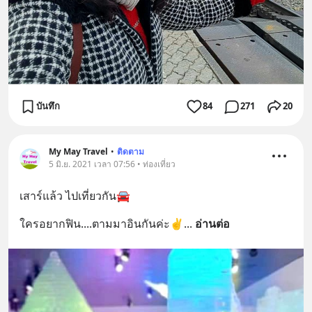
บันทึก
84
271
20
My May Travel
•
ติดตาม
5 มิ.ย. 2021 เวลา 07:56 • ท่องเที่ยว
เสาร์แล้ว ไปเที่ยวกัน🚘
ใครอยากฟิน....ตามมาอินกันค่ะ✌
... 
อ่านต่อ