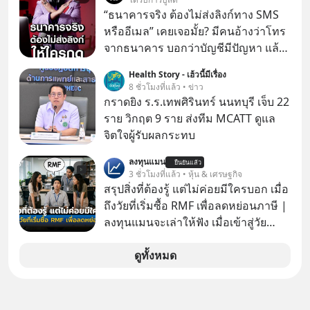
“ธนาคารจริง ต้องไม่ส่งลิงก์ทาง SMS
หรืออีเมล” เคยเจอมั้ย? มีคนอ้างว่าโทร
จากธนาคาร บอกว่าบัญชีมีปัญหา แล้ว
ให้กดลิงก์โน่นนี่ หรือสแกนคิวอาร์โค้ด
Health Story - เฮ้วนี้มีเรื่อง
ทันที มาฟัง “ป้าเก๋าเล่ากลโกง” เพื่อรู้ทัน
8 ชั่วโมงที่แล้ว • ข่าว
มุกหลอกลวงในคราบความน่าเชื่อถือ
กราดยิง ร.ร.เทพศิรินทร์ นนทบุรี เจ็บ 22
กันค่ะ #แก้เกมกลโกง #ป้าเก๋าเล่ากล
ราย วิกฤต 9 ราย ส่งทีม MCATT ดูแล
โกง #LivesSustainably #อยู่อย่าง
จิตใจผู้รับผลกระทบ
ยั่งยืน #CyberSecurity #ป้าเก๋า
ลงทุนแมน
#FraudEducation #FinancialLiteracy
ยืนยันแล้ว
3 ชั่วโมงที่แล้ว • หุ้น & เศรษฐกิจ
#DigitalBankWithHumanTouch
สรุปสิ่งที่ต้องรู้ แต่ไม่ค่อยมีใครบอก เมื่อ
ถึงวัยที่เริ่มซื้อ RMF เพื่อลดหย่อนภาษี |
ลงทุนแมนจะเล่าให้ฟัง เมื่อเข้าสู่วัย
ทำงานและเริ่มมีรายได้ถึงเกณฑ์เสีย
ภาษี หลายคนมักได้รับคำแนะนำให้
ดูทั้งหมด
ลงทุนใน RMF เพราะนอกจากจะช่วยลด
หย่อนภาษีได้แล้ว ยังเป็นโอกาสในการ
สร้างความมั่งคั่งระยะยาว แต่น้อยคน