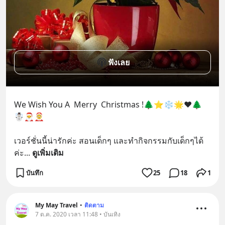
ฟังเลย
We Wish You A  Merry  Christmas !🌲⭐❄🌟❤🌲
☃️🎅🤶
เวอร์ชั่นนี้น่ารักค่ะ สอนเด็กๆ และทำกิจกรรมกับเด็กๆได้
ค่ะ
... 
ดูเพิ่มเติม
บันทึก
25
18
1
My May Travel
•
ติดตาม
7 ต.ค. 2020 เวลา 11:48 • บันเทิง