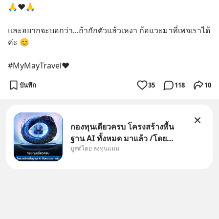
🙏❤🙏
และอยากจะบอกว่า...ถ้ากักตัวแล้วเหงา ก้อแวะมาที่เพจเราได้
ค่ะ 😊
#MyMayTravel❤
บันทึก
35
118
10
กองทุนเดียวครบ โครงสร้างพื้น
ฐาน AI ทั้งหมด มาแล้ว /โดย
บูสต์โดย ลงทุนแมน
ลงทุนแมน AI Supercycle คือช่วง
เวลาที่เทคโนโลยีปัญญาประดิษฐ์
จะกลายเป็นตัวขับเคลื่อนหลัก ของ
การเติบโตทางเศรษฐกิจ และวิถี
ชีวิตของผู้คนอย่างยาวนานต่