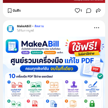
บันทึก
1
MakeABill
•
ติดตาม
ได้รับการบูสต์