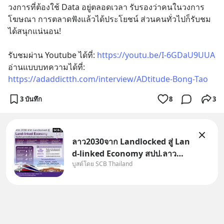
วงการที่ต้องใช้ Data อยู่ตลอดเวลา รับรองว่าคนในวงการ
โฆษณา การตลาดฟังแล้วได้ประโยชน์ ส่วนคนทั่วไปก็รับชม
ได้สนุกแน่นอน!
รับชมผ่าน Youtube ได้ที่: 
https://youtu.be/I-6GDaU9UUA
อ่านแบบบทความได้ที่: 
https://adaddictth.com/interview/ADtitude-Bong-Tao
3 บันทึก
8
3
ลาว2030จาก Landlocked สู่ Lan
d-linked Economy สปป.ลาว
บูสต์โดย SCB Thailand
กำลังเปลี่ยนบทบาทจาก “ประเทศ
ทางผ่าน” สู่ “ศูนย์กลางเศรษฐกิจ
และโลจิสติกส์” ของอนุภูมิภาคลุ่ม
แม่น้ำโขง