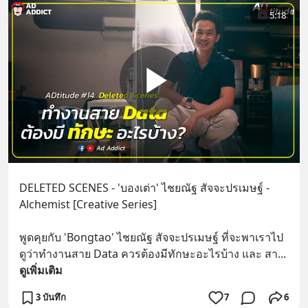
5:18
DELETED SCENES - 'บองเต่า' ไชยณัฐ สัจจะปรเมษฐ์ - 
Alchemist [Creative Series]
พูดคุยกับ 'Bongtao' ไชยณัฐ สัจจะปรเมษฐ์ ที่จะพาเราไป
ดูว่าทำงานสาย Data ควรต้องมีทักษะอะไรบ้าง และ สา
... 
ดูเพิ่มเติม
3 บันทึก
7
6