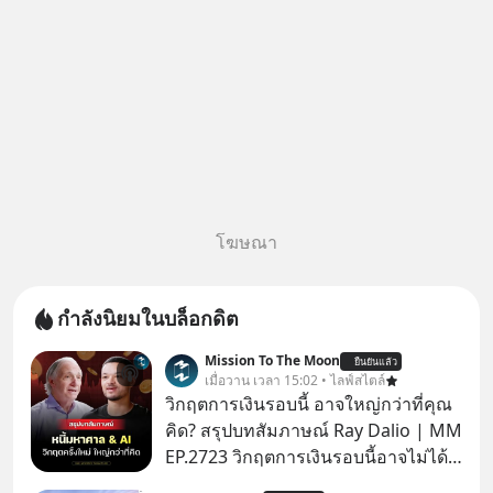
โฆษณา
กำลังนิยมในบล็อกดิต
Mission To The Moon
ยืนยันแล้ว
เมื่อวาน เวลา 15:02 • ไลฟ์สไตล์
วิกฤตการเงินรอบนี้ อาจใหญ่กว่าที่คุณ
คิด? สรุปบทสัมภาษณ์ Ray Dalio | MM
EP.2723 วิกฤตการเงินรอบนี้อาจไม่ได้
เหมือนทุกครั้งที่เราเคยเจอ เมื่อ Ray