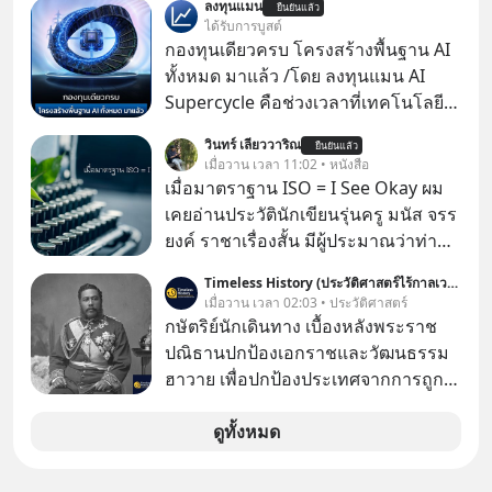
ลงทุนแมน
ยืนยันแล้ว
Dalio ชายผู้เคยทำนายวิกฤตเศรษฐกิจ
ได้รับการบูสต์
มาแล้วหลายต่อหลายครั้ง ออกมาส่ง
กองทุนเดียวครบ โครงสร้างพื้นฐาน AI
สัญญาณเตือนระเบิดเวลาลูกใหม่ที่
ทั้งหมด มาแล้ว /โดย ลงทุนแมน AI
กำลังก่อตัวขึ้น จาก "ระเบิดหนี้สิน
Supercycle คือช่วงเวลาที่เทคโนโลยี
มหาศาล" ผสานเข้ากับ "ฟองสบู่กระแส
ปัญญาประดิษฐ์ จะกลายเป็นตัวขับ
วินทร์ เลียววาริณ
AI" ที่ผู้คนกำลังแห่ไล่ราคาอย่างบ้าคลั่ง
ยืนยันแล้ว
เคลื่อนหลัก ของการเติบโตทาง
เมื่อวาน เวลา 11:02 • หนังสือ
บทเรียนจากประวัติศาสตร์ 500 ปี บอก
เศรษฐกิจ และวิถีชีวิตของผู้คนอย่าง
เมื่อมาตราฐาน ISO = I See Okay ผม
อะไรเรา? ระเบียบโลกกำลังจะเปลี่ยน
ยาวนานต่อจากนี้
เคยอ่านประวัตินักเขียนรุ่นครู มนัส จรร
มือไปในทิศทางไหน? และเราควรรับมือ
ยงค์ ราชาเรื่องสั้น มีผู้ประมาณว่าท่าน
อย่างไรก่อนที่ทุกอย่างจะสายเกินไป?
น่าจะเขียนเรื่องสั้นมาแล้วมากกว่าหนึ่ง
ร่วมเจาะลึกบทวิเคราะห์และข้อคิดการ
Timeless History (ประวัติศาสตร์ไร้กาลเวลา)
พันเรื่อง
เมื่อวาน เวลา 02:03 • ประวัติศาสตร์
เงินฉบับ Dalio กันได้ใน EP. นี้
กษัตริย์นักเดินทาง เบื้องหลังพระราช
#RayDalio #สรุปบทเรียน #การเงินการ
ปณิธานปกป้องเอกราชและวัฒนธรรม
ลงทุน #MissionToTheMoon
ฮาวาย เพื่อปกป้องประเทศจากการถูก
#MissionToTheMoonPodcast
ผนวกดินแดนและเพื่อรักษาวัฒนธรรม
ฮาวายไว้ “พระเจ้าคาลาคาอัวแห่ง
ดูทั้งหมด
ฮาวาย (Kalākaua)” พระมหากษัตริย์
พระองค์สุดท้ายแห่งราชอาณาจักร