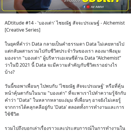
ADtitude #14 - 'บองเต่า' ไชยณัฐ สัจจะปรเมษฐ์ - Alchemist 
[Creative Series]
ในยุคที่คำว่า Data กลายเป็นคำธรรมดา Data ไม่เคยหายไป
แต่กลับผสานรวมไปกับชีวิตประจำวันของเรา ลองมาฟังมุม
มองจาก "บองเต่า" ผู้บริหารเอเจนซีด้าน Data “Alchemist” 
ว่าในปี 2021 นี้ Data จะมีความสำคัญกับชีวิตเราอย่างไร
บ้าง?
วันนี้ขอพาเพื่อนๆ ไปพบกับ 'ไชยณัฐ สัจจะปรเมษฐ์' หรือที่คุ้น
หน้าคุ้นตากันในนาม "บองเต่า" ที่จะพาเราไปทำความรู้จักกับ
คำว่า "Data" ในหลากหลายแง่มุม ที่เพื่อนๆ อาจยังไม่เคยรู้ 
จากการได้คลุกคลีอยู่กับ 'Data' ตลอดทั้งการทำงานและการ
ใช้ชีวิต
รวมไปถึงบอกเล่าเรื่องราวและประสบการณ์ในการทำงานใน