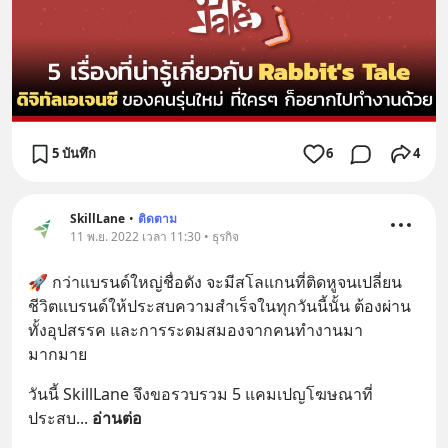
5 บันทึก
6
4
SkillLane
•
ติดตาม
11 พ.ย. 2022 เวลา 11:30 • ธุรกิจ
🚀 กว่าแบรนด์ใหญ่ชื่อดัง จะมีสโลแกนที่ติดหูจนเปลี่ยน
ชีวิตแบรนด์ให้ประสบความสำเร็จในทุกวันนี้นั้น ต้องผ่าน
ทั้งอุปสรรค และการระดมสมองจากคนทำงานมา
มากมาย
วันนี้ SkillLane จึงขอรวบรวม 5 แคมเปญโฆษณาที่
ประสบ
... 
อ่านต่อ