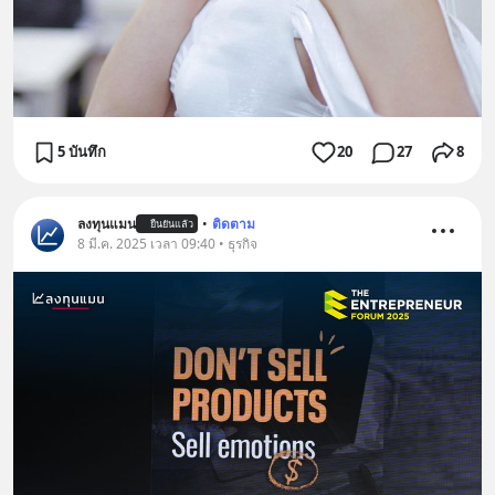
5 บันทึก
20
27
8
ลงทุนแมน
•
ติดตาม
ยืนยันแล้ว
8 มี.ค. 2025 เวลา 09:40 • ธุรกิจ