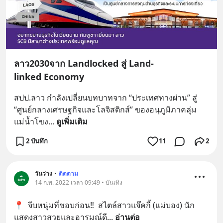
ลาว2030จาก Landlocked สู่ Land-
linked Economy
สปป.ลาว กำลังเปลี่ยนบทบาทจาก “ประเทศทางผ่าน” สู่ 
“ศูนย์กลางเศรษฐกิจและโลจิสติกส์” ของอนุภูมิภาคลุ่ม
แม่น้ำโขง
... 
ดูเพิ่มเติม
2 บันทึก
11
2
วันว่าง
•
ติดตาม
14 ก.พ. 2022 เวลา 09:49 • บันเทิง
📍  จีบหนุ่มที่ชอบก่อน‼️  สไตล์สาวแจ๊คกี้ (แม่บอง) นัก
แสดงสาวสวยและอารมณ์ดี
... 
อ่านต่อ