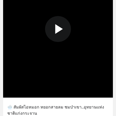
🌨️ สัมผัสไอหมอก หยอกสายลม ชมป่าเขา..อุทยานแห่ง
ชาติแก่งกระจาน 