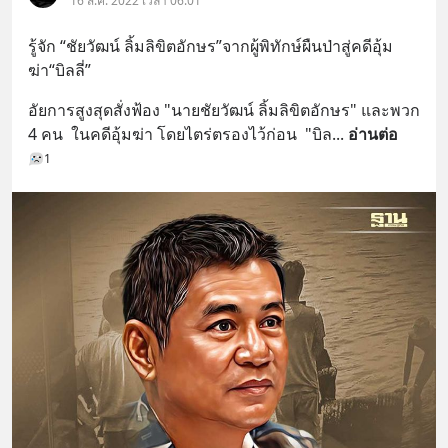
16 ส.ค. 2022 เวลา 06:01
รู้จัก “ชัยวัฒน์ ลิ้มลิขิตอักษร”จากผู้พิทักษ์ผืนป่าสู่คดีอุ้ม
ฆ่า“บิลลี่”
อัยการสูงสุดสั่งฟ้อง "นายชัยวัฒน์ ลิ้มลิขิตอักษร" และพวก 
4 คน  ในคดีอุ้มฆ่า โดยไตร่ตรองไว้ก่อน  "บิล
... 
อ่านต่อ
1