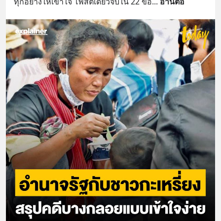
ทุกอย่างให้เข้าใจ โพสต์เดียวจบใน 22 ข้อ
... 
อ่านต่อ
@diipgeek 🔗 หรือกดลิงก์
https://lin.ee/U91Fzyz