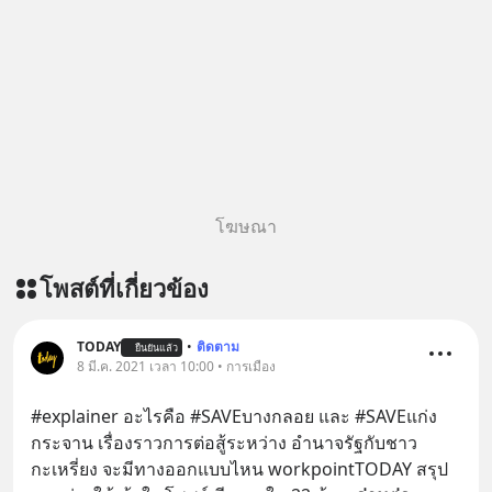
https://bit.ly/4cw7rdh 🎧 ฟังผ่าน
Podbean : https://bit.ly/4hVgqrY 🎧
ฟังผ่าน Youtube :
https://youtu.be/Jj3neoUL72g The
original article appeared here
https://www.tharadhol.com/geek-
story-ep833-or-is-mysql-really-
dying/ ติดตามสาระดี ๆ อัพเดททุกวัน
ผ่าน Line OA ด.ดล Blog คลิกเลย -->
โฆษณา
https://lin.ee/aMEkyNA
========================= 📣
โพสต์ที่เกี่ยวข้อง
สนับสนุนโดย 📣
=========================
เครียด หลับยาก ผมอยากแนะนำ
TODAY
•
ติดตาม
ยืนยันแล้ว
8 มี.ค. 2021 เวลา 10:00 • การเมือง
ผลิตภัณฑ์เสริมอาหาร Diip CBD ช่วย
บรรเทาความเครียด ลดความวิตกกังวล
#explainer อะไรคือ #SAVEบางกลอย และ #SAVEแก่ง
เพิ่มการผ่อนคลาย ซึ่งช่วยให้การนอน
กระจาน เรื่องราวการต่อสู้ระหว่าง อำนาจรัฐกับชาว
หลับมีประสิทธิภาพมากยิ่งขึ้น 📍 สนใจ
กะเหรี่ยง จะมีทางออกแบบไหน workpointTODAY สรุป
สั่งซื้อสินค้า Diip CBD 💬 LINE :