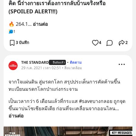
คิด นี่ร่างกายเราต้องการกลับบ้านจริงหรือ
(SPOILED ALERT!!!)
🔥 264.1
... 
อ่านต่อ
1
3 บันทึก
4
2
THE STANDARD
•
ติดตาม
ยืนยันแล้ว
29 ก.ค. 2021 เวลา 02:51 • สิ่งแวดล้อม
จากใจแผ่นดิน สู่มรดกโลก สรุปประเด็นการคัดค้านขึ้น
ทะเบียนมรดกโลกป่าแก่งกระจาน
เป็นเวลากว่า 6 เดือนแล้วที่กระแส #saveบางกลอย ถูกจุด
ขึ้นมาบ่นโซเชียลมีเดีย ก่อนที่จะเคลื่อนจากออนไลน
... 
อ่านต่อ