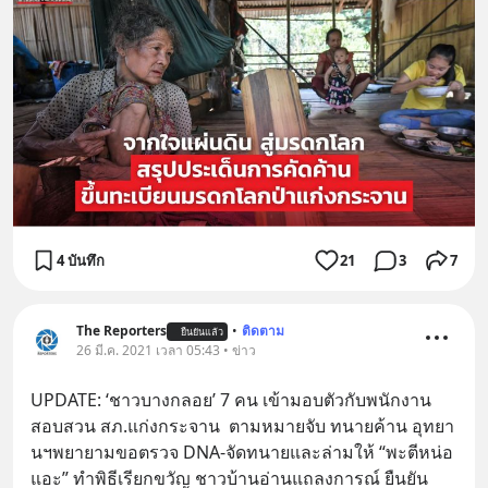
4 บันทึก
21
3
7
The Reporters
•
ติดตาม
ยืนยันแล้ว
26 มี.ค. 2021 เวลา 05:43 • ข่าว
UPDATE: ‘ชาวบางกลอย’ 7 คน เข้ามอบตัวกับพนักงาน
สอบสวน สภ.แก่งกระจาน  ตามหมายจับ ทนายค้าน อุทยา
นฯพยายามขอตรวจ DNA-จัดทนายและล่ามให้ “พะตีหน่อ
แอะ” ทำพิธีเรียกขวัญ ชาวบ้านอ่านแถลงการณ์ ยืนยัน