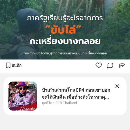
บันทึก
ป้าเก๋าเล่ากลโกง EP4 ตอนเขาบอก
จะได้เงินคืน เมื่อห้างดังโทรหาคุณ
บูสต์โดย SCB Thailand
วิยะดา แจ้งเรื่องเคลมสินค้าแล้ว
บอกว่าจะคืนเงิน คุณวิยะดาจะได้
เงินจริง หรือเป็นเรื่องจ้อจี้ หาคำ
ตอบได้ที่ “ป้าเก๋าเล่ากลโกง” EP4