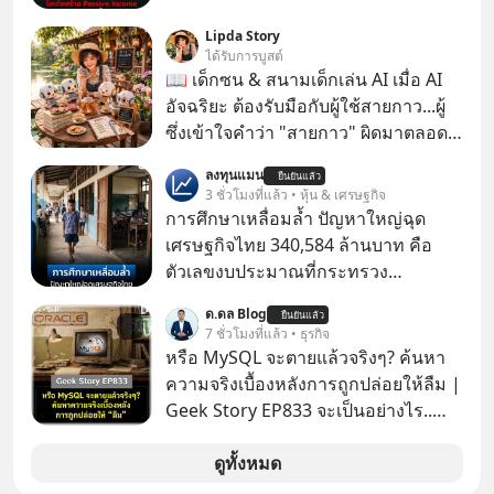
ผ่านหูกันมาบ้าง เช่น เพลง “ไม่มีใคร
Lipda Story
รู้ตัวเรา” จากช่องชื่อว่า UNHEARD
ได้รับการบูสต์
MUSIC ที่ตอนนี้มียอดรับชมกว่า 26
📖 เด็กซน & สนามเด็กเล่น AI เมื่อ AI
ล้านครั้งแล้ว
อัจฉริยะ ต้องรับมือกับผู้ใช้สายกาว...ผู้
ซึ่งเข้าใจคำว่า "สายกาว" ผิดมาตลอด
เกือบปี 🤣
ลงทุนแมน
ยืนยันแล้ว
3 ชั่วโมงที่แล้ว • หุ้น & เศรษฐกิจ
การศึกษาเหลื่อมล้ำ ปัญหาใหญ่ฉุด
เศรษฐกิจไทย 340,584 ล้านบาท คือ
ตัวเลขงบประมาณที่กระทรวง
ศึกษาธิการ ได้รับจัดสรรในงบประมาณ
ด.ดล Blog
ยืนยันแล้ว
รายจ่ายประจำปี 2568 ซึ่งมากที่สุดเป็น
7 ชั่วโมงที่แล้ว • ธุรกิจ
อันดับ 2 รองจากกระทรวงการคลัง
หรือ MySQL จะตายแล้วจริงๆ? ค้นหา
ความจริงเบื้องหลังการถูกปล่อยให้ลืม |
Geek Story EP833 จะเป็นอย่างไร..
เมื่อซอฟต์แวร์ฟรีที่หล่อเลี้ยงเว็บไซต์
กว่าครึ่งโลก ถูกมหาเศรษฐีคู่แข่งทุ่มเงิน
ดูทั้งหมด
ซื้อกิจการไป? นี่คือเรื่องจริงของ