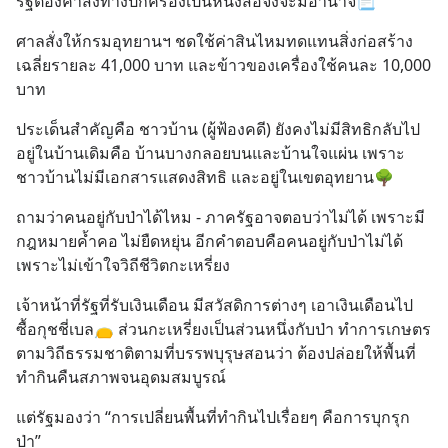
รัฐต้องคำสั่งทางปกครองเป็นหนังสือจึงจะมีอำนาจ📃
ศาลสั่งให้กรมอุทยานฯ ชดใช้ค่าสินไหมทดแทนสิ่งก่อสร้าง
เฉลี่ยรายละ 41,000 บาท และข้าวของเครื่องใช้คนละ 10,000 
บาท
ประเด็นสำคัญคือ ชาวบ้าน (ผู้ฟ้องคดี) ยังคงไม่มีสิทธิกลับไป
อยู่ในบ้านเดิมคือ บ้านบางกลอยบนและบ้านใจแผ่น เพราะ
ชาวบ้านไม่มีเอกสารแสดงสิทธิ และอยู่ในเขตอุทยาน🌳
ถามว่าคนอยู่กับป่าได้ไหม - ภาครัฐอาจตอบว่าไม่ได้ เพราะมี
กฎหมายค้ำคอ ไม่ยืดหยุ่น อีกคำตอบคือคนอยู่กับป่าไม่ได้
เพราะไม่เข้าใจวิถีชีวิตกะเหรี่ยง
เจ้าหน้าที่รัฐที่รับเงินเดือน มีสวัสดิการต่างๆ เอาเงินเดือนไป
ซื้อกุชชี่เบล👝 ส่วนกะเหรี่ยงเป็นส่วนหนึ่งกับป่า ทำการเกษตร
ตามวิถีธรรมชาติตามที่บรรพบุรุษสอนว่า ต้องปล่อยให้พื้นที่
ทำกินคืนสภาพจนอุดมสมบูรณ์
แต่รัฐมองว่า “การเปลี่ยนพื้นที่ทำกินไปเรื่อยๆ คือการบุกรุก
ป่า”