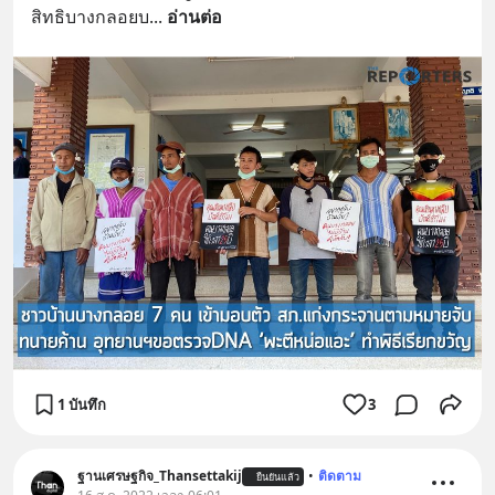
สิทธิบางกลอยบ
... 
อ่านต่อ
1 บันทึก
3
ฐานเศรษฐกิจ_Thansettakij
•
ติดตาม
ยืนยันแล้ว