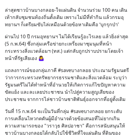
ล่าสุดชาวบ้านบางกลอย-ใจแผ่นดิน จำนวนร่วม 100 คน เดิน
เท้ากลับชุมชนท้องถิ่นดั้งเดิม เพราะไม่มีที่ทำกิน แล้วกรมอุ
ทยานฯ ก็เตรียมขับไล่เหมือนด้วยข้อหาเดิมคือ ‘บุกรุกป่า’
ผ่านไป 10 ปี กรมอุทยานฯ ไม่ได้เรียนรู้อะไรเลย แล้วยิ่งล่าสุด 
(5 ก.พ.64) ซึ่งกลุ่มเครือข่ายกะเหรี่ยงมาชุมนุมที่หน้า
กระทรวงสิ่งแวดล้อมฯ (ทส.) แต่กลับถูกปราบปรามโดยเจ้า
หน้าที่รัฐเสียเอง 🤷‍♀️
แถลงการณ์ของกลุ่มภาคี #saveบางกลอย ประณามรัฐมนตรี
ว่าการกระทรวงทรัพยากรธรรมชาติและสิ่งแวดล้อม ระบุว่า
รัฐมนตรีไม่ได้ทำหน้าที่อำนวยให้เกิดการแก้ไขปัญหาความ
ขัดแย้ง และละเลยประชาชน นำไปสู่ความสูญเสียของ
ประชาชน จากการไล่ชาวบ้านชาติพันธุ์ออกจากที่อยู่ดั้งเดิม
วันที่ 15 ก.พ.64 จะเป็นวันที่กลุ่ม #saveบางกลอย ยกระดับ
การเคลื่อนไหวกดดันผู้มีอำนาจด้วยข้อเสนอที่ไม่ยากเกิน
ความสามารถของ "วราวุธ ศิลปอาชา" คือการสนับสนุนให้
ชาวบ้านบางกลอยได้กลับไปใช้ชีวิตที่ใจแผ่นดิน ที่ดินของ