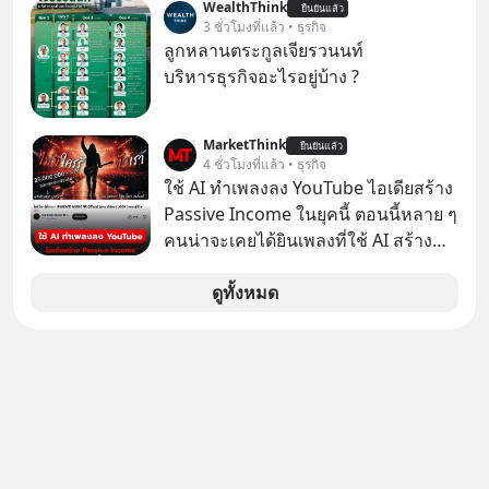
WealthThink
อะไรบ้าง ควรดู ตรงไหน ทำอย่างไร ถึง
ยืนยันแล้ว
เจ้าของผู้นำ AI จีน ตั้งแต่โรงงานผลิตชิป
3 ชั่วโมงที่แล้ว • ธุรกิจ
จะดีกับเรา แล้วเราควรรู้ข้อมูลอะไร
หน่วยความจำ โมเดล AI ยันหุ่นยนต์
ลูกหลานตระกูลเจียรวนนท์
เกี่ยวกับ RMF บ้าง เพื่อให้นำไปใช้ต่อได้
✅ได้การรับยกเว้นภาษี Capital Gain
บริหารธุรกิจอะไรอยู่บ้าง ?
จริง ๆ ลงทุนแมนจะเล่าให้ฟัง
ตามกฎหมายภาษีของประเทศไทย
MarketThink
ยืนยันแล้ว
4 ชั่วโมงที่แล้ว • ธุรกิจ
ใช้ AI ทำเพลงลง YouTube ไอเดียสร้าง
Passive Income ในยุคนี้ ตอนนี้หลาย ๆ
คนน่าจะเคยได้ยินเพลงที่ใช้ AI สร้าง
ผ่านหูกันมาบ้าง เช่น เพลง “ไม่มีใคร
รู้ตัวเรา” จากช่องชื่อว่า UNHEARD
ดูทั้งหมด
MUSIC ที่ตอนนี้มียอดรับชมกว่า 26
ล้านครั้งแล้ว