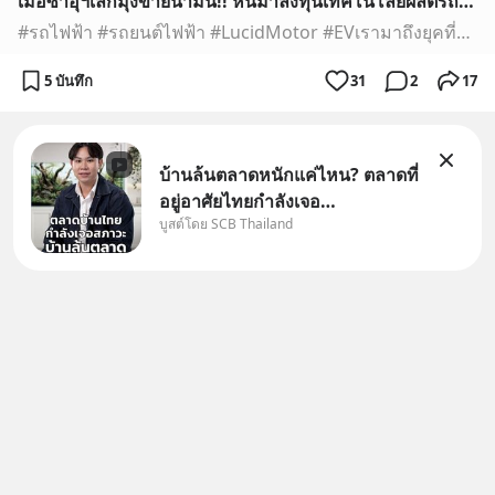
เมื่อซาอุฯเลิกมุ่งขายน้ำมัน!! หันมาลงทุนเทคโนโลยีผลิตรถยนต์ไฟฟ้า Lucid Motors
#รถไฟฟ้า #รถยนต์ไฟฟ้า #LucidMotor #EVเรามาถึงยุคที่วันนี้ราคาน้ำมันกำลังดิ่งลงเหว ประเทศที่พึ่งพาการส่งออกจากเศรษฐกิจน้ำมันอย่างซาอุดิอาระเบีย จึงต้องมองหามา...
5 บันทึก
31
2
17
บ้านล้นตลาดหนักแค่ไหน? ตลาดที่
อยู่อาศัยไทยกำลังเจอ
บูสต์โดย SCB Thailand
Oversupply หนักกว่าที่คิด และ
ปัญหานี้อาจไม่ได้จบแค่เรื่อง
เศรษฐกิจ #SCBEIC #อสังหา
#บ้านล้นตลาด #เศรษฐกิจไทย
#EICAround #SCBThailand
สามารถดูคลิปท