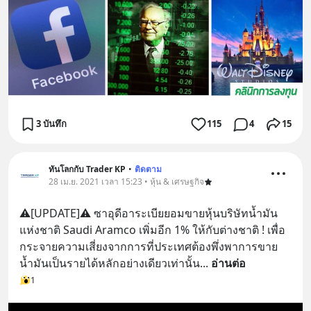
3 บันทึก
115
4
15
ทันโลกกับ Trader KP
•
ติดตาม
28 เม.ย. 2021 เวลา 15:23 • หุ้น & เศรษฐกิจ
⚠️[UPDATE]⚠️ ซาอุดีอาระเบียยอมขายหุ้นบริษัทน้ำมัน
แห่งชาติ Saudi Aramco เพิ่มอีก 1% ให้กับต่างชาติ ! เพื่อ
กระจายความเสี่ยงจากการที่ประเทศต้องพึ่งพาการขาย
น้ำมันเป็นรายได้หลักอย่างเดียวเท่านั้น
... 
อ่านต่อ
1