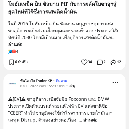
โมฮัมเหม็ด บิน ซัลมาน PIF กับการผลัดใบซาอุฯสู่
ยุคใหม่ที่ไร้ซึ่งการเสพติดน้ำมัน
ในปี 2016 โมฮัมเหม็ด บิน ซัลมาน มกุฎราชกุมารแห่ง
ซาอุดิอาระเบียสวมเสื้อคลุมและรองเท้าแตะ ประกาศวิสัย
ทัศน์ปี 2030 โดยมีเป้าหมายเพื่อยุติการเสพติดน้ำมันข
... 
อ่านต่อ
4
6 บันทึก
34
2
12
ทันโลกกับ Trader KP
•
ติดตาม
6 พ.ย. 2022 เวลา 15:29 • ยานยนต์
⚠️[EV]⚠️ ซาอุดีอาระเบียจับมือ Foxconn และ BMW 
ประกาศเปิดตัวแบรนด์รถยนต์ไฟฟ้า EV แห่งชาติชื่อ 
"CEER" ทำให้ซาอุยังคงใช้กำไรจากการขายน้ำมันมา
ลงทุน Disrupt ตัวเองอย่างต่อเนื่อง !
... 
อ่านต่อ