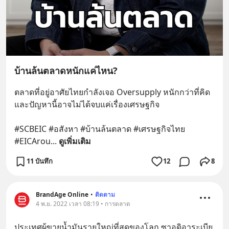
บ้านล้นตลาดหนักแค่ไหน?
ตลาดที่อยู่อาศัยไทยกำลังเจอ Oversupply หนักกว่าที่คิด 
และปัญหานี้อาจไม่ได้จบแค่เรื่องเศรษฐกิจ 
#SCBEIC #อสังหา #บ้านล้นตลาด #เศรษฐกิจไทย 
#EICArou
... 
ดูเพิ่มเติม
11 บันทึก
12
8
BrandAge Online
•
ติดตาม
4 พ.ย. 2022 เวลา 08:19 • การตลาด
ประเทศผู้ขายน้ำมันรายใหญ่ที่สุดของโลก ซาอุดิอาระเบีย  