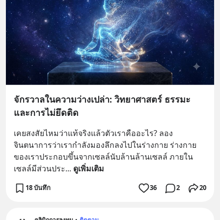
จักรวาลในความว่างเปล่า: วิทยาศาสตร์ ธรรมะ
และการไม่ยึดติด
เคยสงสัยไหมว่าแท้จริงแล้วตัวเราคืออะไร? ลอง
จินตนาการว่าเรากำลังมองลึกลงไปในร่างกาย ร่างกาย
ของเราประกอบขึ้นจากเซลล์นับล้านล้านเซลล์ ภายใน
เซลล์มีส่วนประ
... 
ดูเพิ่มเติม
18 บันทึก
36
2
20
คลินิกการลงทุน
•
ติดตาม