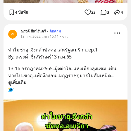
4 บันทึก
23
3
4
ณรงค์ ชื่นนิรันดร์
•
ติดตาม
ณ
13 ก.ค. 2022 เวลา 15:11 • ข่าว
ทำไมซาอุ..จึงกล้าขัดคอ..สหรัฐอเมริกา..ep.1
By..ณรงค์  ชื่นนิรันดร์13 ก.ค.65
13-16 กรกฎาคม2565..ผู้เฒ่าโจ..แห่งเมืองลุงแซม..เดิน
ทางไป..ซาอุ..เพื่อง้องอน..มกุฎราชกุมารโมฮัมเหม็ด
... 
ดูเพิ่มเติม
1