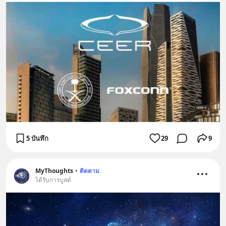
5 บันทึก
29
9
MyThoughts
•
ติดตาม
ได้รับการบูสต์