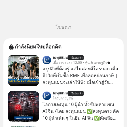
โฆษณา
กำลังนิยมในบล็อกดิต
ลงทุนแมน
ยืนยันแล้ว
เมื่อวาน เวลา 12:00 • หุ้น & เศรษฐกิจ
สรุปสิ่งที่ต้องรู้ แต่ไม่ค่อยมีใครบอก เมื่อ
ถึงวัยที่เริ่มซื้อ RMF เพื่อลดหย่อนภาษี |
ลงทุนแมนจะเล่าให้ฟัง เมื่อเข้าสู่วัย
ทำงานและเริ่มมีรายได้ถึงเกณฑ์เสีย
ลงทุนแมน
ยืนยันแล้ว
ภาษี หลายคนมักได้รับคำแนะนำให้
ได้รับการบูสต์
ลงทุนใน RMF เพราะนอกจากจะช่วยลด
โอกาสลงทุน 10 ผู้นำ ทั้งซัปพลายเชน
หย่อนภาษีได้แล้ว ยังเป็นโอกาสในการ
AI จีน /โดย ลงทุนแมน ✅ลงทุนตรง คัด
สร้างความมั่งคั่งระยะยาว แต่น้อยคน
10 ผู้นำเน้น ๆ ในธีม AI จีน ✅คัดเลือก
นักที่จะลงลึกว่า ถ้าลงทุนใน RMF ควรรู้
หุ้นใหม่ 9 ตัว เข้ากองทุน ✅ร่วมเป็น