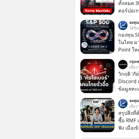
ทั้งหมด 3
คอร์ปอเรช
ตลาดหลัก
ลงทุ
เข้าถือหุ
ได้รับ
เจ้าของ 
กองทุน S&
ในไทย มาแ
Point ใหญ
กรุงเท
เมื่อ
วิกฤติ ‘ภ
Discord แ
ข้อมูลทะ
อยู่ในมื
ลงทุ
350 บาท 
เมื่อว
สรุปสิ่งที่
ซื้อ RMF 
ฟัง เมื่อเ
ภาษี หลายคนมักได้รับคำแนะนำให้ลงทุนใน RMF