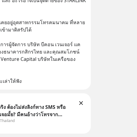
ร และ อะไรอาจเป็นจุดตายของ STARLINK 
คนเคยอยู่อุตสาหกรรมโทรคมนาคม ที่หลาย
ข้ามาดิสรัปได้ 
รผู้จัดการ บริษัท บีคอน เวนเจอร์ แค
อของธนาคารกสิกรไทย และคุณสมโภชน์ 
 Venture Capital บริษัทในเครือของ
เล่าให้ฟัง
ิง ต้องไม่ส่งลิงก์ทาง SMS หรือ
เจอมั้ย? มีคนอ้างว่าโทรจาก
 Thailand
กว่าบัญชีมีปัญหา แล้วให้กดลิงก์
ือสแกนคิวอาร์โค้ดทันที มาฟัง “ป้า
ลโกง” เพื่อรู้ทันมุกหลอกลวงในคราบ