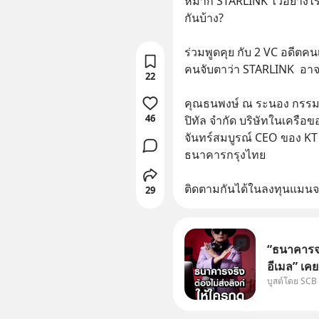
หมาก STARLINK ไว้อย่างไ
กันบ้าง?
ร่วมพูดคุย กับ 2 VC อดีต
คนจับตาว่า STARLINK  อาจเ
22
คุณธนพงษ์ ณ ระนอง กรรมกา
46
ปิทัล จำกัด บริษัทในเครื
จันทร์สมบูรณ์ CEO ของ KT
ธนาคารกรุงไทย
ติดตามกันได้ในลงทุนแมนจะ
29
“ธนาคารจร
อีเมล” เคย
บูสต์โดย SCB
ธนาคาร บอ
โน่นนี่ หร
เก๋าเล่าก