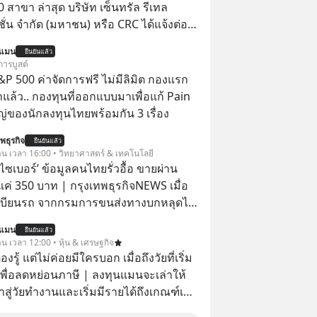
0 สาขา ล่าสุด บริษัท เซ็นทรัล รีเทล
ั่น จํากัด (มหาชน) หรือ CRC ได้แจ้งต่อ
ทรัพย์แห่งประเทศไทยว่า ได้เข้าทำการ
นแมน
ยืนยันแล้ว
้นในบริษัท อิออน (ไทยแลนด์) จำกัด
การบูสต์
MaxValu ในไทย
P 500 ค่าจัดการฟรี ไม่มีลิมิต กองแรก
ล้ว.. กองทุนที่ออกแบบมาเพื่อแก้ Pain
่ของนักลงทุนไทยพร้อมกัน 3 เรื่อง
พธุรกิจ
ยืนยันแล้ว
วาน เวลา 16:00 • วิทยาศาสตร์ & เทคโนโลยี
ัยไซเบอร์’ ข้อมูลคนไทยรั่วอื้อ ขายผ่าน
ค่ 350 บาท | กรุงเทพธุรกิจNEWS เมื่อ
เบียนรถ จากกรมการขนส่งทางบกหลุดไป
อมิจฉาชีพ และถูกขายในตลาดมืดด้วยราคา
นแมน
ยืนยันแล้ว
รัฐบาลทำยังไงต่อ?
าน เวลา 12:00 • หุ้น & เศรษฐกิจ
ต้องรู้ แต่ไม่ค่อยมีใครบอก เมื่อถึงวัยที่เริ่ม
เพื่อลดหย่อนภาษี | ลงทุนแมนจะเล่าให้
ข้าสู่วัยทำงานและเริ่มมีรายได้ถึงเกณฑ์เสีย