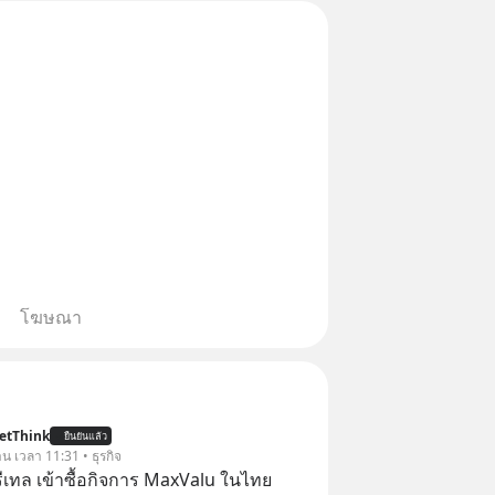
โฆษณา
etThink
ยืนยันแล้ว
าน เวลา 11:31 • ธุรกิจ
รีเทล เข้าซื้อกิจการ MaxValu ในไทย