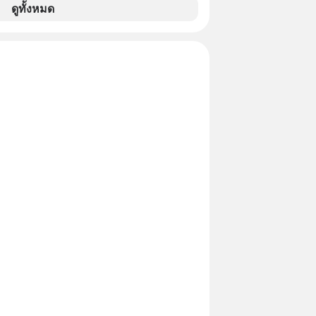
จากจะช่วยลดหย่อนภาษีได้แล้ว ยังเป็น
ดูทั้งหมด
สร้างความมั่งคั่งระยะยาว แต่น้อยคน
ว่า ถ้าลงทุนใน RMF ควรรู้ อะไรบ้าง
ไหน ทำอย่างไร ถึงจะดีกับเรา แล้วเรา
มูลอะไรเกี่ยวกับ RMF บ้าง เพื่อให้นำไปใช้
ต่อได้จริง ๆ ลงทุนแมนจะเล่าให้ฟัง