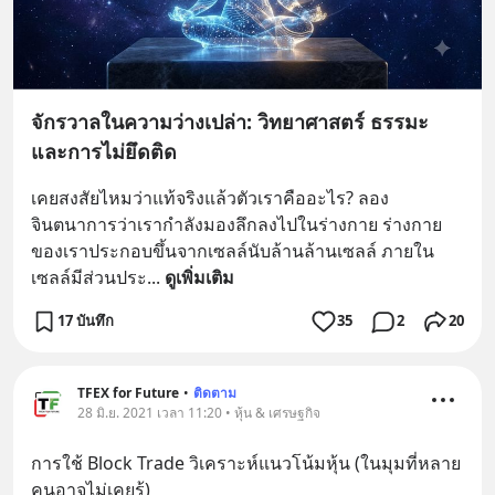
จักรวาลในความว่างเปล่า: วิทยาศาสตร์ ธรรมะ
และการไม่ยึดติด
เคยสงสัยไหมว่าแท้จริงแล้วตัวเราคืออะไร? ลอง
จินตนาการว่าเรากำลังมองลึกลงไปในร่างกาย ร่างกาย
ของเราประกอบขึ้นจากเซลล์นับล้านล้านเซลล์ ภายใน
เซลล์มีส่วนประ
... 
ดูเพิ่มเติม
17 บันทึก
35
2
20
TFEX for Future
•
ติดตาม
28 มิ.ย. 2021 เวลา 11:20 • หุ้น & เศรษฐกิจ
การใช้ Block Trade วิเคราะห์แนวโน้มหุ้น (ในมุมที่หลาย
คนอาจไม่เคยรู้)