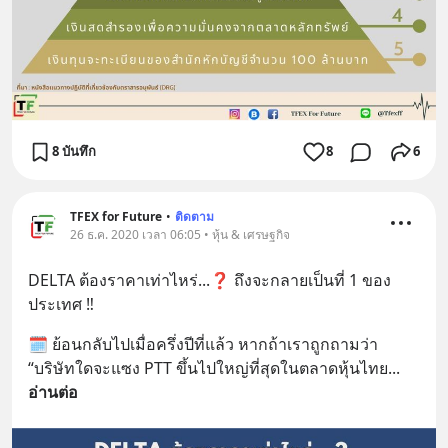
8 บันทึก
8
6
TFEX for Future
•
ติดตาม
26 ธ.ค. 2020 เวลา 06:05 • หุ้น & เศรษฐกิจ
DELTA ต้องราคาเท่าไหร่...❓ ถึงจะกลายเป็นที่ 1 ของ
ประเทศ ‼️
🗓 ย้อนกลับไปเมื่อครึ่งปีที่แล้ว หากถ้าเราถูกถามว่า 
“บริษัทใดจะแซง PTT ขึ้นไปใหญ่ที่สุดในตลาดหุ้นไทย
... 
อ่านต่อ