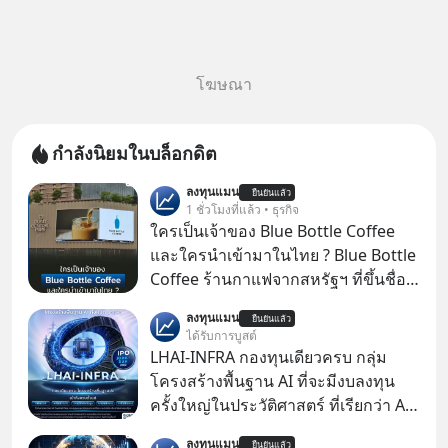
โฆษณา
กำลังนิยมในบล็อกดิต
ลงทุนแมน
ยืนยันแล้ว
1 ชั่วโมงที่แล้ว • ธุรกิจ
ใครเป็นเจ้าของ Blue Bottle Coffee
และใครนำเข้ามาในไทย ? Blue Bottle
Coffee ร้านกาแฟจากสหรัฐฯ ที่ขึ้นชื่อ
เรื่องความพิถีพิถัน กำลังจะเปิดสาขา
ลงทุนแมน
ยืนยันแล้ว
แรกในประเทศไทย ที่ Central Park
ได้รับการบูสต์
LHAI-INFRA กองทุนเดียวครบ กลุ่ม
โครงสร้างพื้นฐาน AI ที่จะมีงบลงทุน
ครั้งใหญ่ในประวัติศาสตร์ ที่เรียกว่า AI
Supercycle หุ้นกลุ่มนี้ปรับตัวลงมากใน
ลงทุนแมน
ยืนยันแล้ว