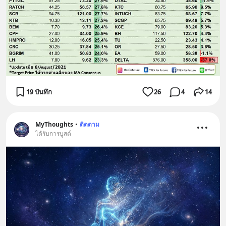
19 บันทึก
26
4
14
MyThoughts
•
ติดตาม
ได้รับการบูสต์