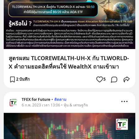
สูตรผสม TLCOREWEALTH-UH-X กับ TLWORLD-
X คำถามยอดฮิตที่คนใช้ WealthX ถามเข้ามา
2 บันทึก
5
TFEX for Future
•
ติดตาม
6 ก.พ. 2023 เวลา 13:06 • หุ้น & เศรษฐกิจ