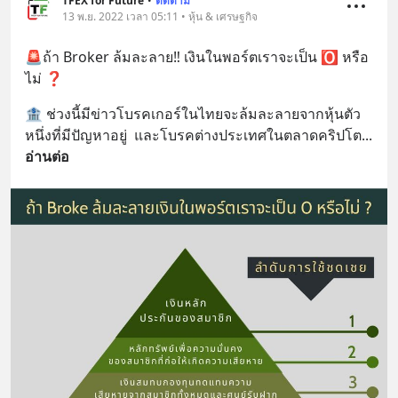
TFEX for Future
•
ติดตาม
13 พ.ย. 2022 เวลา 05:11 • หุ้น & เศรษฐกิจ
🚨ถ้า Broker ล้มละลาย‼️ เงินในพอร์ตเราจะเป็น 🅾️ หรือ
ไม่ ❓
🏦 ช่วงนี้มีข่าวโบรคเกอร์ในไทยจะล้มละลายจากหุ้นตัว
หนึ่งที่มีปัญหาอยู่  และโบรคต่างประเทศในตลาดคริปโต
... 
อ่านต่อ