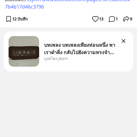
7b4b17d46c3796
12 บันทึก
13
1
9
บทเพลง บทเพลงเพียงท่อนหนึ่ง พา
เราดำดิ่ง กลับไปยังความทรงจำที่
บูสต์โดย Jikarn
โหดร้ายได้เสมอ