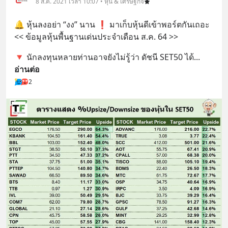
8 ส.ค. 2021 เวลา 10:07 • หุ้น & เศรษฐกิจ
🔔 หุ้นลงอย่า “งง” นาน ❗️ มาเก็บหุ้นดีเข้าพอร์ตกันเถอะ  
<< ข้อมูลหุ้นพื้นฐานเด่นประจำเดือน ส.ค. 64 >>
🔻 นักลงทุนหลายท่านอาจยังไม่รู้ว่า ดัชนี SET50 ได้
... 
อ่านต่อ
2