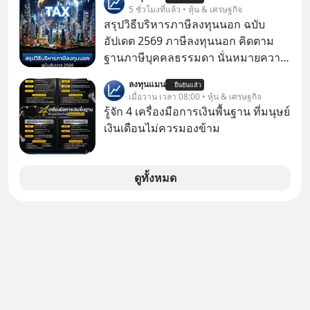
1 เดือนที่ผ่านมา แต่ความจริงคือทั่วโลก
5 ชั่วโมงที่แล้ว • หุ้น & เศรษฐกิจ
ยังเดินหน้าลงทุน AI อย่างต่อเนื่อง ซึ่ง
สรุปวิธีบริหารภาษีลงทุนนอก ฉบับ
ต้องการโครงสร้างพื้นฐานด้าน AI
อัปเดต 2569 ภาษีลงทุนนอก คิดตาม
จำนวนมาก ตั้งแต่เมโมรีชิป เก็บข้อมูล
ฐานภาษีบุคคลธรรมดา นั่นหมายความ
ยันระบบไฟฟ้า และระบายความร้อน
ว่าถ้าเรามีกำไร 100,000 บาท
ลงทุนแมน
ยืนยันแล้ว
เมื่อวาน เวลา 08:00 • หุ้น & เศรษฐกิจ
รู้จัก 4 เครื่องมือการเงินพื้นฐาน ที่มนุษย์
เงินเดือนไม่ควรมองข้าม
ดูทั้งหมด