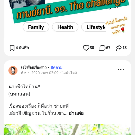
4 บันทึก
30
67
13
เรไรร้อยเรื่องราว
•
ติดตาม
6 พ.ย. 2020 เวลา 03:09 • ไลฟ์สไตล์
นางฟ้าไทบ้าน!!
(บทกลอน)
เรื่องของเรื่อง ก็คือว่า ซาบะพี่
เอ่ยวจี เชิญชวน ไปก๊วนเขา
... 
อ่านต่อ