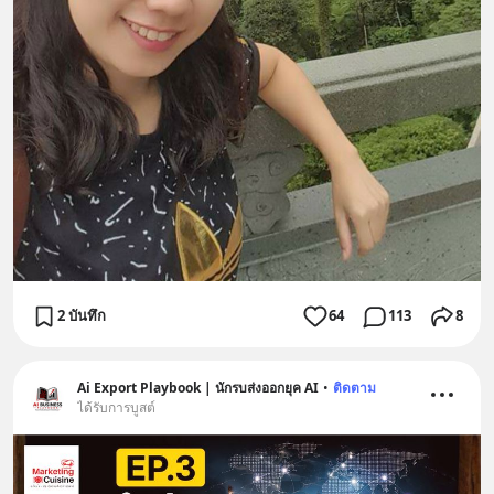
2 บันทึก
64
113
8
Ai Export Playbook | นักรบส่งออกยุค AI
•
ติดตาม
ได้รับการบูสต์