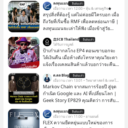
ลงทุนแมน
ยืนยันแล้ว
เมื่อวาน เวลา 12:00 • หุ้น & เศรษฐกิจ
สรุปสิ่งที่ต้องรู้ แต่ไม่ค่อยมีใครบอก เมื่อ
ถึงวัยที่เริ่มซื้อ RMF เพื่อลดหย่อนภาษี |
ลงทุนแมนจะเล่าให้ฟัง เมื่อเข้าสู่วัย
ทำงานและเริ่มมีรายได้ถึงเกณฑ์เสีย
SCB Thailand
ยืนยันแล้ว
ภาษี หลายคนมักได้รับคำแนะนำให้
ได้รับการบูสต์
ลงทุนใน RMF เพราะนอกจากจะช่วยลด
ป้าเก๋าเล่ากลโกง EP4 ตอนเขาบอกจะ
หย่อนภาษีได้แล้ว ยังเป็นโอกาสในการ
ได้เงินคืน เมื่อห้างดังโทรหาคุณวิยะดา
สร้างความมั่งคั่งระยะยาว แต่น้อยคน
แจ้งเรื่องเคลมสินค้าแล้วบอกว่าจะคืน
นักที่จะลงลึกว่า ถ้าลงทุนใน RMF ควรรู้
เงิน คุณวิยะดาจะได้เงินจริง หรือเป็น
ด.ดล Blog
อะไรบ้าง ควรดู ตรงไหน ทำอย่างไร ถึง
ยืนยันแล้ว
เรื่องจ้อจี้ หาคำตอบได้ที่ “ป้าเก๋าเล่ากล
เมื่อวาน เวลา 13:01 • วิทยาศาสตร์ & เทคโนโลยี
จะดีกับเรา แล้วเราควรรู้ข้อมูลอะไร
โกง” EP4 ตอน “เขาบอกว่าจะได้เงิน
Markov Chain จากสมการร้อยปี สู่จุด
เกี่ยวกับ RMF บ้าง เพื่อให้นำไปใช้ต่อได้
คืน” #ป้าเก๋าเล่ากลโกง #แก้เกมกลโกง
กำเนิด Google และ AI ที่เปลี่ยนโลก |
จริง ๆ ลงทุนแมนจะเล่าให้ฟัง
#อยู่อย่างยั่งยืน #Cybersecurity #เตือน
Geek Story EP829 คุณคิดว่า การสับ
ภัยออนไลน์
ไพ่ในคาสิโน ปริมาณยูเรเนียมในระเบิด
ลงทุนแมน
ยืนยันแล้ว
นิวเคลียร์ อัลกอริทึมของ Google ที่ใช้
เมื่อวาน เวลา 11:00 • ยานยนต์
โค่นล้มแชมป์เก่าอย่าง Yahoo และ
FLEX ความยืดหยุ่นแบบใหม่ของการ
ความฉลาดของ AI ในปัจจุบัน มีอะไรที่