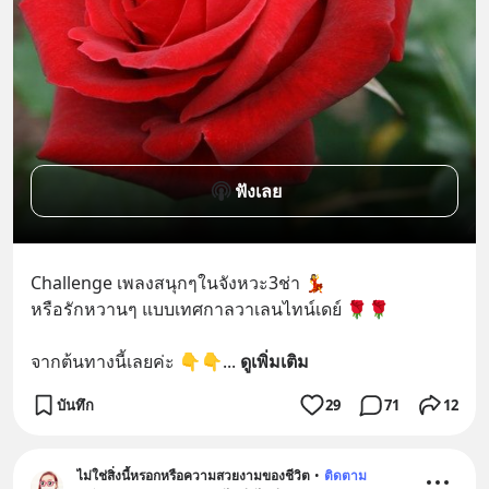
ฟังเลย
Challenge เพลงสนุกๆในจังหวะ3ช่า 💃
หรือรักหวานๆ แบบเทศกาลวาเลนไทน์เดย์ 🌹🌹
จากต้นทางนี้เลยค่ะ 👇👇
... 
ดูเพิ่มเติม
บันทึก
29
71
12
ไม่ใช่สิ่งนี้หรอกหรือความสวยงามของชีวิต
•
ติดตาม