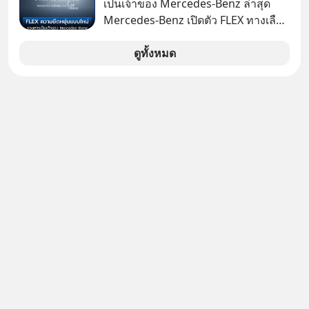
เป็นเจ้าของ Mercedes-Benz ล่าสุด
เหมือนกัน? เชื่อหรือไม่ว่า สิ่งเปลี่ยนโลก
Mercedes-Benz เปิดตัว FLEX ทางเลือก
ทั้งหมดนี้ ล้วนมีจุดเริ่มต้นมาจาก “การ
เป็นเจ้าของรถที่ยืดหยุ่น บนแนวคิด
ทะเลาะกัน” ของนักคณิตศาสตร์ชาว
“Flex to Fit You ยืดได้ตามสไตล์คุณ
ดูทั้งหมด
รัสเซียสองคนเมื่อกว่าร้อยปีก่อน! จาก
ด้วย StarChoice” ตอบโจทย์ Lifestyle
สมการที่เคยถูกมองว่าไร้สาระและไม่มี
การเป็นเจ้าของรถที่ออกแบบการเงินได้
ประโยชน์ สู่รากฐานของเทคโนโลยี
เอง ครบสัญญาจะผ่อนต่อ คืนรถ หรือ
ระดับล้านล้านดอลลาร์ จุดกำเนิดของ
ซื้อขาดก็ได้ เช่น
สมการนี้เกิดขึ้นได้อย่างไร และมันเข้า
มาพลิกโฉมหน้าประวัติศาสตร์
มนุษยชาติจนถึงยุค AI ได้อย่างไร EP นี้
เราจะมาเจาะลึกเบื้องหลังความลับนี้ไป
พร้อมกันครับ เลือกฟังกันได้เลยนะครับ
อย่าลืมกด Follow ติดตาม PodCast
ช่อง Geek Forever’s Podcast ของผม
กันด้วยนะครับ 🎧 ฟังผ่าน Spotify :
https://tinyurl.com/mr32c4h3 🎧
ฟังผ่าน Apple Podcast :
https://apple.co/2lEqPPg 🎧 ฟังผ่าน