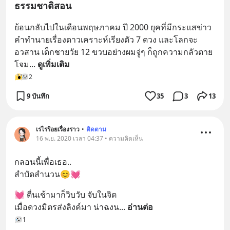
ธรรมชาติสอน
ย้อนกลับไปในเดือนพฤษภาคม ปี 2000 ยุคที่มีกระแสข่าว
คำทำนายเรื่องดาวเคราะห์เรียงตัว 7 ดวง และโลกจะ
อวสาน เด็กชายวัย 12 ขวบอย่างผมจู่ๆ ก็ถูกความกลัวตาย
โจม
... 
ดูเพิ่มเติม
2
9 บันทึก
35
3
13
เรไรร้อยเรื่องราว
•
ติดตาม
16 พ.ย. 2020 เวลา 04:37 • ความคิดเห็น
กลอนนี้เพื่อเธอ..
สำบัดสำนวน😊💓
💓 ตื่นเช้ามาก็วิบวับ จับในจิต
เมื่อดวงมิตรส่งลิงค์มา น่าฉงน
... 
อ่านต่อ
1