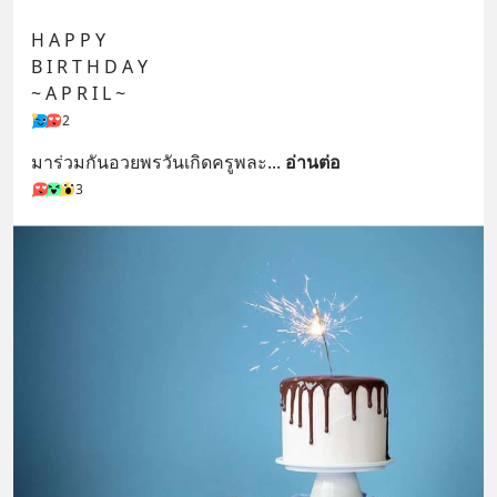
@diipgeek 🔗 หรือกดลิงก์
H A P P Y 
https://lin.ee/U91Fzyz
B I R T H D A Y 
~ A P R I L ~
2
มาร่วมกันอวยพรวันเกิดครูพละ
... 
อ่านต่อ
3