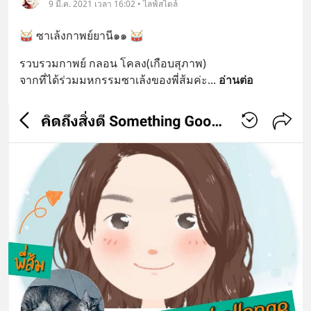
9 มี.ค. 2021 เวลา 16:02 • ไลฟ์สไตล์
🥁 ซาเล้งกาพย์ยานี๑​๑​ 🥁
รวบรวมกาพย์​ กลอน​ โคลง(เกือบสุภาพ)​
จากที่ได้ร่วมมหกรรมซาเล้งของพี่ส้มค่ะ
... 
อ่านต่อ