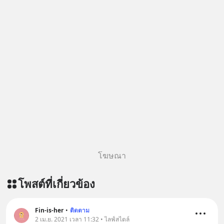
Podbean :
https://tinyurl.com/mvnxk4wy 🎧
ฟังผ่าน Youtube :
https://youtu.be/KQ3bzHfpTKc The
original article appeared here
https://www.tharadhol.com/geek-
story-ep829-markov-chain-story/
ติดตามสาระดี ๆ อัพเดททุกวันผ่าน Line
OA ด.ดล Blog คลิกเลย -->
https://lin.ee/aMEkyNA
========================= 📣
สนับสนุนโดย 📣
=========================
โฆษณา
เครียด หลับยาก ผมอยากแนะนำ
ผลิตภัณฑ์เสริมอาหาร Diip CBD ช่วย
โพสต์ที่เกี่ยวข้อง
บรรเทาความเครียด ลดความวิตกกังวล
เพิ่มการผ่อนคลาย ซึ่งช่วยให้การนอน
หลับมีประสิทธิภาพมากยิ่งขึ้น 📍 สนใจ
Fin-is-her
•
ติดตาม
สั่งซื้อสินค้า Diip CBD 💬 LINE :
2 เม.ย. 2021 เวลา 11:32 • ไลฟ์สไตล์