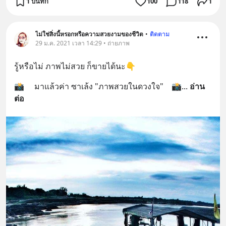
1 บันทึก
100
118
1
ไม่ใช่สิ่งนี้หรอกหรือความสวยงามของชีวิต
•
ติดตาม
29 ม.ค. 2021 เวลา 14:29 • ถ่ายภาพ
รู้หรือไม่ ภาพไม่สวย ก็ขายได้นะ👇
📸     มาแล้วค่า ซา​เล้ง​ "ภาพสวยในดวงใจ"    📸
... 
อ่าน
ต่อ