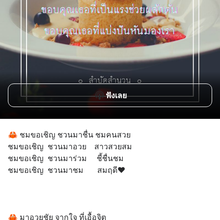
ฟังเลย
🦀 ชมขอเชิญ ชวนมาชื่น ชมคนสวย
ชมขอเชิญ  ชวนมาอวย    สาวสวยสม
ชมขอเชิญ  ชวนมาร่วม     ชี้ชื่นชม
ชมขอเชิญ  ชวนมาชม       สมฤดี❤
🦀 มาอวยชัย จากใจ ที่เอื้อจิต