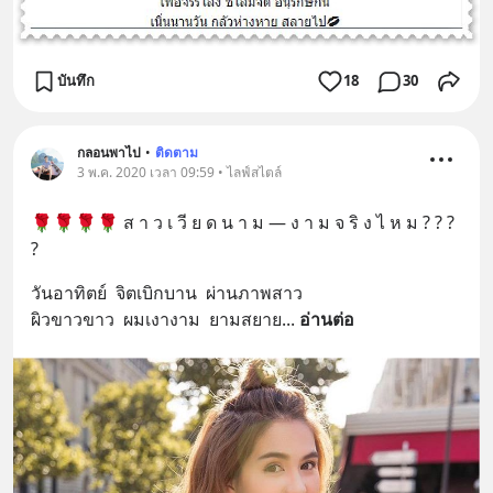
บันทึก
18
30
กลอนพาไป
•
ติดตาม
3 พ.ค. 2020 เวลา 09:59 • ไลฟ์สไตล์
🌹🌹🌹🌹 ส า ว เ วี ย ด น า ม — ง า ม จ ริ ง ไ ห ม ? ? ? 
?
วันอาทิตย์  จิตเบิกบาน  ผ่านภาพสาว
ผิวขาวขาว  ผมเงางาม  ยามสยาย
... 
อ่านต่อ