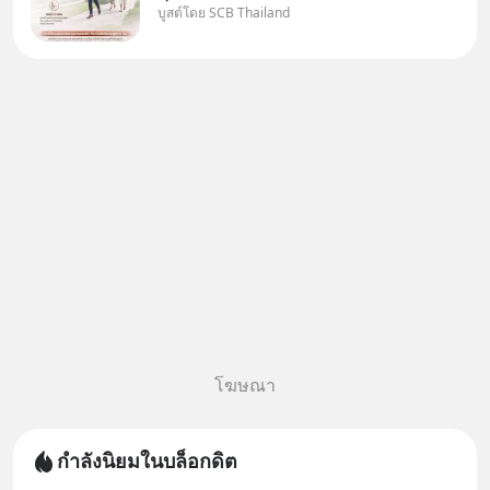
บูสต์โดย SCB Thailand
"เมื่อเป็นลูกของพ่อและแม่ ก็ย่อม
เป็นบุตรชอบด้วยกฎหมายของทั้ง
สองฝ่าย" แต่ในความเป็นจริง
กฎหมายไทยไม่ได้กำหนดไว้แบบ
นั้น
โฆษณา
กำลังนิยมในบล็อกดิต