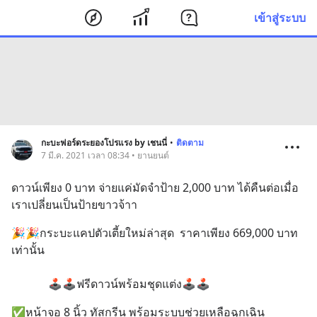
เข้าสู่ระบบ
กะบะฟอร์ดระยองโปรแรง by เชนนี่
•
ติดตาม
7 มี.ค. 2021 เวลา 08:34 • ยานยนต์
ดาวน์เพียง 0 บาท จ่ายแค่มัดจำป้าย 2,000 บาท ได้คืนต่อเมื่อ
เราเปลี่ยนเป็นป้ายขาวจ้าา
🎉🎉กระบะแคปตัวเตี้ยใหม่ล่าสุด  ราคาเพียง 669,000 บาท
เท่านั้น 
             🕹🕹ฟรีดาวน์พร้อมชุดแต่ง🕹🕹
✅หน้าจอ 8 นิ้ว ทัสกรีน พร้อมระบบช่วยเหลือฉุกเฉิน    