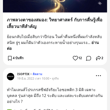
ภาพลวงตาของสมอง: วิทยาศาสตร์ กับการตื่นรู้เพื่อ
เสี้ยวนาทีสำคัญ
ย้อนกลับไปเมื่อสิบกว่าปีก่อน ในค่ำคืนหนึ่งที่ผมกำลังหลับ
สนิท จู่ๆ ผมก็ฝันว่าตัวเองกระหายน้ำอย่างรุนแรง
... 
อ่าน
ต่อ
4 บันทึก
12
2
ISOPTIK
•
ติดตาม
19 มิ.ย. 2022 เวลา 10:00 • ธุรกิจ
ทำไมเลนส์โปรเกรสซีฟอัจริยะไอซอพติก 3 มิติ เฉพาะ
บุคคล รุ่นล่าสุด มีถึง 12 ระดับ และแต่ละระดับแตกต่างกัน
อย่างไร ?