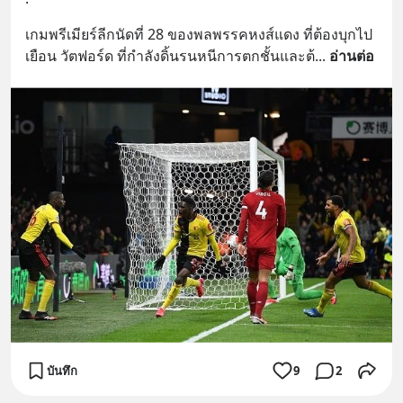
เกมพรีเมียร์ลีกนัดที่ 28 ของพลพรรคหงส์แดง ที่ต้องบุกไป
เยือน วัตฟอร์ด ที่กำลังดิ้นรนหนีการตกชั้นและต้
... 
อ่านต่อ
บันทึก
9
2