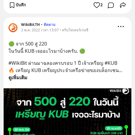
บันทึก
2
WikiBit.TH
•
ติดตาม
2 พ.ค. 2022 เวลา 13:07 • คริปโทเคอร์เรนซี
🟢 จาก 500 สู่ 220 
ในวันนี้ KUB เจออะไรมาบ้างครับ. 🟢
#WikiBit ผ่านมาฉลองครบรอบ 1 ปี เจ้าเหรียญ #KUB
🔥 เหรียญ KUB เหรียญประจำเครือข่ายของบล็อกเชน
... 
ดูเพิ่มเติม