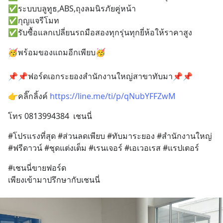
✅ระบบบลูทูธ,ABS,ถุงลมนิรภัยคู่หน้า
✅กุญแจรีโมท
✅รับซื้อแลกเปลี่ยนรถมือสองทุกรุ่นทุกยี่ห้อให้ราคาสูง
🥳พร้อมของแถมอีกเพียบ🥳
📌📌ฟอร์ดเอกระยองสำนักงานใหญ่สาขาทับมา📌📌
👉คลิ๊กลิ้งค์ 
https://line.me/ti/p/qNubYFFZwM
โทร 0813994384  เชนนี่
#โปรแรงที่สุด #ส่วนลดเพียบ #ทับมาระยอง #สำนักงานใหญ่ 
#ฟรีดาวน์ #ชุดแต่งเต็ม #เรนเจอร์ #เอเวอเรส #แรปเตอร์
#เชนนี่ขายฟอร์ด
เพียงเข้ามาปรึกษากับเชนนี่