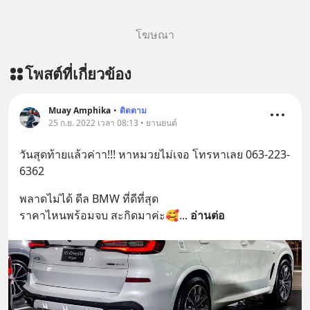
โฆษณา
โพสต์ที่เกี่ยวข้อง
Muay Amphika
•
ติดตาม
25 ก.ย. 2022 เวลา 08:13 • ยานยนต์
วันสุดท้ายแล้วค่าา!!! หาหมวยไม่เจอ โทรหาเลย 063-223-
6362
พลาดไม่ได้ ดีล BMW ที่ดีที่สุด 
ราคาไหนพร้อมจบ สะกิดมาค่ะ🥰
... 
อ่านต่อ