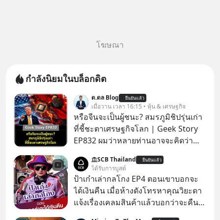
โฆษณา
กำลังนิยมในบล็อกดิต
ด.ดล Blog
ยืนยันแล้ว
เมื่อวาน เวลา 16:15 • หุ้น & เศรษฐกิจ
หรือจีนจะเป็นผู้ชนะ? สมรภูมิชิปรุ่นเก่า
ที่ชี้ชะตาเศรษฐกิจโลก | Geek Story
EP832 ผมว่าหลายท่านอาจจะคิดว่า
สงครามชิปมีแค่เรื่อง AI ล้ำๆ ใช่ไหม?
SCB Thailand
ยืนยันแล้ว
คิดใหม่ได้เลยครับ! ในขณะที่โลกโฟกัส
ได้รับการบูสต์
ชิป 3 นาโนเมตร แต่จีนกำลังเดินเกมที่
ป้าเก๋าเล่ากลโกง EP4 ตอนเขาบอกจะ
น่ากลัวกว่า โดยการเข้ายึดครองตลาด
ได้เงินคืน เมื่อห้างดังโทรหาคุณวิยะดา
‘Legacy Chips’ หรือชิปรุ่นเก่า ฟังดูไร้
แจ้งเรื่องเคลมสินค้าแล้วบอกว่าจะคืน
ค่า แต่มันคือหัวใจที่ซ่อนอยู่ในรถยนต์
เงิน คุณวิยะดาจะได้เงินจริง หรือเป็น