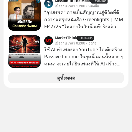
Mission To The Moon
EV, อุปกรณ์การแพทย์ ไปจนถึง
ยืนยันแล้ว
เรื่องจ้อจี้ หาคำตอบได้ที่ “ป้าเก๋าเล่ากล
เมื่อวาน เวลา 13:00 • หนังสือ
ขีปนาวุธ! จีนกำลังใช้ ‘Playbook’ เดิมที่
โกง” EP4 ตอน “เขาบอกว่าจะได้เงิน
"อุปสรรค" อาจเป็นสัญญาณสู่ชีวิตที่ดี
เคยใช้ถล่มตลาดโซล่าเซลล์มาแล้ว คือ
คืน” #ป้าเก๋าเล่ากลโกง #แก้เกมกลโกง
กว่า? #สรุปหนังสือ Greenlights | MM
การทุ่มเงินอุดหนุนมหาศาลจนราคาพัง
#อยู่อย่างยั่งยืน #Cybersecurity #เตือน
EP.2725 “ไฟแดงในวันนี้ แท้จริงแล้ว
ทลาย ถ้าตะวันตกแก้เกมไม่ได้ อเมริกา
ภัยออนไลน์
อาจเป็นสัญญาณไฟเขียวที่ยังไม่ถึงเวลา
อาจต้องยอมจำนนและส่งมอบกุญแจ
MarketThink
ยืนยันแล้ว
เปลี่ยนสี” McConaughey ดาราดาวรุ่ง
เมื่อวาน เวลา 03:00 • ธุรกิจ
ควบคุมโลกฮาร์ดแวร์ให้คู่แข่งอย่าง
ในยุคหนึ่ง เคยปฏิเสธเงินค่าตัวหนังรอม
ใช้ AI ทำเพลงลง YouTube ไอเดียสร้าง
ถาวร สงครามที่โลกมองข้ามนี้ดุเดือด
คอมที่สูงถึง 14.5 ล้านดอลลาร์ (หรือ
Passive Income ในยุคนี้ ตอนนี้หลาย ๆ
แค่ไหน? เลือกฟังกันได้เลยนะครับ อย่า
ราว 500 ล้านบาท) เพียงเพราะเขาไม่
คนน่าจะเคยได้ยินเพลงที่ใช้ AI สร้าง
ลืมกด Follow ติดตาม PodCast ช่อง
อยากขังตัวเองไว้ในกล่องเดิมๆ ผลที่
ผ่านหูกันมาบ้าง เช่น เพลง “ไม่มีใคร
Geek Forever’s Podcast ของผมกัน
ตามมาคือ โทรศัพท์ของเขากลายเป็น
รู้ตัวเรา” จากช่องชื่อว่า UNHEARD
ดูทั้งหมด
ด้วยนะครับ 🎧 ฟังผ่าน Spotify :
ความเงียบสนิทนานถึง 14 เดือนเต็ม แต่
MUSIC ที่ตอนนี้มียอดรับชมกว่า 26
https://tinyurl.com/mr39sd7c 🎧 ฟัง
ความเงียบและ "ไฟแดง" ในวันนั้นกลับ
ล้านครั้งแล้ว
ผ่าน Apple Podcast :
กลายเป็นการถอยหลังเพื่อตั้งหลัก จนส่ง
https://bit.ly/4g4xDwF 🎧 ฟังผ่าน
ให้เขาก้าวขึ้นไปยืนถือรางวัลออสการ์
Podbean : https://bit.ly/4fTUURS 🎧
ในบทบาทที่เปลี่ยนชีวิตเขาไปตลอดกาล
ฟังผ่าน Youtube :
ใน MM EP. นี้ เราจะมาร่วมถอดรหัส
https://youtu.be/EUAWRVSAiXA The
และปรับวิธีคิดกันว่า Greenlight (ไฟ
original article appeared here