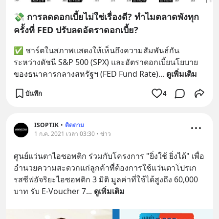
💸 การลดดอกเบี้ยไม่ใช่เรื่องดี? ทำไมตลาดพังทุก
ครั้งที่ FED ปรับลดอัตราดอกเบี้ย?
✅ ชาร์ตในสภาพแสดงให้เห็นถึงความสัมพันธ์กัน
ระหว่างดัชนี S&P 500 (SPX) และอัตราดอกเบี้ยนโยบาย
ของธนาคารกลางสหรัฐฯ (FED Fund Rate)
... 
ดูเพิ่มเติม
บันทึก
4
ISOPTIK
•
ติดตาม
1 ก.ค. 2021 เวลา 03:30 • ข่าว
ศูนย์​แว่นตา​ไอ​ซอ​พ​ติก​ ร่วมกับโครงการ​ "ยิ่งใช้​ ยิ่งได้" เพื่อ
อำนวยความสะดวกแก่ลูกค้าที่ต้องการใช้แว่นตาโปรเก​
รสซีฟอัจริ​ยะไอซอพติก​ ​3​ มิติ​ มูลค่า​ที่ใช้ได้สูงถึง​ 60,000​ 
บาท​ รับ​ E-Voucher 7
... 
ดูเพิ่มเติม