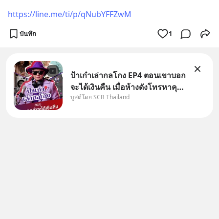
https://line.me/ti/p/qNubYFFZwM
บันทึก
1
ป้าเก๋าเล่ากลโกง EP4 ตอนเขาบอก
จะได้เงินคืน เมื่อห้างดังโทรหาคุณ
บูสต์โดย SCB Thailand
วิยะดา แจ้งเรื่องเคลมสินค้าแล้ว
บอกว่าจะคืนเงิน คุณวิยะดาจะได้
เงินจริง หรือเป็นเรื่องจ้อจี้ หาคำ
ตอบได้ที่ “ป้าเก๋าเล่ากลโกง” EP4
ตอน “เขา