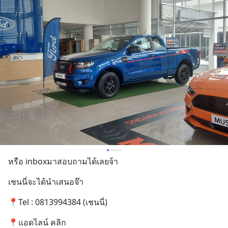
หรือ inboxมาสอบถามได้เลยจ้า
เชนนี่จะได้นำเสนอจ๊า
📍Tel : 0813994384 (เชนนี่)
📍แอดไลน์ คลิก