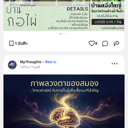
1 บันทึก
9
MyThoughts
•
ติดตาม
ได้รับการบูสต์