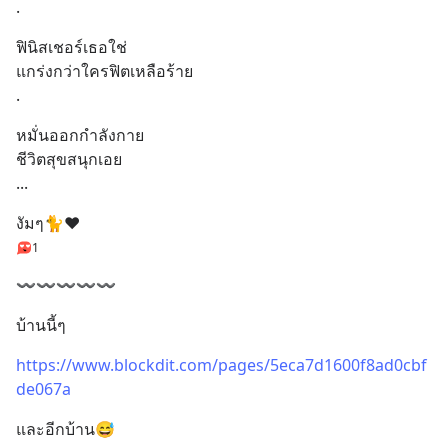
.
ฟินิสเชอร์เธอใช่​
แกร่งกว่าใครฟิตเหลือร้าย
.
หมั่นออกกำลังกาย​
ชีวิตสุขสนุกเอย
...
งัมๆ🐈♥️
1
〰️〰️〰️〰️〰️
บ้านนี้ๆ
https://www.blockdit.com/pages/5eca7d1600f8ad0cbf
de067a
และอีกบ้าน😅