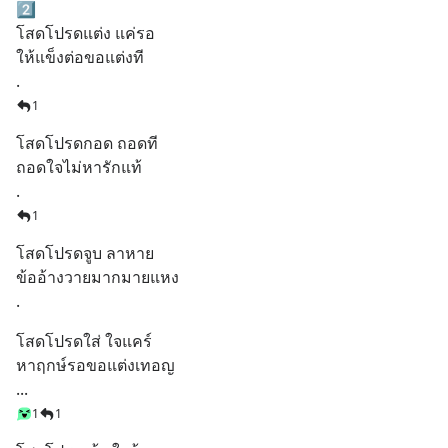
2️⃣
โสดโปรดแต่ง​ แค่รอ 
ให้แข็งต่อขอแต่งที
.
1
โสดโปรดกอด​ ถอดที 
ถอดใจไม่หารักแท้
.
1
โสดโปรดจูบ​ ลาหาย 
ข้ออ้างวายมากมายแหง
.
โสดโปรดใส่​ ใจแคร์​ 
หาฤกษ์รอขอแต่งเทอญ
...
1
1