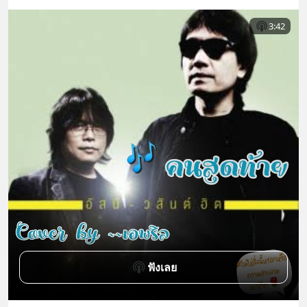
3:42
ฟังเลย