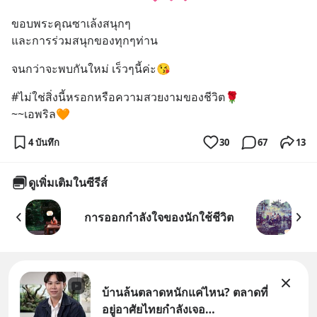
ขอบพระคุณ​ซาเล้งสนุกๆ​ 
และการร่วมสนุกของทุกๆท่าน
จนกว่าจะพบกันใหม่​ เร็วๆนี้ค่ะ😘
#ไม่ใช่​สิ่ง​นี้​หรอก​หรือ​ความสวยงาม​ของชีวิต​🌹
~~เอพริล🧡
4 บันทึก
30
67
13
ดูเพิ่มเติมในซีรีส์
การออกกำลังใจ​ของนักใช้ชีวิต
บ้านล้นตลาดหนักแค่ไหน? ตลาดที่
อยู่อาศัยไทยกำลังเจอ