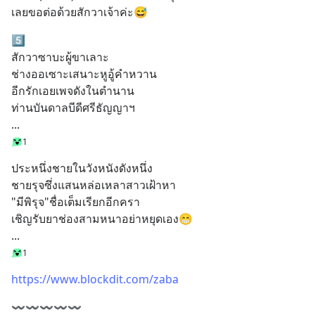
เลยขอต่อด้วยสักวาเจ้าค่ะ😅
5️⃣
สักวาซาบะผู้ขาเลาะ
ช่างออเซาะเสนาะหูอู้คำหวาน
อีกรักเอยเพจดังในตำนาน
ท่านบันดาลบีดีศรีธัญญาฯ
...
1
ประหนึ่งชายในวังหนังดังหนึ่ง
ชายรุจซึ่งแสนหล่อเหลาสาวเฝ้าหา
"มีพิรุจ"ชื่อเต็มเรียกอีกครา
เชิญรับยาช่องสามหนาอย่าหยุดเอง😁
...
1
https://www.blockdit.com/zaba
〰️〰️〰️〰️〰️