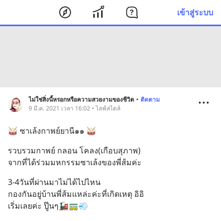
เข้าสู่ระบบ
ไม่ใช่สิ่งนี้หรอกหรือความสวยงามของชีวิต
•
ติดตาม
9 มี.ค. 2021 เวลา 16:02 • ไลฟ์สไตล์
🥁 ซาเล้งกาพย์ยานี๑​๑​ 🥁
รวบรวมกาพย์​ กลอน​ โคลง(เกือบสุภาพ)​
จากที่ได้ร่วมมหกรรมซาเล้งของพี่ส้มค่ะ
3-4วันที่ผ่านมา​ไม่ได้ไปไหน
กองกันอยู่บ้านพี่ส้ม​แหล่ะค่ะ​ที่เกิดเหตุ​ อิอิ
เริ่มเลยค่ะ​ ปู๊นๆ🚂🚃💨