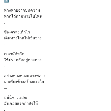
7️⃣
ห่างหายจากบทความ​ 
หากไถ่ถามหายไปไหน
.
ชีพ-จรลงเท้าไว
เดินทางไกลไม่เว้นวาง
.
เวลามีจำกัด
ใช้ประหยัดอยู่ห่างห่าง
.
อย่างห่วงหวงพลางพลาง
มาเคียงข้างสร้างแรงใจ
...
บีดีนี้ช่างแปลก
มันคอยแจกกำลังให้
.