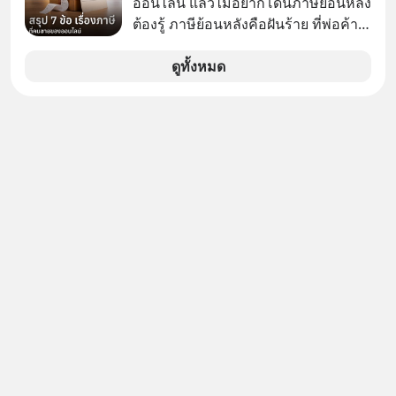
ออนไลน์ แล้วไม่อยากโดนภาษีย้อนหลัง
ทดสอบความปลอดภัยไซเบอร์
ต้องรู้ ภาษีย้อนหลังคือฝันร้าย ที่พ่อค้า
แม่ค้าคนไหนก็คงไม่อยากพบเจอ
ดูทั้งหมด