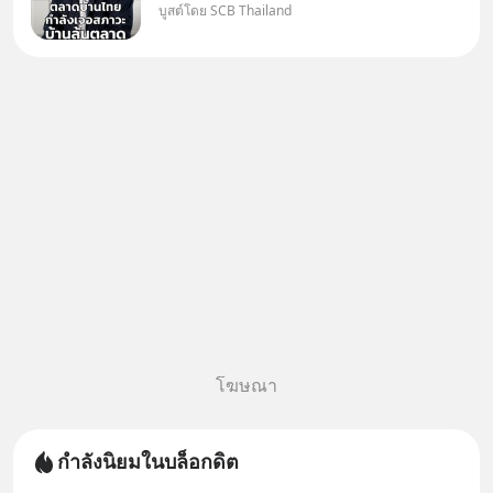
บูสต์โดย SCB Thailand
Oversupply หนักกว่าที่คิด และ
ปัญหานี้อาจไม่ได้จบแค่เรื่อง
เศรษฐกิจ #SCBEIC #อสังหา
#บ้านล้นตลาด #เศรษฐกิจไทย
#EICAround #SCBThailand
สามารถดูคลิปท
โฆษณา
กำลังนิยมในบล็อกดิต