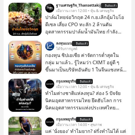
ฐานเศรษฐกิจ_Thansettakij
ยืนยันแล้ว
เมื่อวาน เวลา 12:00 • หุ้น & เศรษฐกิจ
ปาล์มไทยจ่อวิกฤต 24 ก.ย.เลิกอุ้มไบโอ
ดีเซล เสี่ยง CPO ทะลัก 2 ล้านตัน
อุตสาหกรรมปาล์มน้ำมันไทย กำลัง
เผชิญแรงกดดันรอบด้าน ทั้งปริมาณ
ลงทุนแมน
ยืนยันแล้ว
ผลผลิตที่มีแนวโน้มเพิ่มขึ้นและการ
ได้รับการบูสต์
เปลี่ยนแปลงนโยบายด้านเชื้อเพลิง โดย
กองทุน ชิปเอเชีย ค่าจัดการต่ำสุดใน
เฉพาะการบังคับใช้ พ.ร.บ.กองทุนน้ำมัน
กลุ่ม มาแล้ว.. รู้ไหมว่า CXMT อยู่ดี ๆ
เชื้อเพลิง พ.ศ. 2562 ซึ่งจะเป็นอีกปัจจัย
ขึ้นมาเป็นบริษัทอันดับ 1 ในจีนแซงหน้า
สำคัญต่อทิศทางการใช้น้ำมันปาล์มใน
Tencent ขณะเดียวกัน TSMC เป็น
กรุงเทพธุรกิจ
ประเทศ
ยืนยันแล้ว
บริษัทอันดับ 1 ในไต้หวันมานานแล้ว
เมื่อวาน เวลา 12:00 • หุ้น & เศรษฐกิจ
ทำไมต่างชาติแห่ลงทุน? ส่อง 5 ปัจจัย
นิคมอุตสาหกรรมไทย ยึดฮับโลก การ
นิคมอุตสาหกรรมแห่งประเทศไทย
(กนอ.) เปิด 5 ปัจจัยยุทธศาสตร์ หนุน
กรุงเทพธุรกิจ
ยืนยันแล้ว
“นิคมอุตสาหกรรมไทย” ผาดโผนบนเวที
เมื่อวาน เวลา 14:00 • สุขภาพ
โลก ท่ามกลางสมรภูมิย้ายฐานการผลิต
แค่ 'นั่งยอง' ทำไมยาก? ฝรั่งทำไม่ได้ แต่