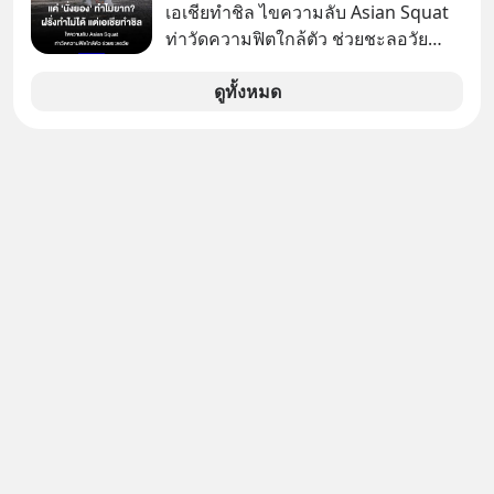
ย้ำโครงสร้างพื้นฐาน-โลจิสติกส์แกร่ง
เอเชียทำชิล ไขความลับ Asian Squat
พร้อมอัดสิทธิประโยชน์ผ่านสำนักงาน
ท่าวัดความฟิตใกล้ตัว ช่วยชะลอวัย
คณะกรรมการส่งเสริมการลงทุน (BOI)
หลายคนอาจเคยเห็นคลิปไวรัลของชาว
และอานิสงส์ FTA เปิดประตูสู่ตลาดต่าง
ต่างชาติที่พยายามทำ “Asian Squat”
ดูทั้งหมด
ประเทศ ดึงเม็ดเงินลงทุนอุตสาหกรรม
หรือการนั่งยองแบบคนเอเชีย แต่สุดท้าย
อนาคต EV-AI-อิเล็กทรอนิกส์ขั้นสูง เดิน
ก็เสียการทรงตัว ล้มหงายหลัง หรือไม่ก็
หน้ายกระดับพื้นที่อุตสาหกรรมยั่งยืน
ต้องยกส้นเท้าขึ้น เพราะไม่สามารถนั่ง
ตอบโจทย์เทรนด์โลก
ค้างในท่านั้นได้