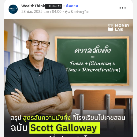
WealthThink
•
ติดตาม
ยืนยันแล้ว
28 พ.ย. 2025 เวลา 04:00 • หุ้น & เศรษฐกิจ