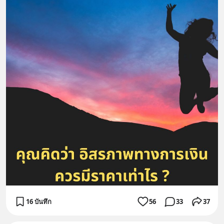
16 บันทึก
56
33
37