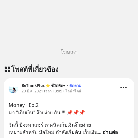
@diipgeek 🔗 หรือกดลิงก์
https://lin.ee/U91Fzyz
โฆษณา
โพสต์ที่เกี่ยวข้อง
BeThinkPlus ⭐ ชีวิตคิด+
•
ติดตาม
20 มี.ค. 2021 เวลา 13:05 • ไลฟ์สไตล์
Money+ Ep.2
มา "เก็บเงิน" ง๊ายง่าย กัน !!! 📌📌📌
วันนี้ บีจะมาแชร์ เทคนิคเก็บเงินง๊ายง่าย 
เหมาะสำหรับ มือใหม่ กำลังเริ่มต้น เก็บเงิน
... 
อ่านต่อ