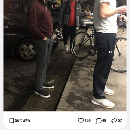
56 บันทึก
156
49
57