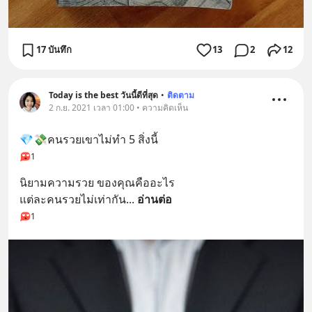
17 บันทึก
13
2
12
Today​ is​ the​ best​ วันนี้​ดี​ที่สุด​
•
ติดตาม
2 ก.ย. 2021 เวลา 01:00 • ความคิดเห็น
💎💸คนรวยเขาไม่ทำ 5 สิ่งนี้
1
นิยามความรวย ของคุณคืออะไร
แต่ละคนรวยไม่เท่ากัน
... 
อ่านต่อ
1