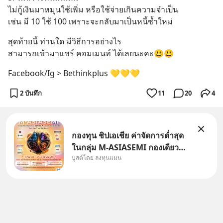
ไม่กู้เงินมาหมุนใช้เพิ่ม หรือใช้จ่ายเกินความจำเป็น
เช่น มี 10 ใช้ 100 เพราะจะกลับมาเป็นหนี้ซ้ำใหม่
สุดท้ายนี้ ท่านใด มีวิธีการอย่างไร
สามารถเข้ามาแชร์ คอมเมนท์ ได้เลยนะคะ😃😃
Facebook/Ig > Bethinkplus 💛💛💛
2 บันทึก
11
20
4
กองทุน ชิปเอเชีย ค่าจัดการต่ำสุด
ในกลุ่ม M-ASIASEMI กองเดียว
บูสต์โดย ลงทุนแมน
ครบ มีทั้ง CXMT จากจีน TSMC
จากไต้หวัน SK Hynix จาก
เกาหลีใต้ Kioxia จากญี่ปุ่น