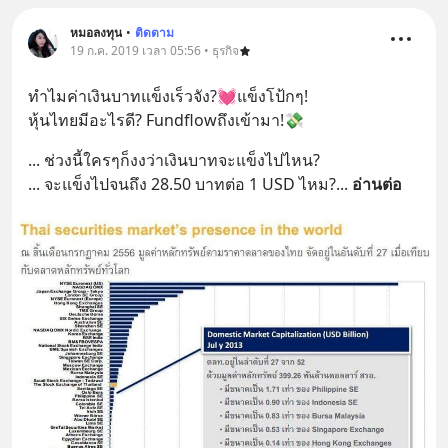
หมอลงทุน
•
ติดตาม
19 ก.ค. 2019 เวลา 05:56 • ธุรกิจ
ทำไมค่าเงินบาทแข็งเร็วจัง?💓แข็งโป้กๆ! 
หุ้นไทยมีอะไร​ดี?​ Fundflowถึงเข้ามา!💸
... ช่วงนี้ใครๆก็งงว่าเงินบาทจะแข็งไปไหน?
... จะแข็งไปจนถึ​ง​ 28.50 บาทต่อ​ 1 USD ไหม?
... 
อ่านต่อ