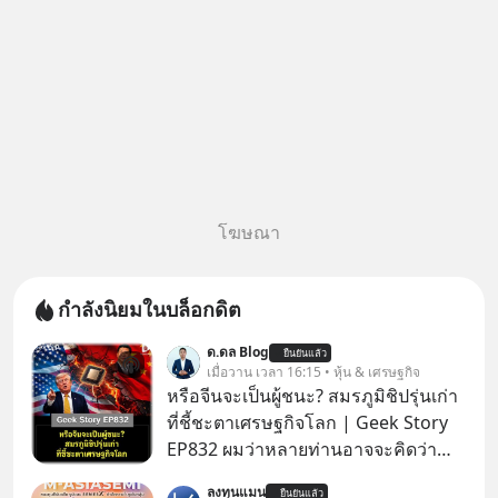
โฆษณา
กำลังนิยมในบล็อกดิต
ด.ดล Blog
ยืนยันแล้ว
เมื่อวาน เวลา 16:15 • หุ้น & เศรษฐกิจ
หรือจีนจะเป็นผู้ชนะ? สมรภูมิชิปรุ่นเก่า
ที่ชี้ชะตาเศรษฐกิจโลก | Geek Story
EP832 ผมว่าหลายท่านอาจจะคิดว่า
สงครามชิปมีแค่เรื่อง AI ล้ำๆ ใช่ไหม?
ลงทุนแมน
ยืนยันแล้ว