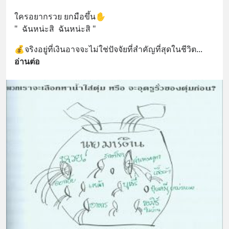
ใครอยากรวย ยกมือขึ้น✋
"  ฉันหน่ะสิ  ฉันหน่ะสิ "
💰จริงอยู่ที่เงินอาจจะไม่ใช่ปัจจัยที่สำคัญที่สุดในชีวิต
... 
อ่านต่อ