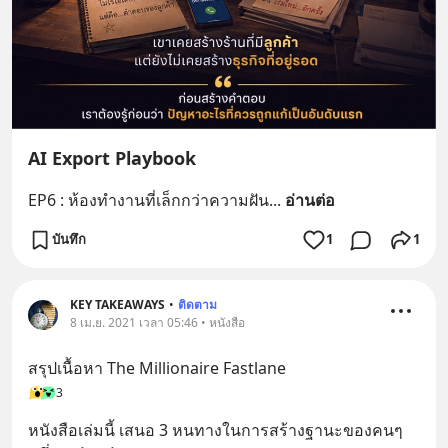
AI Export Playbook
EP6 : ห้องทำงานที่เล็กกว่าความฝัน
... 
อ่านต่อ
บันทึก
1
1
KEY TAKEAWAYS
•
ติดตาม
8 เม.ย. 2021 เวลา 05:46 • หนังสือ
สรุปเนื้อหา The Millionaire Fastlane
3
หนังสือเล่มนี้ เสนอ 3 หนทางในการสร้างฐานะของคนๆ