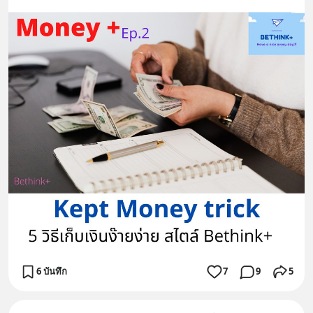
6 บันทึก
7
9
5