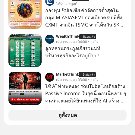
คิดใหม่ได้เลยครับ! ในขณะที่โลกโฟกัส
ได้รับการบูสต์
ชิป 3 นาโนเมตร แต่จีนกำลังเดินเกมที่
กองทุน ชิปเอเชีย ค่าจัดการต่ำสุดใน
น่ากลัวกว่า โดยการเข้ายึดครองตลาด
กลุ่ม M-ASIASEMI กองเดียวครบ มีทั้ง
‘Legacy Chips’ หรือชิปรุ่นเก่า ฟังดูไร้
CXMT จากจีน TSMC จากไต้หวัน SK
ค่า แต่มันคือหัวใจที่ซ่อนอยู่ในรถยนต์
Hynix จากเกาหลีใต้ Kioxia จากญี่ปุ่น
WealthThink
EV, อุปกรณ์การแพทย์ ไปจนถึง
ยืนยันแล้ว
เมื่อวาน เวลา 04:00 • ธุรกิจ
ขีปนาวุธ! จีนกำลังใช้ ‘Playbook’ เดิมที่
ลูกหลานตระกูลเจียรวนนท์
เคยใช้ถล่มตลาดโซล่าเซลล์มาแล้ว คือ
บริหารธุรกิจอะไรอยู่บ้าง ?
การทุ่มเงินอุดหนุนมหาศาลจนราคาพัง
ทลาย ถ้าตะวันตกแก้เกมไม่ได้ อเมริกา
อาจต้องยอมจำนนและส่งมอบกุญแจ
MarketThink
ยืนยันแล้ว
เมื่อวาน เวลา 03:00 • ธุรกิจ
ควบคุมโลกฮาร์ดแวร์ให้คู่แข่งอย่าง
ใช้ AI ทำเพลงลง YouTube ไอเดียสร้าง
ถาวร สงครามที่โลกมองข้ามนี้ดุเดือด
Passive Income ในยุคนี้ ตอนนี้หลาย ๆ
แค่ไหน? เลือกฟังกันได้เลยนะครับ อย่า
คนน่าจะเคยได้ยินเพลงที่ใช้ AI สร้าง
ลืมกด Follow ติดตาม PodCast ช่อง
ผ่านหูกันมาบ้าง เช่น เพลง “ไม่มีใคร
Geek Forever’s Podcast ของผมกัน
รู้ตัวเรา” จากช่องชื่อว่า UNHEARD
ดูทั้งหมด
ด้วยนะครับ 🎧 ฟังผ่าน Spotify :
MUSIC ที่ตอนนี้มียอดรับชมกว่า 26
https://tinyurl.com/mr39sd7c 🎧 ฟัง
ล้านครั้งแล้ว
ผ่าน Apple Podcast :