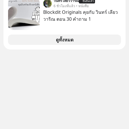
ของคนรอบข้างไปพร้อมกัน
วินทร์ เลียววาริณ
#FraudEducation #FinancialLiteracy
ยืนยันแล้ว
ภาษี หลายคนมักได้รับคำแนะนำให้
6 ชั่วโมงที่แล้ว • หนังสือ
#boundary #selfdevelopment #แอป
#DigitalBankWithHumanTouch
ลงทุนใน RMF เพราะนอกจากจะช่วยลด
Blockdit Originals คุยกับ วินทร์ เลียว
เท๋dinnertalk
หย่อนภาษีได้แล้ว ยังเป็นโอกาสในการ
วาริณ ตอน 30 คำถาม 1
#missiontothemoonpodcast
สร้างความมั่งคั่งระยะยาว แต่น้อยคน
นักที่จะลงลึกว่า ถ้าลงทุนใน RMF ควรรู้
อะไรบ้าง ควรดู ตรงไหน ทำอย่างไร ถึง
ดูทั้งหมด
จะดีกับเรา แล้วเราควรรู้ข้อมูลอะไร
เกี่ยวกับ RMF บ้าง เพื่อให้นำไปใช้ต่อได้
จริง ๆ ลงทุนแมนจะเล่าให้ฟัง