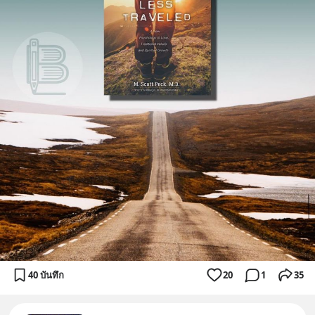
40 บันทึก
20
1
35