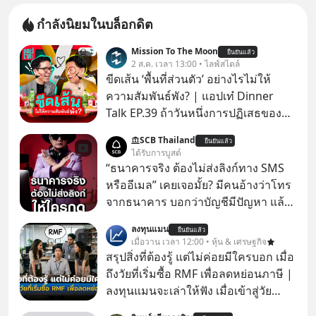
กำลังนิยมในบล็อกดิต
Mission To The Moon
ยืนยันแล้ว
2 ส.ค. เวลา 13:00 • ไลฟ์สไตล์
ขีดเส้น ‘พื้นที่ส่วนตัว’ อย่างไรไม่ให้
ความสัมพันธ์พัง? | แอปเท๋ Dinner
Talk EP.39 ถ้าวันหนึ่งการปฏิเสธของ
เราทำให้อีกฝ่ายรู้สึกเจ็บปวด คิดว่าเรา
SCB Thailand
ยืนยันแล้ว
ตั้งกำแพงใส่และมองว่าเราเห็นแก่ตัวทั้ง
ได้รับการบูสต์
ที่เราเองก็ไม่เคยปฏิเสธใครอย่างนี้มา
“ธนาคารจริง ต้องไม่ส่งลิงก์ทาง SMS
ก่อน แต่พอตั้งใจจะ ‘สร้างขอบเขต’ เพื่อ
หรืออีเมล” เคยเจอมั้ย? มีคนอ้างว่าโทร
ตัวเองดูสักครั้ง กลับทำให้เกิดรอยร้าว
จากธนาคาร บอกว่าบัญชีมีปัญหา แล้ว
ในความสัมพันธ์เสียอย่างนั้น โดยราย
ให้กดลิงก์โน่นนี่ หรือสแกนคิวอาร์โค้ด
ลงทุนแมน
การแอปเท๋ Dinner Talk ในวันนี้โฮสต์
ยืนยันแล้ว
ทันที มาฟัง “ป้าเก๋าเล่ากลโกง” เพื่อรู้ทัน
เมื่อวาน เวลา 12:00 • หุ้น & เศรษฐกิจ
ทั้ง 2 ท่าน แทป-รวิศ หาญอุตสาหะ และ
มุกหลอกลวงในคราบความน่าเชื่อถือ
สรุปสิ่งที่ต้องรู้ แต่ไม่ค่อยมีใครบอก เมื่อ
เอ๋ นิ้วกลม-สราวุธ เฮ้งสวัสดิ์ จะพาทุก
กันค่ะ #แก้เกมกลโกง #ป้าเก๋าเล่ากล
ถึงวัยที่เริ่มซื้อ RMF เพื่อลดหย่อนภาษี |
คนไปสำรวจวิธีสร้างขอบเขตเพื่อรักษา
โกง #LivesSustainably #อยู่อย่าง
ลงทุนแมนจะเล่าให้ฟัง เมื่อเข้าสู่วัย
ใจของตัวเองและรักษาความสัมพันธ์
ยั่งยืน #CyberSecurity #ป้าเก๋า
ทำงานและเริ่มมีรายได้ถึงเกณฑ์เสีย