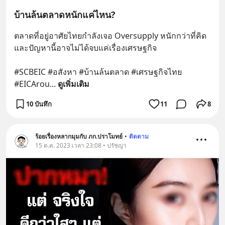
บ้านล้นตลาดหนักแค่ไหน?
ตลาดที่อยู่อาศัยไทยกำลังเจอ Oversupply หนักกว่าที่คิด 
และปัญหานี้อาจไม่ได้จบแค่เรื่องเศรษฐกิจ 
#SCBEIC #อสังหา #บ้านล้นตลาด #เศรษฐกิจไทย 
#EICArou
... 
ดูเพิ่มเติม
10 บันทึก
11
8
ร้อยเรื่องหลากมุมกับ ภก.ปราโมทย์
•
ติดตาม
15 ต.ค. 2023 เวลา 23:08 • ปรัชญา