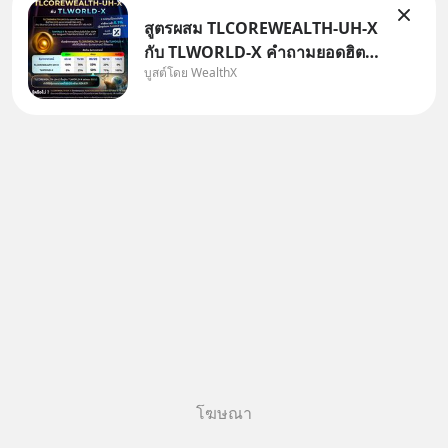
สูตรผสม TLCOREWEALTH-UH-X
กับ TLWORLD-X คำถามยอดฮิตที่
บูสต์โดย WealthX
คนใช้ WealthX ถามเข้ามา
โฆษณา