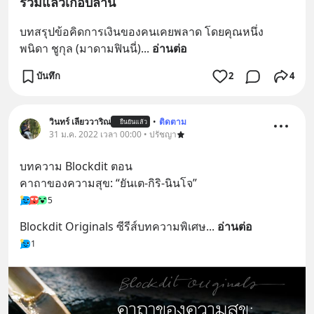
รวมแล้วเกือบล้าน
บทสรุปข้อคิดการเงินของคนเคยพลาด โดยคุณหนึ่ง 
พนิดา ชูกุล (มาดามฟินนี่)
... 
อ่านต่อ
บันทึก
2
4
วินทร์ เลียววาริณ
•
ติดตาม
ยืนยันแล้ว
31 ม.ค. 2022 เวลา 00:00 • ปรัชญา
บทความ Blockdit ตอน
คาถาของความสุข: “ยันเต-กิริ-นินโจ”
5
Blockdit Originals ซีรีส์บทความพิเศษ
... 
อ่านต่อ
1