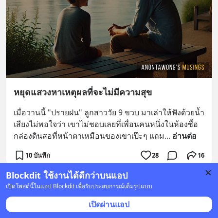
หยุดแสวงหาเหตุผลที่จะไม่มีความสุข
เมื่อวานนี้ "ปรายฝน" ลูกสาววัย 9 ขวบ มาเล่าให้ฟังด้วยน้ำ
เสียงไม่พอใจว่า เขาไม่ชอบเลยที่เพื่อนคนหนึ่งในห้องซื้อ
กล่องดินสอที่หน้าตาเหมือนของเขาเป๊ะๆ แถม
... 
อ่านต่อ
10 บันทึก
28
16
Blockdit ใช้งานได้ดีกว่าบนแอป
เปิดโพสต์นี้ในแอป Blockdit เพื่อรับประสบการณ์เต็มรูปแบบ
หมอสายดาร์ก
•
ติดตาม
1 ม.ค. 2025 เวลา 06:31 • สุขภาพ
เปิดผ่านแอป