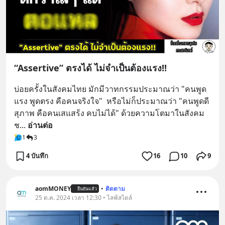
“Assertive” ตรงได้ ไม่จำเป็นต้องแรง!!
บ่อยครั้งในสังคมไทย มักมีวาทกรรมประมาณว่า "คนพูด
แรง พูดตรง คือคนจริงใจ"  หรือไม่ก็ประมาณว่า "คนพูดดี 
สุภาพ คือคนเสแสร้ง คบไม่ได้" ด้วยความโตมาในสังคม
ช
... 
อ่านต่อ
1
3
4 บันทึก
16
10
9
aomMONEY
•
ติดตาม
ยืนยันแล้ว
25 ต.ค. 2024 เวลา 12:30 • ไลฟ์สไตล์