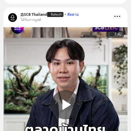
SCB Thailand
•
ติดตาม
ยืนยันแล้ว
ได้รับการบูสต์
1:42