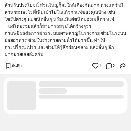
สำหรับประโยชน์ ส่วนใหญ่ก็จะใกล้เคียงกันมาก ต่างแค่ว่ามี
ส่วนผสมอะไรที่เพิ่มเข้าไปในแก้วกาแฟของคุณบ้าง เช่น 
ไซรัปต่างๆ นมชนิดอื่นๆ หรือแม้แต่ชนิดของเมล็ดกาแฟ
   แต่โดยรวมแล้วก็สามารถสรุปได้กว้างๆว่า 
กาแฟมีผลต่อการช่วยระบบเผาพลาญในร่างกาย ช่วยในระบบ
ย่อยอาหาร ช่วยในร่างกายคายน้ำได้มากขึ้น ทำให้
กระปรี้กระเปร่า และช่วยให้รู้สึกผ่อนคลาย และอื่นๆ อีก
มากมายเลยล่ะครับ
บันทึก
1
2