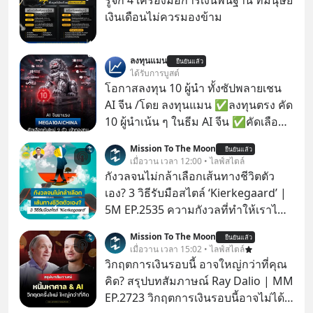
รู้จัก 4 เครื่องมือการเงินพื้นฐาน ที่มนุษย์
เงินเดือนไม่ควรมองข้าม
ลงทุนแมน
ยืนยันแล้ว
ได้รับการบูสต์
โอกาสลงทุน 10 ผู้นำ ทั้งซัปพลายเชน
AI จีน /โดย ลงทุนแมน ✅ลงทุนตรง คัด
10 ผู้นำเน้น ๆ ในธีม AI จีน ✅คัดเลือก
หุ้นใหม่ 9 ตัว เข้ากองทุน ✅ร่วมเป็น
Mission To The Moon
ยืนยันแล้ว
เจ้าของผู้นำ AI จีน ตั้งแต่โรงงานผลิตชิป
เมื่อวาน เวลา 12:00 • ไลฟ์สไตล์
หน่วยความจำ โมเดล AI ยันหุ่นยนต์
กังวลจนไม่กล้าเลือกเส้นทางชีวิตตัว
✅ได้การรับยกเว้นภาษี Capital Gain
เอง? 3 วิธีรับมือสไตล์ ‘Kierkegaard’ |
ตามกฎหมายภาษีของประเทศไทย
5M EP.2535 ความกังวลที่ทำให้เราไม่
กล้าตัดสินใจในเรื่องต่างๆ ทั้งเรื่องเล็ก
Mission To The Moon
ยืนยันแล้ว
เรื่องใหญ่ หรือแม้แต่เรื่องสำคัญของ
เมื่อวาน เวลา 15:02 • ไลฟ์สไตล์
ชีวิตเกิดจากการที่เรามี ‘อิสรภาพ’ และมี
วิกฤตการเงินรอบนี้ อาจใหญ่กว่าที่คุณ
ทางเลือกมากมาย ซึ่งเมื่อเทียบกับสัตว์
คิด? สรุปบทสัมภาษณ์ Ray Dalio | MM
แล้วก็จะเห็นความแตกต่างได้ชัดว่าเรา
EP.2723 วิกฤตการเงินรอบนี้อาจไม่ได้
มี ‘อำนาจ’ ในการเลือกและตัดสินใจ