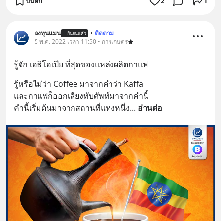
บันทึก
2
1
ลงทุนแมน
•
ติดตาม
ยืนยันแล้ว
5 พ.ค. 2022 เวลา 11:50 • การเกษตร
รู้จัก เอธิโอเปีย ที่สุดของแหล่งผลิตกาแฟ
รู้หรือไม่ว่า Coffee มาจากคำว่า Kaffa
และกาแฟก็ออกเสียงทับศัพท์มาจากคำนี้
คำนี้เริ่มต้นมาจากสถานที่แห่งหนึ่ง
... 
อ่านต่อ