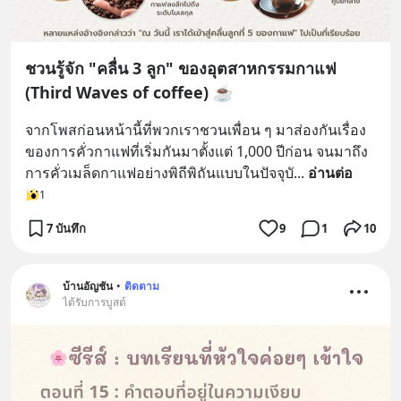
ชวนรู้จัก "คลื่น 3 ลูก" ของอุตสาหกรรมกาแฟ
(Third Waves of coffee) ☕
จากโพสก่อนหน้านี้ที่พวกเราชวนเพื่อน ๆ มาส่องกันเรื่อง
ของการคั่วกาแฟที่เริ่มกันมาตั้งแต่ 1,000 ปีก่อน จนมาถึง
การคั่วเมล็ดกาแฟอย่างพิถีพิถันแบบในปัจจุบั
... 
อ่านต่อ
1
7 บันทึก
9
1
10
บ้านอัญชัน
•
ติดตาม
ได้รับการบูสต์