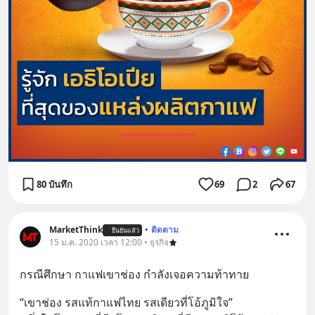
80 บันทึก
69
2
67
MarketThink
•
ติดตาม
ยืนยันแล้ว
15 ม.ค. 2020 เวลา 12:00 • ธุรกิจ
กรณีศึกษา กาแฟเขาช่อง กำลังเจอความท้าทาย
“เขาช่อง รสแท้กาแฟไทย รสเดียวที่โอ้ภูมิใจ”