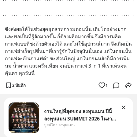
ซึ่งส่งผลให้ในช่วงยุคอุตสาหกรรมตอนนั้น เติบโตอย่างมาก 
และพอเป็นที่รู้จักมากขึ้น ก็ต้องผลิตมากขึ้น จึงมีการผลิต
กาแฟแบบที่ชงด้วยตัวเองได้ และไม่ใช้อุปกรณ์มาก จึงเกิดเป็น 
กาแฟสำเร็จรูปขึ้นมาที่เรารู้จักในปัจจุบันนั้นเอง แต่ในตอนนั้น
กาแฟจะเป็นกาแฟดำ ซะส่วนใหญ่ แต่ในตอนหลังก็มีการเพิ่ม
นม น้ำตาล และครีมเทียม จนเป็น กาแฟ 3 in 1 ที่เราเห็นจน
คุ้นตา ทุกวันนี้
2 บันทึก
1
งานใหญ่ที่สุดของ ลงทุนแมน ปีนี้
ลงทุนแมน SUMMIT 2026 ในงาน
บูสต์โดย ลงทุนแมน
นี้จะมีเจ้าของธุรกิจ Dr.PONG,
หมึกกรุบ, Srichand, Jones’