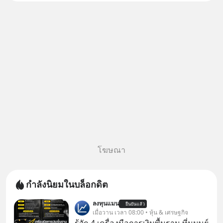
Salad, LA GLACE, Fastwork,
MizuMi, KARMART, อิชิตัน มา
แชร์ความรู้การสร้างธุรกิจ
โฆษณา
กำลังนิยมในบล็อกดิต
ลงทุนแมน
ยืนยันแล้ว
เมื่อวาน เวลา 08:00 • หุ้น & เศรษฐกิจ