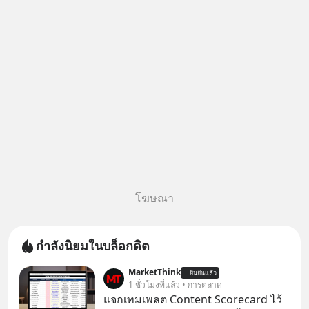
ค้นหาข้อมูลและวิเคราะห์เองให้
เสียเวลา แค่ใช้ PICKTECH™ บน
แอป
โฆษณา
กำลังนิยมในบล็อกดิต
MarketThink
ยืนยันแล้ว
1 ชั่วโมงที่แล้ว • การตลาด
แจกเทมเพลต Content Scorecard ไว้