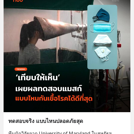
หลับมีประสิทธิภาพมากยิ่งขึ้น 📍 สนใจ
สั่งซื้อสินค้า Diip CBD 💬 LINE :
@diipgeek 🔗 หรือกดลิงก์
https://lin.ee/U91Fzyz
ทดสอบจริง แบบไหนปลอดภัยสุด
ทีมนักวิจัยจาก University of Maryland ในสหรัฐฯ 