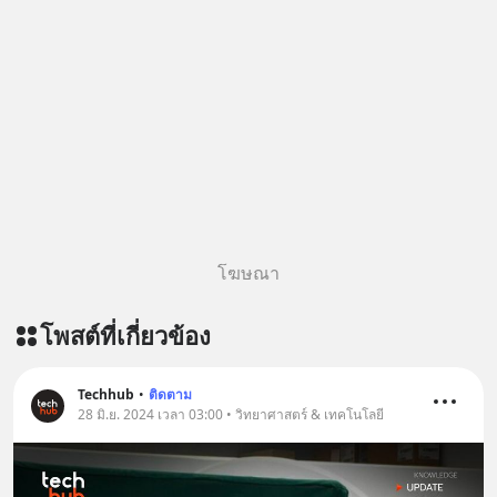
🎧 ฟังผ่าน Apple Podcast :
https://bit.ly/3S20TMC 🎧 ฟังผ่าน
Podbean : https://bit.ly/4q3cgAi 🎧
ฟังผ่าน Youtube :
https://youtu.be/eSTDquQTWtI The
original article appeared here
https://www.tharadhol.com/geek-
story-ep834-why-is-china-giving-
away-ai-for-free/ ติดตามสาระดี ๆ
อัพเดททุกวันผ่าน Line OA ด.ดล Blog
โฆษณา
คลิกเลย --> https://lin.ee/aMEkyNA
========================= 📣
โพสต์ที่เกี่ยวข้อง
สนับสนุนโดย 📣
=========================
เครียด หลับยาก ผมอยากแนะนำ
Techhub
•
ติดตาม
28 มิ.ย. 2024 เวลา 03:00 • วิทยาศาสตร์ & เทคโนโลยี
ผลิตภัณฑ์เสริมอาหาร Diip CBD ช่วย
บรรเทาความเครียด ลดความวิตกกังวล
เพิ่มการผ่อนคลาย ซึ่งช่วยให้การนอน