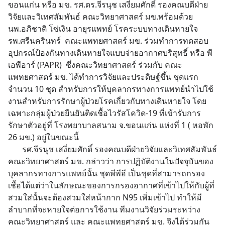
ขอนแก่น หรือ มข. รศ.ดร.จีรนุช เสงี่ยมศักดิ์ รองคณบดีฝ่าย
วิจัยและวิเทศสัมพันธ์ คณะวิทยาศาสตร์ มข.พร้อมด้วย 
นพ.อภิชาติ โซ่เงิน อายุรแพทย์ โรคระบบทางเดินหายใจ 
รพ.ศรีนครินทร์  คณะแพทยศาสตร์ มข. ร่วมทำการทดสอบ
อุปกรณ์ป้องกันทางเดินหายใจแบบจ่ายอากาศบริสุทธิ์ หรือ พี
เอพีอาร์ (PAPR)  ซึ่งคณะวิทยาศาสตร์ ร่วมกับ คณะ
แพทยศาสตร์ มข. ได้ทำการวิจัยและประดิษฐ์ขึ้น ชุดแรก 
จำนวน 10 ชุด สำหรับการให้บุคลากรทางการแพทย์นำไปใช้
งานสำหรับการรักษาผู้ป่วยโรคเกี่ยวกับทางเดินหายใจ โดย
เฉพาะกลุ่มผู้ป่วยยืนยันติดเชื้อไวรัสโควิด-19 ที่เข้ารับการ
รักษาตัวอยู่ที่ โรงพยาบาลสนาม จ.ขอนแก่น แห่งที่ 1 ( หอพัก 
26 มข.) อยู่ในขณะนี้
       รศ.จีรนุช เสงี่ยมศักดิ์ รองคณบดีฝ่ายวิจัยและวิเทศสัมพันธ์ 
คณะวิทยาศาสตร์ มข. กล่าวว่า การปฏิบัติงานในปัจจุบันของ
บุคลากรทางการแพทย์นั้น ชุดพีพีอี เป็นชุดที่สามารถกรอง
เชื้อได้แต่ว่าในลักษณะของการกรองอากาศที่เข้าไปให้กับผู้ที่
สวมใส่นั้นจะต้องสวมใส่หน้ากาก N95 เพิ่มเข้าไป ทำให้มี
ลำบากที่จะหายใจต่อการใช้งาน ทีมงานวิจัยร่วมระหว่าง
คณะวิทยาศาสตร์ และ คณะแพทยศาสตร์ มข. จึงได้ร่วมกัน