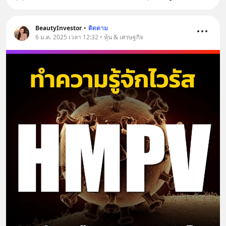
BeautyInvestor
•
ติดตาม
6 ม.ค. 2025 เวลา 12:32 • หุ้น & เศรษฐกิจ