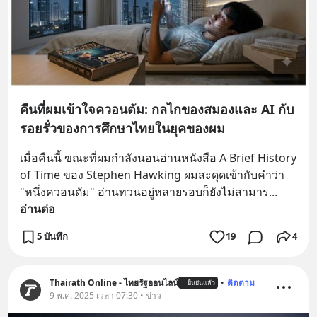
คืนที่ผมเข้าใจควอนตัม: กลไกของสมองและ AI กับ
รอยรั่วของการศึกษาไทยในยุคของผม
เมื่อคืนนี้ ขณะที่ผมกำลังนอนอ่านหนังสือ A Brief History 
of Time ของ Stephen Hawking ผมสะดุดเข้ากับคำว่า 
"หนึ่งควอนตัม" อ่านทวนอยู่หลายรอบก็ยังไม่สามาร
... 
อ่านต่อ
5 บันทึก
19
4
Thairath Online - ไทยรัฐออนไลน์
•
ติดตาม
ยืนยันแล้ว
9 พ.ค. 2025 เวลา 07:30 • ข่าว