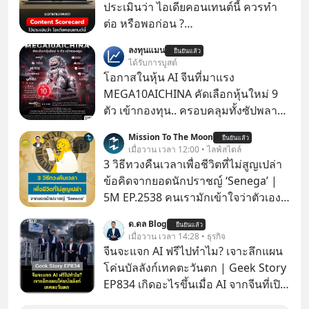
ประเมินว่า ไอเดียคอนเทนต์นี้ ควรทำ
ต่อ หรือพอก่อน ?
https://docs.google.com/spreadsh
ลงทุนแมน
ยืนยันแล้ว
eets/d/1J0ZkTtNLjIWLZaxcK2dVL40i
ได้รับการบูสต์
MZl4127-t4nWawpiK5I/copy
โอกาสในหุ้น AI จีนที่มาแรง
MEGA10AICHINA คัดเลือกหุ้นใหม่ 9
ตัว เข้ากองทุน.. ครอบคลุมทั้งซัปพลาย
เชน AI จีน พิเศษ ช่วง 3 - 19 ส.ค. 69 มี
Mission To The Moon
ยืนยันแล้ว
โปรโมชัน ลด 50% ค่าธรรมเนียมซื้อ |
เมื่อวาน เวลา 12:00 • ไลฟ์สไตล์
ยอด 2 ล้านบาทขึ้นไป ฟรีค่าธรรมเนียม
3 วิธีทวงคืนเวลาเพื่อชีวิตที่ไม่สูญเปล่า
ซื้อ
ข้อคิดจากยอดนักปราชญ์ ‘Senega’ |
5M EP.2538 คนเรามักเข้าใจว่าตัวเอง
ไม่ค่อยมีเวลา แต่ Senega นักปราชญ์
ด.ดล Blog
ยืนยันแล้ว
แห่งยุคโรมันได้กล่าวถึง ‘เวลา’ อันเป็น
เมื่อวาน เวลา 14:28 • ธุรกิจ
ทรัพย์ที่มีค่าที่สุดเอาไว้เมื่อราวๆ 2,000
จีนจะแจก AI ฟรีไปทำไม? เจาะลึกแผน
ปีก่อนนี้ว่า “เราไม่ได้มีเวลาน้อยหรอก
โค่นบัลลังก์เทคตะวันตก | Geek Story
เราทำเวลาหล่นหายไปมากต่างหาก”
EP834 เกิดอะไรขึ้นเมื่อ AI จากจีนที่เปิด
แล้วเราจะทวงคืนเวลากลับมาเพื่อไม่ให้
ให้ใช้งานฟรี กลับทำผลงานได้เทียบเท่า