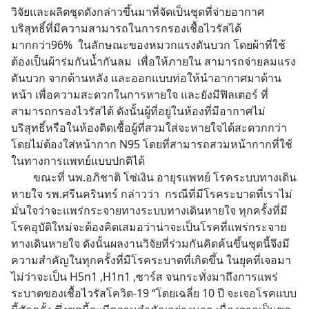
วิจัยและผลิตชุดดังกล่าวขึ้นมาที่จัดเป็นชุดที่จ่ายอากาศ
บริสุทธิ์ที่มีความสามารถในการกรองเชื้อไวรัสได้
มากกว่า96%  ในลักษณะของหมวกแรงดันบวก โดยผ้าที่ใช้
ต้องเป็นผ้าร่มกันน้ำกันลม  เพื่อให้ภายใน สามารถจ่ายลมแรง
ดันบวก จากด้านหลัง และออกแบบท่อให้นำอากาศมาด้าน
หน้า เพื่อความสะดวกในการหายใจ และยังมีฟิลเตอร์ ที่
สามารถกรองไวรัสได้ ดังนั้นผู้ที่อยู่ในห้องที่มีอากาศไม่
บริสุทธิ์หรือในห้องติดเชื้อผู้ที่สวมใส่จะหายใจได้สะดวกกว่า
โดยไม่ต้องใส่หน้ากาก N95 โดยที่สามารถสวมหน้ากากที่ใช้
ในทางการแพทย์แบบปกติได้
        ขณะที่ นพ.อภิชาติ โซ่เงิน อายุรแพทย์ โรคระบบทางเดิน
หายใจ รพ.ศรีนครินทร์ กล่าวว่า  กรณีที่มีโรคระบาดที่เราไม่
มั่นใจว่าจะแพร่กระจายทางระบบทางเดินหายใจ ทุกครั้งที่มี
โรคอุบัติใหม่จะต้องคิดเสมอว่าน่าจะเป็นโรคที่แพร่กระจาย
ทางเดินหายใจ ดังนั้นผลงานวิจัยที่ร่วมกันคิดค้นขึ้นชุดนี้จึงมี
ความสำคัญในทุกครั้งที่มีโรคระบาดที่เกิดขึ้น ในยุคที่เจอมา
ไม่ว่าจะเป็น H5n1 ,H1n1 ,ซาร์ส จนกระทั่งมาถึงการแพร่
ระบาดของเชื้อไวรัสโควิด-19 “โดยเฉลี่ย 10 ปี จะเจอโรคแบบ