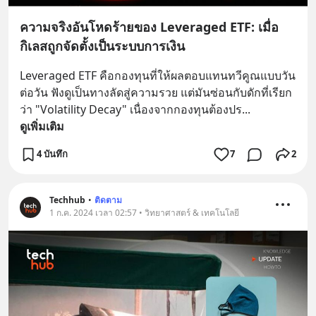
ความจริงอันโหดร้ายของ Leveraged ETF: เมื่อ
กิเลสถูกจัดตั้งเป็นระบบการเงิน
Leveraged ETF คือกองทุนที่ให้ผลตอบแทนทวีคูณแบบวัน
ต่อวัน ฟังดูเป็นทางลัดสู่ความรวย แต่มันซ่อนกับดักที่เรียก
ว่า "Volatility Decay" เนื่องจากกองทุนต้องปร
... 
ดูเพิ่มเติม
4 บันทึก
7
2
Techhub
•
ติดตาม
1 ก.ค. 2024 เวลา 02:57 • วิทยาศาสตร์ & เทคโนโลยี