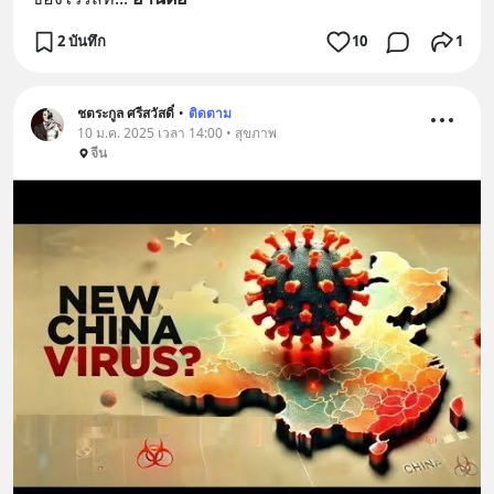
2 บันทึก
10
1
ชตระกูล ศรีสวัสดิ์
•
ติดตาม
10 ม.ค. 2025 เวลา 14:00 • สุขภาพ
จีน