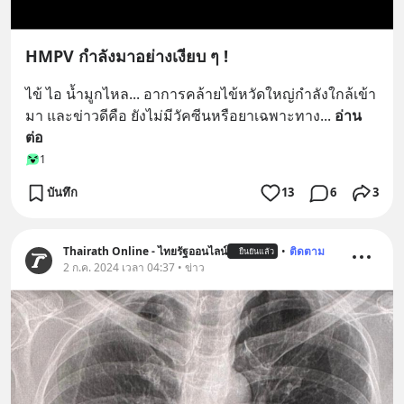
HMPV กำลังมาอย่างเงียบ ๆ !
ไข้ ไอ น้ำมูกไหล... อาการคล้ายไข้หวัดใหญ่กำลังใกล้เข้า
มา และข่าวดีคือ ยังไม่มีวัคซีนหรือยาเฉพาะทาง
... 
อ่าน
ต่อ
1
บันทึก
13
6
3
Thairath Online - ไทยรัฐออนไลน์
•
ติดตาม
ยืนยันแล้ว
2 ก.ค. 2024 เวลา 04:37 • ข่าว