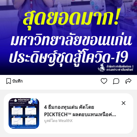
บันทึก
4 ธีมกองทุนเด่น คัดโดย
PICKTECH™ ผลตอบแทนเหนือค่า
บูสต์โดย WealthX
เฉลี่ยกลุ่ม ถ้าอยากค้นหากองทุนที่
ทำผลตอบแทนได้เหนือกว่าค่า
เฉลี่ยกลุ่ม โดยที่ไม่ต้องมานั่ง