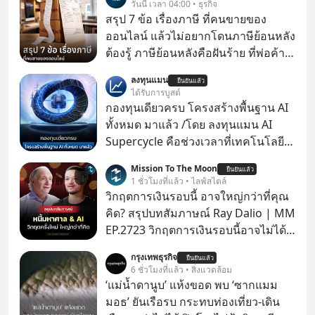
วันนี้ เวลา 04:00 • ธุรกิจ
สรุป 7 ข้อ เรื่องภาษี ที่คนขายของ
ออนไลน์ แล้วไม่อยากโดนภาษีย้อนหลัง
ต้องรู้ ภาษีย้อนหลังคือฝันร้าย ที่พ่อค้า
แม่ค้าคนไหนก็คงไม่อยากพบเจอ
ลงทุนแมน
ยืนยันแล้ว
ได้รับการบูสต์
กองทุนเดียวครบ โครงสร้างพื้นฐาน AI
ทั้งหมด มาแล้ว /โดย ลงทุนแมน AI
Supercycle คือช่วงเวลาที่เทคโนโลยี
ปัญญาประดิษฐ์ จะกลายเป็นตัวขับ
Mission To The Moon
ยืนยันแล้ว
เคลื่อนหลัก ของการเติบโตทาง
1 ชั่วโมงที่แล้ว • ไลฟ์สไตล์
เศรษฐกิจ และวิถีชีวิตของผู้คนอย่าง
วิกฤตการเงินรอบนี้ อาจใหญ่กว่าที่คุณ
ยาวนานต่อจากนี้
คิด? สรุปบทสัมภาษณ์ Ray Dalio | MM
EP.2723 วิกฤตการเงินรอบนี้อาจไม่ได้
เหมือนทุกครั้งที่เราเคยเจอ เมื่อ Ray
กรุงเทพธุรกิจ
ยืนยันแล้ว
Dalio ชายผู้เคยทำนายวิกฤตเศรษฐกิจ
6 ชั่วโมงที่แล้ว • สิ่งแวดล้อม
มาแล้วหลายต่อหลายครั้ง ออกมาส่ง
‘แม่น้ำดานูบ’ แห้งขอด พบ ‘ซากแมม
สัญญาณเตือนระเบิดเวลาลูกใหม่ที่
มอธ’ ยันเรือรบ กระทบท่องเที่ยว-เดิน
กำลังก่อตัวขึ้น จาก "ระเบิดหนี้สิน