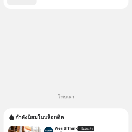
โฆษณา
กำลังนิยมในบล็อกดิต
WealthThink
ยืนยันแล้ว