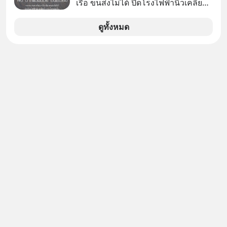
เรือ ขนส่งไม่ได้ ปิดโรงไฟฟ้านิวเคลียร์
มหาศาล" ผสานเข้ากับ "ฟองสบู่กระแส
ขาดน้ำหล่อเย็น “ทวีปยุโรป” กำลังเผชิญ
AI" ที่ผู้คนกำลังแห่ไล่ราคาอย่างบ้าคลั่ง
กับฤดูร้อนรุนแรงและภัยแล้งที่ยาวนาน
ดูทั้งหมด
บทเรียนจากประวัติศาสตร์ 500 ปี บอก
อย่างไม่เคยปรากฏมาก่อน ส่งผลให้
อะไรเรา? ระเบียบโลกกำลังจะเปลี่ยน
แม่น้ำหลายสายลดระดับลงสู่ระดับต่ำ
มือไปในทิศทางไหน? และเราควรรับมือ
สุดเป็นประวัติการณ์ โดยเฉพาะ “แม่น้ำ
อย่างไรก่อนที่ทุกอย่างจะสายเกินไป?
ดานูบ” ซึ่งเป็นแม่น้ำยาวอันดับสองของ
ร่วมเจาะลึกบทวิเคราะห์และข้อคิดการ
ยุโรปที่ไหลผ่าน 10 ประเทศ ที่มีปริมาณ
เงินฉบับ Dalio กันได้ใน EP. นี้
น้ำลดต่ำลงเป็นประวัติศาสตร์ จนเผยให้
#RayDalio #สรุปบทเรียน #การเงินการ
เห็นร่องรอยทางประวัติศาสตร์ที่เคยจม
ลงทุน #MissionToTheMoon
อยู่ใต้น้ำมานานหลายศตวรรษ
#MissionToTheMoonPodcast