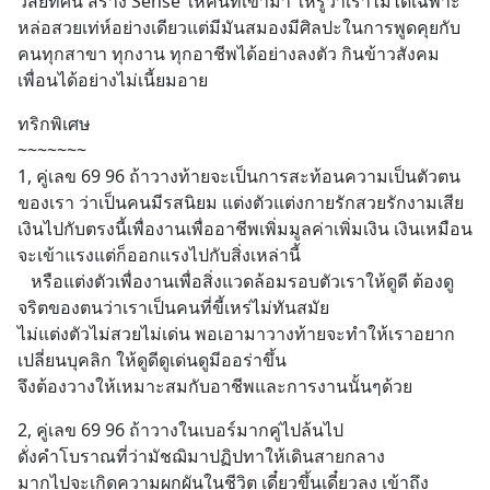
วิสัยทัศน์ สร้าง Sense ให้คนที่เข้ามา ให้รู้ว่าเราไม่ได้เฉพาะ
หล่อสวยเท่ห์อย่างเดียวแต่มีมันสมองมีศิลปะในการพูดคุยกับ
คนทุกสาขา ทุกงาน ทุกอาชีพได้อย่างลงตัว กินข้าวสังคม
เพื่อนได้อย่างไม่เนี้ยมอาย
ทริกพิเศษ
~~~~~~~
1, คู่เลข 69 96 ถ้าวางท้ายจะเป็นการสะท้อนความเป็นตัวตน
ของเรา ว่าเป็นคนมีรสนิยม แต่งตัวแต่งกายรักสวยรักงามเสีย
เงินไปกับตรงนี้เพื่องานเพื่ออาชีพเพิ่มมูลค่าเพิ่มเงิน เงินเหมือน
จะเข้าแรงแต่ก็ออกแรงไปกับสิ่งเหล่านี้ 
   หรือแต่งตัวเพื่องานเพื่อสิ่งแวดล้อมรอบตัวเราให้ดูดี ต้องดู
จริตของตนว่าเราเป็นคนที่ขี้เหร่ไม่ทันสมัย 
ไม่แต่งตัวไม่สวยไม่เด่น พอเอามาวางท้ายจะทำให้เราอยาก
เปลี่ยนบุคลิก ให้ดูดีดูเด่นดูมีออร่าขึ้น
จึงต้องวางให้เหมาะสมกับอาชีพและการงานนั้นๆด้วย
2, คู่เลข 69 96 ถ้าวางในเบอร์มากคู่ไปล้นไป 
ดั่งคำโบราณที่ว่ามัชฌิมาปฏิปทาให้เดินสายกลาง 
มากไปจะเกิดความผกผันในชีวิต เดี๋ยวขึ้นเดี๋ยวลง เข้าถึง