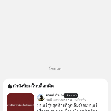
โฆษณา
กำลังนิยมในบล็อกดิต
เขียนไว้ให้เธอ
ยืนยันแล้ว
วันนี้ เวลา 05:55 • ความคิดเห็น
มนุษย์รุ่นสุดท้ายที่ถูกเลี้ยงโดยมนุษย์