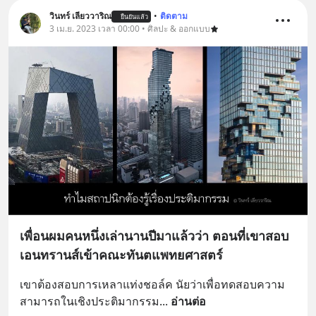
วินทร์ เลียววาริณ
•
ติดตาม
ยืนยันแล้ว
3 เม.ย. 2023 เวลา 00:00 • ศิลปะ & ออกแบบ
เพื่อนผมคนหนึ่งเล่านานปีมาแล้วว่า ตอนที่เขาสอบ
เอนทรานส์เข้าคณะทันตแพทยศาสตร์
เขาต้องสอบการเหลาแท่งชอล์ค นัยว่าเพื่อทดสอบความ
สามารถในเชิงประติมากรรม
... 
อ่านต่อ