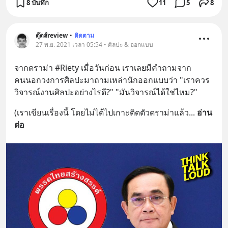
8 บันทึก
11
5
8
ตุ๊ดส์review
•
ติดตาม
27 พ.ย. 2021 เวลา 05:54 • ศิลปะ & ออกแบบ
จากดราม่า #Riety เมื่อวันก่อน เราเลยมีคำถามจาก
คนนอกวงการศิลปะมาถามเหล่านักออกแบบว่า "เราควร
วิจารณ์งานศิลปะอย่างไรดี?" "มันวิจารณ์ได้ใช่ไหม?"
(เราเขียนเรื่องนี้ โดยไม่ได้ไปเกาะติดตัวดราม่าแล้ว
... 
อ่าน
ต่อ