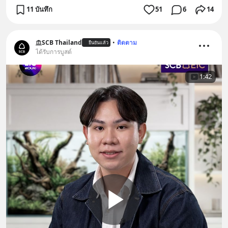
11 บันทึก
51
6
14
SCB Thailand
•
ติดตาม
ยืนยันแล้ว
ได้รับการบูสต์
1:42