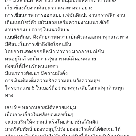
6 = มีหลายมิติ หลายแง่ หลายมุมมองหลายทาง โดยจะ
เกี่ยวข้องกับงานศิลปะ ทุกแนวทางทุกอย่าง 
การเขียนภาพ การออกแบบ แฟชั่นศิลปะ งานกราฟฟิก งาน
เดินแบบโชว์ตัว เสริมสวย เสริมความงามแนวเซ๊กซี่
งานออกแบบต่างๆในแนวศิลปะ  
แบบดึงทักษะ ดึงศักยภาพความเป็นตัวตนออกมาทุกแนวทาง 
มีศิลปะในการเข้าถึงจิตใจคนอื่น 
โดยการแสดงออกสีหน้า ท่าทาง มากอารมณ์ขัน 
คนอยู่ใกล้ จะมีความสุขอารมณ์ดี ผ่อนคลาย 
ส่งผลให้มีคนรักคนเมตตา 
มีแนวทางพัฒนา มีความมั่งคั่ง 
การเงินเติมเต็มความรักความสมหวังความสุข 
ใครขาดเลข 6 ในเบอร์ถือว่าขาดทุน เสียโอกาสทุกด้านทุก
ทาง
เลข 9 = หลากหลายมิติหลายแง่มุม 
เมื่อเกาะเกี่ยวในพลังของเลขนั้นๆ 
จะส่งเสริมให้ความสำเร็จโดยง่าย เซ้นส์สัมผัส 
มากวิสัยทัศน์ มองทะลุปุโปร่ง มองอะไรเห็นได้ชัดเจน ได้