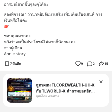
อารมณ์ยากขึ้นๆลงๆได้ค่ะ
ลองพิจารณา ว่าน่าหยิบจับมาเสริม เพิ่มเติมเรื่องเสน่ห์ การ
เงินหรือไม่ค่ะ
1
ขอบคุณมากค่ะ
หวังว่าจะเป็นประโยชน์ไม่มากก็น้อยนะคะ
จากผู้เขียน
Annie story
7 บันทึก
9
2
15
สูตรผสม TLCOREWEALTH-UH-X
กับ TLWORLD-X คำถามยอดฮิตที่
บูสต์โดย WealthX
คนใช้ WealthX ถามเข้ามา