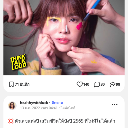
71 บันทึก
140
30
98
healthywithluck
•
ติดตาม
13 ม.ค. 2022 เวลา 04:41 • ไลฟ์สไตล์
💢 ตัวเลขแห่งปี เสริมชีวิตให้ปังปี 2565 ที่ไม่มีไม่ได้แล้ว