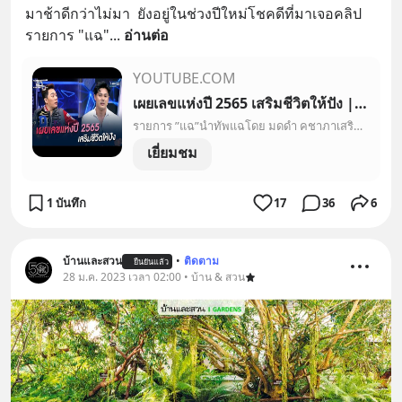
มาช้าดีกว่าไม่มา  ยังอยู่ในช่วงปีใหม่โชคดีที่มาเจอคลิป
รายการ "แฉ"
... 
อ่านต่อ
YOUTUBE.COM
เผยเลขแห่งปี 2565 เสริมชีวิตให้ปัง | HIGHLIGHT | แฉ 24 ธ.ค. 64 | GMM25
รายการ ”แฉ”นำทัพแฉโดย มดดำ คชาภาเสริมทัพด้วยทีมพิธีกรฝีปากกล้า เอมี่ มรกต / ดีเจดาด้า / ดีเจบุ๊คโกะ / น็อต วรฤทธิ์ และ ดีเจเชาเชาLIVE จันทร์ - ศุกร์ เวลา 21....
เยี่ยมชม
1 บันทึก
17
36
6
บ้านและสวน
•
ติดตาม
ยืนยันแล้ว
28 ม.ค. 2023 เวลา 02:00 • บ้าน & สวน