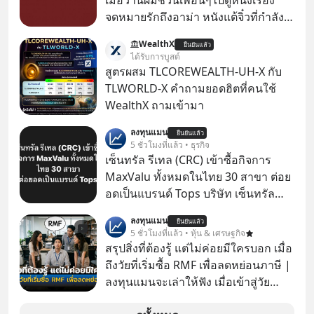
เมื่อวานผมชวนเพื่อนๆไปดูหนังเรื่อง
จดหมายรักถึงอาม่า หนังแต้จิ๋วที่กำลัง
โด่งดังทั่วโลกอยู่ในตอนนี้ เหตุเกิดจาก
WealthX
ยืนยันแล้ว
ป๊าผมเห็นโปสเตอร์หนังเรื่องนี้หลาย
ได้รับการบูสต์
เดือนก่อนและอยากดูมาก ด้วยเพราะว่า
สูตรผสม TLCOREWEALTH-UH-X กับ
อากงก็มาจากเมืองจีน ป๊าก็พูดแต้จิ๋วได้
TLWORLD-X คำถามยอดฮิตที่คนใช้
มีเรื่องราวมีความผูกพันที่ได้ยินตั้งแต่
WealthX ถามเข้ามา
เด็ก
ลงทุนแมน
ยืนยันแล้ว
5 ชั่วโมงที่แล้ว • ธุรกิจ
เซ็นทรัล รีเทล (CRC) เข้าซื้อกิจการ
MaxValu ทั้งหมดในไทย 30 สาขา ต่อย
อดเป็นแบรนด์ Tops บริษัท เซ็นทรัล
รีเทล คอร์ปอเรชั่น จำกัด (มหาชน) หรือ
ลงทุนแมน
ยืนยันแล้ว
CRC แจ้งตลาดหลักทรัพย์ฯ ว่า บริษัท
5 ชั่วโมงที่แล้ว • หุ้น & เศรษฐกิจ
เซ็นทรัล ฟู้ด รีเทล จำกัด (CFR) ซึ่งเป็น
สรุปสิ่งที่ต้องรู้ แต่ไม่ค่อยมีใครบอก เมื่อ
บริษัทย่อยที่ CRC ถือหุ้นทั้งทางตรงและ
ถึงวัยที่เริ่มซื้อ RMF เพื่อลดหย่อนภาษี |
ทางอ้อม 100%
ลงทุนแมนจะเล่าให้ฟัง เมื่อเข้าสู่วัย
ทำงานและเริ่มมีรายได้ถึงเกณฑ์เสีย