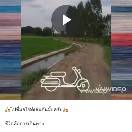
🛵ไปขี่มอไซด์เล่นกันมั้ยครับ🛵
ชีวิตคือการเดินทาง