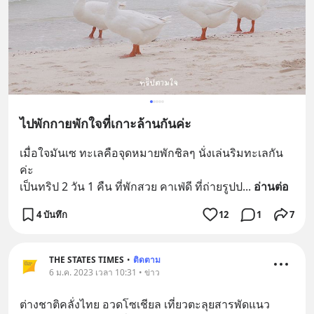
ไปพักกายพักใจที่เกาะล้านกันค่ะ
เมื่อใจมันเซ ทะเลคือจุดหมายพักชิลๆ นั่งเล่นริมทะเลกัน
ค่ะ
เป็นทริป 2 วัน 1 คืน ที่พักสวย คาเฟ่ดี ที่ถ่ายรูปป
... 
อ่านต่อ
4 บันทึก
12
1
7
THE STATES TIMES
•
ติดตาม
6 ม.ค. 2023 เวลา 10:31 • ข่าว
ต่างชาติคลั่งไทย อวดโซเชียล เที่ยวตะลุยสารพัดแนว 