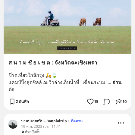
ส น า ม ชั ย เ ข ต : จังหวัด​ฉะเชิงเทรา​
ขี่รถเที่ยวใกล้กรุง 🛵🍃
แคมป์​ปิ้งสุดชิลล์ ณ วิวอ่างเก็บน้ำ​ที่ "เขื่อนระบม"
... 
อ่าน
ต่อ
2 บันทึก
15
10
บานปลายทริป - Banplaitrip
•
ติดตาม
19 พ.ค. 2023 เวลา 11:41
ห้วยกุ๊บกั๊บ