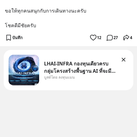
ขอให้ทุกคนสนุกกับการเดินทางนะครับ
โชคดีมีชัยครับ
บันทึก
12
27
4
LHAI-INFRA กองทุนเดียวครบ
กลุ่มโครงสร้างพื้นฐาน AI ที่จะมี
บูสต์โดย ลงทุนแมน
งบลงทุนครั้งใหญ่ในประวัติศาสตร์
ที่เรียกว่า AI Supercycle หุ้นกลุ่ม
นี้ปรับตัวลงมากใน 1 เดือนที่ผ่าน
มา แต่ความจริงคือทั่วโลกยังเดิน
หน้าลงทุน AI