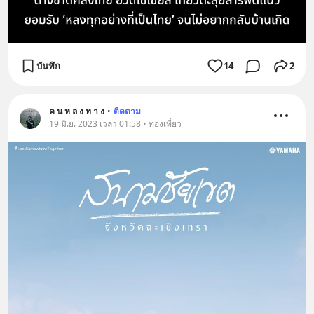
บันทึก
14
2
ค น ห ล ง ท า ง
•
ติดตาม
19 มิ.ย. 2023 เวลา 01:58 • ท่องเที่ยว