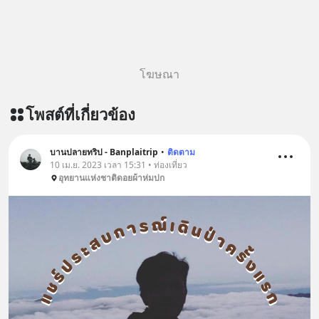
story-ep828-what-happened-to-
gemini/ ติดตามสาระดี ๆ อัพเดททุกวัน
ผ่าน Line OA ด.ดล Blog คลิกเลย -->
https://lin.ee/aMEkyNA
โฆษณา
=========================
สนับสนุนโดย Inspire English
โพสต์ที่เกี่ยวข้อง
========================= 📍กด
รับสิทธิ์ทดลองเรียนฟรี! กับ Inspire
English ที่นี่ : inspire-
บานปลายทริป - Banplaitrip
•
ติดตาม
10 เม.ย. 2023 เวลา 15:31 • ท่องเที่ยว
english.in.th/event/inspire-english-
อุทยานแห่งชาติดอยผ้าห่มปก
x-ด-ดล-blog-mrtharadhol-แคมเปญ
พิเศษ/ ติดต่อสอบถามคอร์สเรียนเพิ่ม
เติม Line : https://lin.ee/uaQvU5C
#เรียนรู้ผ่านการใช้จริง #มากกว่าการ
เรียนภาษา #InspireEnglish