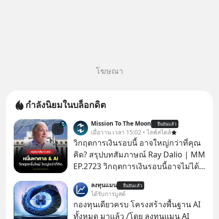
โฆษณา
กำลังนิยมในบล็อกดิต
Mission To The Moon
ยืนยันแล้ว
เมื่อวาน เวลา 15:02 • ไลฟ์สไตล์
วิกฤตการเงินรอบนี้ อาจใหญ่กว่าที่คุณ
คิด? สรุปบทสัมภาษณ์ Ray Dalio | MM
EP.2723 วิกฤตการเงินรอบนี้อาจไม่ได้
เหมือนทุกครั้งที่เราเคยเจอ เมื่อ Ray
ลงทุนแมน
ยืนยันแล้ว
Dalio ชายผู้เคยทำนายวิกฤตเศรษฐกิจ
ได้รับการบูสต์
มาแล้วหลายต่อหลายครั้ง ออกมาส่ง
กองทุนเดียวครบ โครงสร้างพื้นฐาน AI
สัญญาณเตือนระเบิดเวลาลูกใหม่ที่
ทั้งหมด มาแล้ว /โดย ลงทุนแมน AI