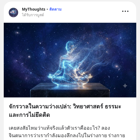
MyThoughts
•
ติดตาม
ได้รับการบูสต์
จักรวาลในความว่างเปล่า: วิทยาศาสตร์ ธรรมะ
และการไม่ยึดติด
เคยสงสัยไหมว่าแท้จริงแล้วตัวเราคืออะไร? ลอง
จินตนาการว่าเรากำลังมองลึกลงไปในร่างกาย ร่างกาย