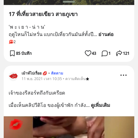
17 ที่เที่ยวสายเขียว สายภูเขา
'พ ะ เ ย า - น่ า น' 
ฤดูไหนก็ไม่หวั่น แบกเป้เที่ยวกันมันส์ทั้งปี
... 
อ่านต่อ
2
85 บันทึก
43
1
121
เม้าท์ไปเรื่อย 💋
•
ติดตาม
11 พ.ย. 2021 เวลา 10:35 • ความคิดเห็น
เจ้าของรีสอร์ทถึงกับเครียด
เมื่อเห็นคลิปวีดิโอ ของผู้เข้าพัก กำลัง
... 
ดูเพิ่มเติม