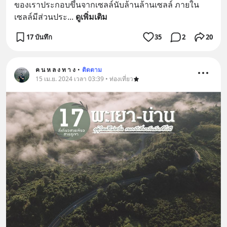
ของเราประกอบขึ้นจากเซลล์นับล้านล้านเซลล์ ภายใน
เซลล์มีส่วนประ
... 
ดูเพิ่มเติม
17 บันทึก
35
2
20
ค น ห ล ง ท า ง
•
ติดตาม
15 เม.ย. 2024 เวลา 03:39 • ท่องเที่ยว