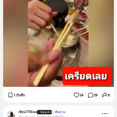
1 บันทึก
24
29
8
เขียนไว้ให้เธอ
•
ติดตาม
ยืนยันแล้ว
21 ก.พ. เวลา 11:46 • ความคิดเห็น