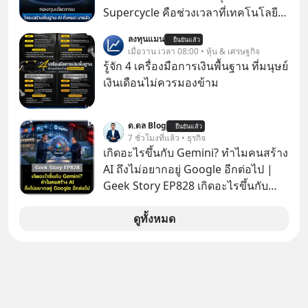
กำลังก่อตัวขึ้น จาก "ระเบิดหนี้สิน
Supercycle คือช่วงเวลาที่เทคโนโลยี
มหาศาล" ผสานเข้ากับ "ฟองสบู่กระแส
ปัญญาประดิษฐ์ จะกลายเป็นตัวขับ
ลงทุนแมน
AI" ที่ผู้คนกำลังแห่ไล่ราคาอย่างบ้าคลั่ง
ยืนยันแล้ว
เคลื่อนหลัก ของการเติบโตทาง
เมื่อวาน เวลา 08:00 • หุ้น & เศรษฐกิจ
บทเรียนจากประวัติศาสตร์ 500 ปี บอก
เศรษฐกิจ และวิถีชีวิตของผู้คนอย่าง
รู้จัก 4 เครื่องมือการเงินพื้นฐาน ที่มนุษย์
อะไรเรา? ระเบียบโลกกำลังจะเปลี่ยน
ยาวนานต่อจากนี้
เงินเดือนไม่ควรมองข้าม
มือไปในทิศทางไหน? และเราควรรับมือ
อย่างไรก่อนที่ทุกอย่างจะสายเกินไป?
ร่วมเจาะลึกบทวิเคราะห์และข้อคิดการ
ด.ดล Blog
ยืนยันแล้ว
7 ชั่วโมงที่แล้ว • ธุรกิจ
เงินฉบับ Dalio กันได้ใน EP. นี้
เกิดอะไรขึ้นกับ Gemini? ทำไมคนสร้าง
#RayDalio #สรุปบทเรียน #การเงินการ
AI ถึงไม่อยากอยู่ Google อีกต่อไป |
ลงทุน #MissionToTheMoon
Geek Story EP828 เกิดอะไรขึ้นกับ
#MissionToTheMoonPodcast
บริษัทที่ผูกขาดความฉลาดของโลก
อินเทอร์เน็ตมาตลอด? ย้อนไปแค่ 5
ดูทั้งหมด
เดือนก่อน Gemini เคยสอบได้ที่ 1 ของ
วงการ AI แต่วันนี้ Google กลับร่วงดิ่ง
ไปอยู่อันดับ 11 ปล่อยให้ OpenAI และ
Anthropic แซงหน้า โมเดลอาวุธหนักที่
สัญญาไว้ก็เลื่อนแล้วเลื่อนอีก ซ้ำร้ายทีม