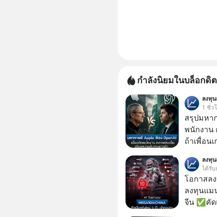
กำลังนิยมในบล็อกดิต
ลงทุ
1 ชั่ว
สรุปมหาก
พนักงาน 
ถ้าเพื่อน
ช่วยหาไฟล
ลงทุ
เดียวกัน
ได้รับ
โอกาสลงทุ
ลงทุนแมน
จีน ✅คัดเ
เจ้าของผู