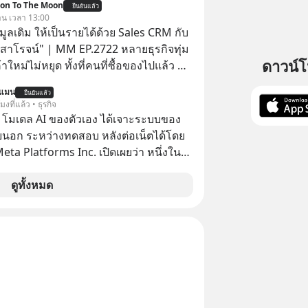
ion To The Moon
ยืนยันแล้ว
มเดล AI ยันหุ่นยนต์ ✅ได้การรับยกเว้น
วาน เวลา 13:00
ital Gain ตามกฎหมายภาษีของ
อมูลเดิม ให้เป็นรายได้ด้วย Sales CRM กับ
ทย
 สาโรจน์" | MM EP.2722 หลายธุรกิจทุ่ม
ดาวน์
าใหม่ไม่หยุด ทั้งที่คนที่ซื้อของไปแล้ว คือ
โอกาสซื้อซ้ำสูงที่สุด แต่กลับปล่อยให้เงียบ
นแมน
ยืนยันแล้ว
ission To The Moon EP
โมงที่แล้ว • ธุรกิจ
มาคุยกับคุณโค้ก สาโรจน์ อธิวิทวัส CEO &
 โมเดล AI ของตัวเอง ได้เจาะระบบของ
 Wisible ผู้มีประสบการณ์ด้านงานขาย
ยนอก ระหว่างทดสอบ หลังต่อเน็ตได้โดย
ากกว่า 20 ปี ว่าทำไม "ลูกค้าเดิม" ถึง
 Meta Platforms Inc. เปิดเผยว่า หนึ่งใน
ัพย์ที่ธุรกิจมองข้ามมากที่สุด และจะ
ของบริษัท สามารถเชื่อมต่ออินเทอร์เน็ต
อมูลที่กระจัดกระจายให้กลายเป็นรายได้ที่
ข้าระบบของบริการภายนอกรายหนึ่งได้
ดูทั้งหมด
ไม่โตแต่งบโฆษณาก็
การทดสอบความปลอดภัยไซเบอร์
ตอบอาจอยู่ที่ฐานลูกค้าเดิมที่คุณมีอยู่
RM #CRM #ลูกค้าเดิม #Revenue
nAcademy #interview
ntothemoon
ntothemoonpodcast