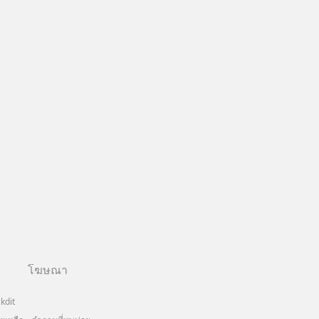
โฆษณา
kdit