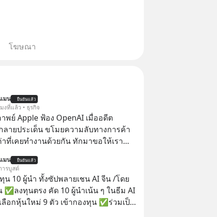
โฆษณา
นแมน
ยืนยันแล้ว
โมงที่แล้ว • ธุรกิจ
าพย์ Apple ฟ้อง OpenAI เมื่ออดีต
กลายประเด็น ขโมยความลับทางการค้า
เก่าที่เคยทำงานด้วยกัน ทักมาขอให้เรา
์งานเก่าที่เขาเคยทำไว้ ตอนยังอยู่บริษัท
นแมน
ยืนยันแล้ว
การบูสต์
น 10 ผู้นำ ทั้งซัปพลายเชน AI จีน /โดย
 ✅ลงทุนตรง คัด 10 ผู้นำเน้น ๆ ในธีม AI
ลือกหุ้นใหม่ 9 ตัว เข้ากองทุน ✅ร่วมเป็น
้นำ AI จีน ตั้งแต่โรงงานผลิตชิป หน่วย