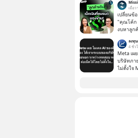
Miss
ความจำ โ
เมื่อ
ภาษี Cap
เปลี่ยนข้
ประเทศไ
"คุณโค้ก
งบหาลูกค้
กลุ่มที่มี
ลงทุ
หายไปโดยไม่รู้ตัว ใน M
4 ชั่ว
นี้ เราจะ
Meta เผย
Founder,
บริษัทภา
และ CRM ม
ไม่ตั้งใจ
เป็นสินทร
โมเดล AI 
เปลี่ยนข้
และเจาะเ
ต่อเนื่องได้ยังไง ถ้ายอดขาย
ระหว่าง
พอแล้ว คำ
#SalesC
#Missio
#missio
#missio