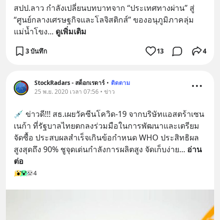
สปป.ลาว กำลังเปลี่ยนบทบาทจาก “ประเทศทางผ่าน” สู่ 
“ศูนย์กลางเศรษฐกิจและโลจิสติกส์” ของอนุภูมิภาคลุ่ม
แม่น้ำโขง
... 
ดูเพิ่มเติม
3 บันทึก
13
4
StockRadars - สต็อกเรดาร์
•
ติดตาม
25 พ.ย. 2020 เวลา 07:56 • ข่าว
💉 ข่าวดี!!! สธ.เผยวัคซีนโควิด-19 จากบริษัทแอสตร้าเซน
เนก้า ที่รัฐบาลไทยตกลงร่วมมือในการพัฒนาและเตรียม
จัดซื้อ ประสบผลสำเร็จเกินข้อกำหนด WHO ประสิทธิผล
สูงสุดถึง 90% ชูจุดเด่นกำลังการผลิตสูง จัดเก็บง่าย
... 
อ่าน
ต่อ
4