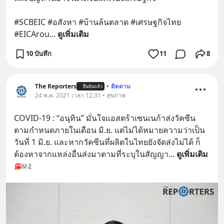
#SCBEIC #อสังหา #บ้านล้นตลาด #เศรษฐกิจไทย 
#EICArou
... 
ดูเพิ่มเติม
10 บันทึก
11
8
The Reporters
•
ติดตาม
ยืนยันแล้ว
24 พ.ค. 2021 เวลา 12:31 • สุขภาพ
COVID-19 : “อนุทิน” มั่นใจแอสตร้าเซนเนก้าส่งวัคซีน
ตามกำหนดภายในเดือน มิ.ย. แต่ไม่ได้หมายความว่าเป็น
วันที่ 1 มิ.ย. และหากวัคซีนที่ผลิตในไทยยังจัดส่งไม่ได้ ก็
ต้องหาจากแหล่งอื่นส่งมาตามที่ระบุในสัญญา
... 
ดูเพิ่มเติม
2