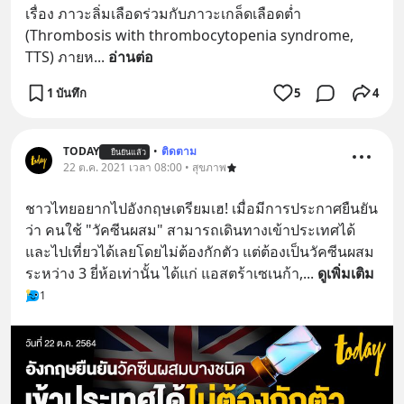
เรื่อง ภาวะลิ่มเลือดร่วมกับภาวะเกล็ดเลือดต่ำ 
(Thrombosis with thrombocytopenia syndrome, 
TTS) ภายห
... 
อ่านต่อ
1 บันทึก
5
4
TODAY
•
ติดตาม
ยืนยันแล้ว
22 ต.ค. 2021 เวลา 08:00 • สุขภาพ
ชาวไทยอยากไปอังกฤษเตรียมเฮ! เมื่อมีการประกาศยืนยัน
ว่า คนใช้ "วัคซีนผสม" สามารถเดินทางเข้าประเทศได้ 
และไปเที่ยวได้เลยโดยไม่ต้องกักตัว แต่ต้องเป็นวัคซีนผสม
ระหว่าง 3 ยี่ห้อเท่านั้น ได้แก่ แอสตร้าเซเนก้า,
... 
ดูเพิ่มเติม
1