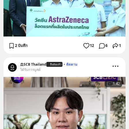
2 บันทึก
12
6
1
SCB Thailand
•
ติดตาม
ยืนยันแล้ว
ได้รับการบูสต์
1:42