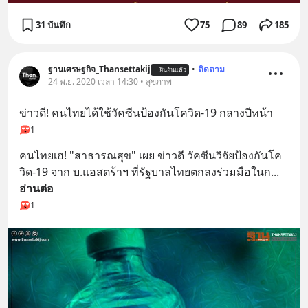
31 บันทึก
75
89
185
ฐานเศรษฐกิจ_Thansettakij
•
ติดตาม
ยืนยันแล้ว
24 พ.ย. 2020 เวลา 14:30 • สุขภาพ
ข่าวดี! คนไทยได้ใช้วัคซีนป้องกันโควิด-19 กลางปีหน้า
1
คนไทยเฮ! "สาธารณสุข" เผย ข่าวดี วัคซีนวิจัยป้องกันโค
วิด-19 จาก บ.แอสตร้าฯ ที่รัฐบาลไทยตกลงร่วมมือในก
... 
อ่านต่อ
1