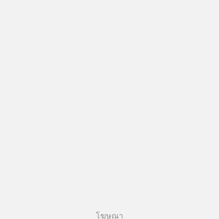
โฆษณา