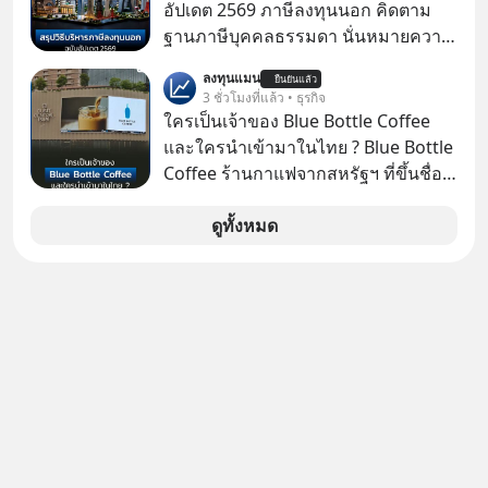
คืน” #ป้าเก๋าเล่ากลโกง #แก้เกมกลโกง
อัปเดต 2569 ภาษีลงทุนนอก คิดตาม
#อยู่อย่างยั่งยืน #Cybersecurity #เตือน
ฐานภาษีบุคคลธรรมดา นั่นหมายความ
ภัยออนไลน์
ว่าถ้าเรามีกำไร 100,000 บาท
ลงทุนแมน
ยืนยันแล้ว
3 ชั่วโมงที่แล้ว • ธุรกิจ
ใครเป็นเจ้าของ Blue Bottle Coffee
และใครนำเข้ามาในไทย ? Blue Bottle
Coffee ร้านกาแฟจากสหรัฐฯ ที่ขึ้นชื่อ
เรื่องความพิถีพิถัน กำลังจะเปิดสาขา
แรกในประเทศไทย ที่ Central Park
ดูทั้งหมด