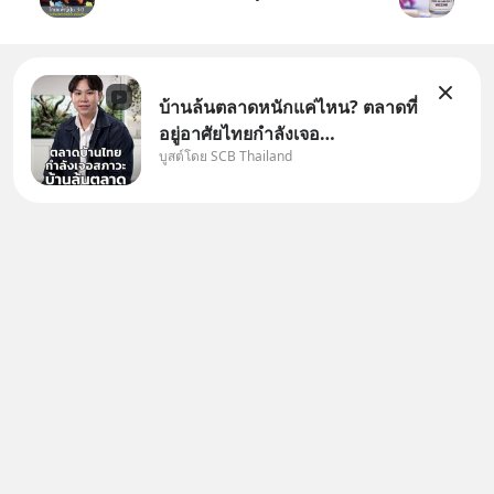
บ้านล้นตลาดหนักแค่ไหน? ตลาดที่
อยู่อาศัยไทยกำลังเจอ
บูสต์โดย SCB Thailand
Oversupply หนักกว่าที่คิด และ
ปัญหานี้อาจไม่ได้จบแค่เรื่อง
เศรษฐกิจ #SCBEIC #อสังหา
#บ้านล้นตลาด #เศรษฐกิจไทย
#EICAround #SCBThailand
สามารถดูคลิปท