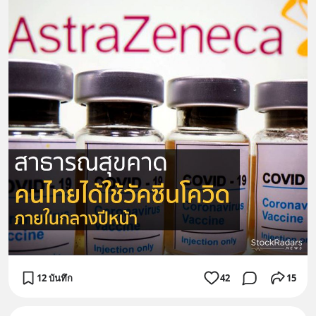
12 บันทึก
42
15