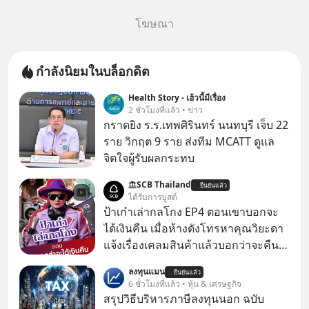
โฆษณา
กำลังนิยมในบล็อกดิต
Health Story - เฮ้วนี้มีเรื่อง
2 ชั่วโมงที่แล้ว • ข่าว
กราดยิง ร.ร.เทพศิรินทร์ นนทบุรี เจ็บ 22
ราย วิกฤต 9 ราย ส่งทีม MCATT ดูแล
จิตใจผู้รับผลกระทบ
SCB Thailand
ยืนยันแล้ว
ได้รับการบูสต์
ป้าเก๋าเล่ากลโกง EP4 ตอนเขาบอกจะ
ได้เงินคืน เมื่อห้างดังโทรหาคุณวิยะดา
แจ้งเรื่องเคลมสินค้าแล้วบอกว่าจะคืน
เงิน คุณวิยะดาจะได้เงินจริง หรือเป็น
ลงทุนแมน
ยืนยันแล้ว
เรื่องจ้อจี้ หาคำตอบได้ที่ “ป้าเก๋าเล่ากล
6 ชั่วโมงที่แล้ว • หุ้น & เศรษฐกิจ
โกง” EP4 ตอน “เขาบอกว่าจะได้เงิน
สรุปวิธีบริหารภาษีลงทุนนอก ฉบับ