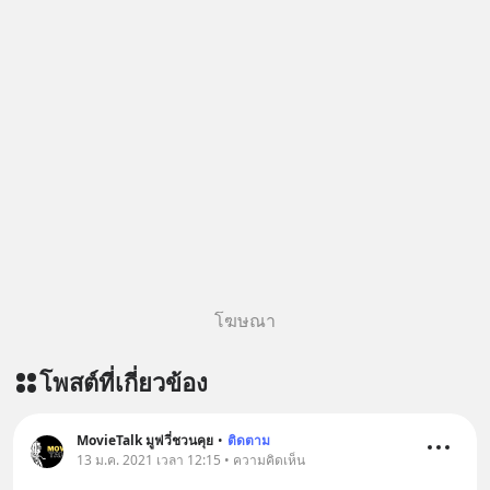
โฆษณา
โพสต์ที่เกี่ยวข้อง
MovieTalk มูฟวี่ชวนคุย
•
ติดตาม
13 ม.ค. 2021 เวลา 12:15 • ความคิดเห็น