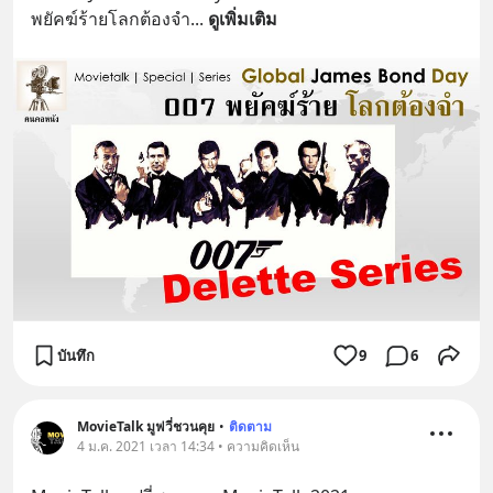
พยัคฆ์ร้ายโลกต้องจำ
... 
ดูเพิ่มเติม
บันทึก
9
6
MovieTalk มูฟวี่ชวนคุย
•
ติดตาม
4 ม.ค. 2021 เวลา 14:34 • ความคิดเห็น