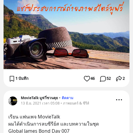
1 บันทึก
46
52
2
MovieTalk มูฟวี่ชวนคุย
•
ติดตาม
13 มิ.ย. 2021 เวลา 05:08 • ภาพยนตร์ & ซีรีส์
เรียน แฟนเพจ MovieTalk 
ผมได้ดำเนินการลบซีรีย์ส และบทความในชุด 
Global James Bond Day 007