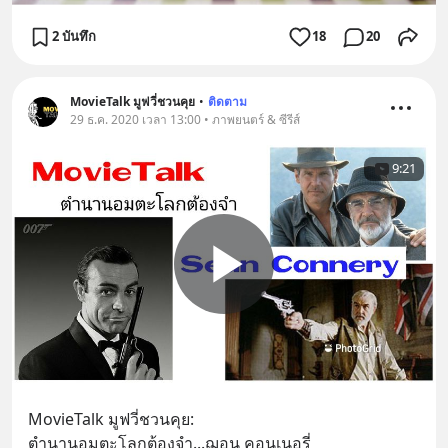
2 บันทึก
18
20
MovieTalk มูฟวี่ชวนคุย
•
ติดตาม
29 ธ.ค. 2020 เวลา 13:00 • ภาพยนตร์ & ซีรีส์
9:21
MovieTalk มูฟวี่ชวนคุย:
ตำนานอมตะโลกต้องจำ...ฌอน คอนเนอรี่