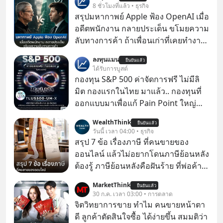
8 ชั่วโมงที่แล้ว • ธุรกิจ
สรุปมหากาพย์ Apple ฟ้อง OpenAI เมื่อ
อดีตพนักงาน กลายประเด็น ขโมยความ
ลับทางการค้า ถ้าเพื่อนเก่าที่เคยทำงาน
ด้วยกัน ทักมาขอให้เราช่วยหาไฟล์งาน
ลงทุนแมน
ยืนยันแล้ว
เก่าที่เขาเคยทำไว้ ตอนยังอยู่บริษัท
ได้รับการบูสต์
เดียวกัน
กองทุน S&P 500 ค่าจัดการฟรี ไม่มีลิ
มิต กองแรกในไทย มาแล้ว.. กองทุนที่
ออกแบบมาเพื่อแก้ Pain Point ใหญ่
ของนักลงทุนไทยพร้อมกัน 3 เรื่อง
WealthThink
ยืนยันแล้ว
วันนี้ เวลา 04:00 • ธุรกิจ
สรุป 7 ข้อ เรื่องภาษี ที่คนขายของ
ออนไลน์ แล้วไม่อยากโดนภาษีย้อนหลัง
ต้องรู้ ภาษีย้อนหลังคือฝันร้าย ที่พ่อค้า
แม่ค้าคนไหนก็คงไม่อยากพบเจอ
MarketThink
ยืนยันแล้ว
30 ก.ค. เวลา 03:00 • การตลาด
จิตวิทยาการขาย ทำไม คนขายหน้าตา
ดี ลูกค้าตัดสินใจซื้อ ได้ง่ายขึ้น สมมติว่า