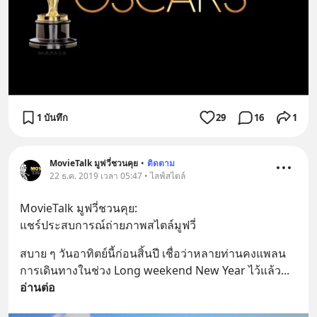
1 บันทึก
29
16
1
MovieTalk มูฟวี่ชวนคุย
•
ติดตาม
22 ธ.ค. 2019 เวลา 05:47 • ไลฟ์สไตล์
MovieTalk มูฟวี่ชวนคุย:
แชร์ประสบการณ์ถ่ายภาพสไตล์มูฟวี่
สบาย ๆ วันอาทิตย์นี้ก่อนสิ้นปี เชื่อว่าหลายท่านคงแพลน
การเดินทางในช่วง Long weekend New Year ไว้แล้ว
... 
อ่านต่อ