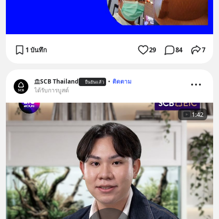
1 บันทึก
29
84
7
SCB Thailand
•
ติดตาม
ยืนยันแล้ว
ได้รับการบูสต์
1:42