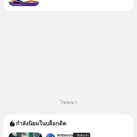
ทางผ่าน” สู่ “ศูนย์กลางเศรษฐกิจ
และโลจิสติกส์” ของอนุภูมิภาคลุ่ม
แม่น้ำโขง
โฆษณา
กำลังนิยมในบล็อกดิต
ลงทุนแมน
ยืนยันแล้ว