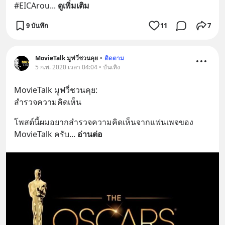
#EICArou
... 
ดูเพิ่มเติม
9 บันทึก
11
7
MovieTalk มูฟวี่ชวนคุย
•
ติดตาม
5 ก.พ. 2020 เวลา 04:04 • บันเทิง
MovieTalk มูฟวี่ชวนคุย:
สำรวจความคิดเห็น
โพสต์นี้ผมอยากสำรวจความคิดเห็นจากแฟนเพจของ 
MovieTalk ครับ
... 
อ่านต่อ