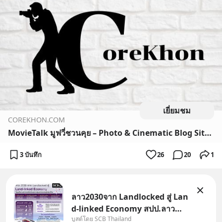
เยี่ยมชม
COREKHON.COM
MovieTalk มูฟวี่ชวนคุย – Photo & Cinematic Blog Site for People
3 บันทึก
26
20
1
ลาว2030จาก Landlocked สู่ Lan
d-linked Economy สปป.ลาว
บูสต์โดย SCB Thailand
กำลังเปลี่ยนบทบาทจาก “ประเทศ