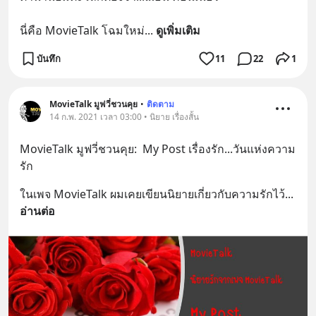
นี่คือ MovieTalk โฉมใหม่
... 
ดูเพิ่มเติม
บันทึก
11
22
1
MovieTalk มูฟวี่ชวนคุย
•
ติดตาม
14 ก.พ. 2021 เวลา 03:00 • นิยาย เรื่องสั้น
MovieTalk มูฟวี่ชวนคุย:  My Post เรื่องรัก...วันแห่งความ
รัก
ในเพจ MovieTalk ผมเคยเขียนนิยายเกี่ยวกับความรักไว้
... 
อ่านต่อ