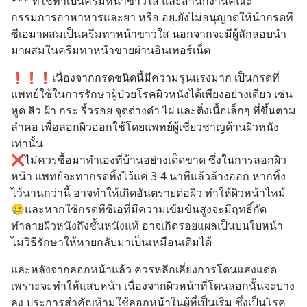
*** ที่ใช้ทำเป็นครีมหน้าขาวใส และสำนักงานคณะ
กรรมการอาหาหารและยา หรือ อย.ยังไม่อนุญาตให้นำกรดที
ซีเอมาผสมเป็นครีมทาหน้าขาวใส นอกจากจะมีผู้ลักลอบนำ
มาผสมในครีมทาหน้าขายผ่านอินเทอร์เน็ต
❗️❗️❗️เนื่องจากกรดชนิดนี้มีความรุนแรงมาก เป็นกรดที่
แพทย์ใช้ในการรักษาผู้ป่วยโรคผิวหนังได้เพียงอย่างเดียว เช่น 
หูด สิว ฝ้า กระ ริ้วรอย จุดด่างดำ ไฝ และติ่งเนื้อเล็กๆ ที่ขึ้นตาม
ลำคอ เพื่อลอกผิวออกใช้โดยแพทย์ผู้เชี่ยวชาญด้านผิวหนัง
เท่านั้น 
❌ไม่ควรซื้อมาทำเองที่บ้านอย่างเด็ดขาด ซึ่งในการลอกผิว
หน้า แพทย์จะทากรดทิ้งไว้แค่ 3-4 นาทีแล้วล้างออก หากทิ้ง
ไว้นานกว่านี้ อาจทำให้เกิดอันตรายต่อผิว ทำให้ผิวหน้าไหม้ 
🥲และหากใช้กรดทีซีเอที่มีความเข้มข้นสูงจะมีฤทธิ์กัด
ทำลายผิวหนังถึงชั้นหนังแท้ อาจเกิดรอยแผลเป็นบนใบหน้า 
ไม่วิธีรักษาให้หายกลับมาเป็นเหมือนเดิมได้
และหลังจากลอกหน้าแล้ว ควรหลีกเลี่ยงการโดนแสงแดด 
เพราะจะทำให้แสบหน้า เนื่องจากผิวหน้าที่โดนลอกนั้นจะบาง
ลง ประการสำคัญห้ามใช้ลอกหน้าในผู้ที่เป็นเริม ซึ่งเป็นโรค