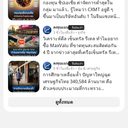
กองทุน ชิปเอเชีย ค่าจัดการต่ำสุดใน
กลุ่ม มาแล้ว.. รู้ไหมว่า CXMT อยู่ดี ๆ
ขึ้นมาเป็นบริษัทอันดับ 1 ในจีนแซงหน้า
Tencent ขณะเดียวกัน TSMC เป็น
ลงทุนแมน
ยืนยันแล้ว
บริษัทอันดับ 1 ในไต้หวันมานานแล้ว
3 ชั่วโมงที่แล้ว • ธุรกิจ
วิเคราะห์ดีล เซ็นทรัล รีเทล ทำไมอยาก
ซื้อ MaxValu ที่ขาดทุนสะสมติดต่อกัน
4 ปี จากข่าวล่าสุดที่เครือเซ็นทรัล รีเทล
หรือ CRC เจ้าของ Tops ประกาศซื้อซู
ลงทุนแมน
ยืนยันแล้ว
เปอร์มาร์เก็ต MaxValu ในประเทศไทย
9 ชั่วโมงที่แล้ว • หุ้น & เศรษฐกิจ
ที่มีอยู่ทั้งหมด 30 สาขา และจะเปลี่ยน
การศึกษาเหลื่อมล้ำ ปัญหาใหญ่ฉุด
MaxValu เป็นแบรนด์ Tops ทั้งหมด
เศรษฐกิจไทย 340,584 ล้านบาท คือ
ตัวเลขงบประมาณที่กระทรวง
ศึกษาธิการ ได้รับจัดสรรในงบประมาณ
รายจ่ายประจำปี 2568 ซึ่งมากที่สุดเป็น
ดูทั้งหมด
อันดับ 2 รองจากกระทรวงการคลัง