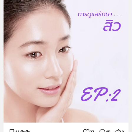
11 บันทึก
37
45
9