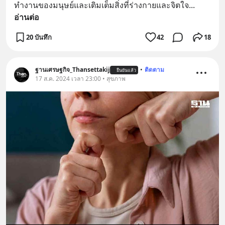
ทำงานของมนุษย์และเติมเต็มสิ่งที่ร่างกายและจิตใจ
... 
อ่านต่อ
20 บันทึก
42
18
ฐานเศรษฐกิจ_Thansettakij
•
ติดตาม
ยืนยันแล้ว
17 ส.ค. 2024 เวลา 23:00 • สุขภาพ