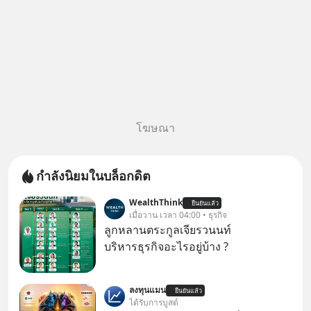
โฆษณา
กำลังนิยมในบล็อกดิต
WealthThink
ยืนยันแล้ว
เมื่อวาน เวลา 04:00 • ธุรกิจ
ลูกหลานตระกูลเจียรวนนท์
บริหารธุรกิจอะไรอยู่บ้าง ?
ลงทุนแมน
ยืนยันแล้ว
ได้รับการบูสต์