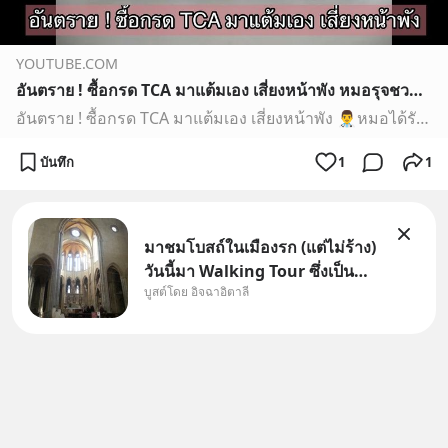
YOUTUBE.COM
อันตราย ! ซื้อกรด TCA มาแต้มเอง เสี่ยงหน้าพัง หมอรุจชวนคุย
อันตราย ! ซื้อกรด TCA มาแต้มเอง เสี่ยงหน้าพัง 👨‍⚕️หมอได้รับคำปรึกษาเกี่ยวกับการรักษาแผลเป็นและผลข้างเคียงอื่นๆที่เกิดจากการซื้อกรด TCA มาแต้มเองเป็นจำนวนค่อ...
บันทึก
1
1
มาชมโบสถ์ในเมืองรก (แต่ไม่ร้าง)
วันนี้มา Walking Tour ซึ่งเป็น
บูสต์โดย อิจฉาอิตาลี
กิจกรรมสุดแสนจะโปรดปรานของ
เรา เราจะได้เห็นเนเปิลแบบที่มัน
เป็นทั้งวัน