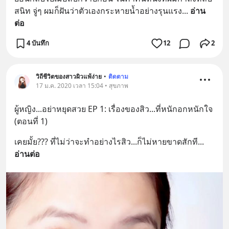
สนิท จู่ๆ ผมก็ฝันว่าตัวเองกระหายน้ำอย่างรุนแรง
... 
อ่าน
ต่อ
4 บันทึก
12
2
วิถีชีวิตของสาวผิวแพ้ง่าย
•
ติดตาม
17 ม.ค. 2020 เวลา 15:04 • สุขภาพ
ผู้หญิง...อย่าหยุดสวย EP 1: เรื่องของสิว...ที่หนักอกหนักใจ 
(ตอนที่ 1)
เคยมั้ย??? ที่ไม่ว่าจะทำอย่างไรสิว...ก็ไม่หายขาดสักที
... 
อ่านต่อ