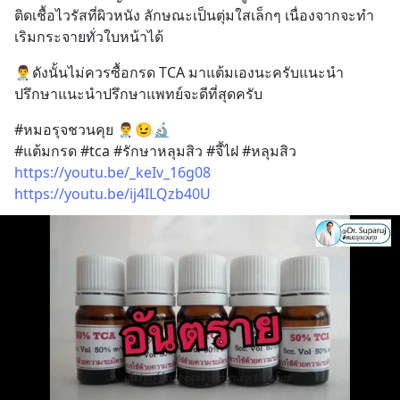
ติดเชื้อไวรัสที่ผิวหนัง ลักษณะเป็นตุ่มใสเล็กๆ เนื่องจากจะทำ
เริมกระจายทั่วใบหน้าได้
👨‍⚕️ดังนั้นไม่ควรซื้อกรด TCA มาแต้มเองนะครับแนะนำ
ปรึกษาแนะนำปรึกษาแพทย์จะดีที่สุดครับ
#หมอรุจชวนคุย 👨‍⚕️😉🔬
#แต้มกรด #tca #รักษาหลุมสิว #จี้ไฝ #หลุมสิว
https://youtu.be/_keIv_16g08
https://youtu.be/ij4ILQzb40U