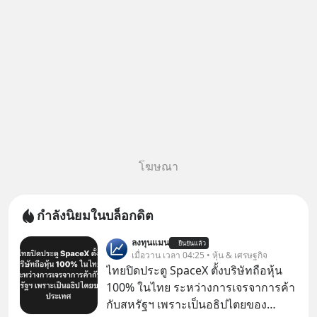
โฆษณา
กำลังนิยมในบล็อกดิต
ลงทุนแมน
ยืนยันแล้ว
เมื่อวาน เวลา 04:25 • หุ้น & เศรษฐกิจ
ไทยปิดประตู SpaceX ตั้งบริษัทถือหุ้น
100% ในไทย ระหว่างการเจรจาการค้า
กับสหรัฐฯ เพราะเป็นอธิปไตยของ