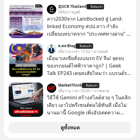
ประเทศ Bloomberg รายงาน ไทย
SCB Thailand
ยืนยันแล้ว
ประกาศจุดยืนชัดเจนว่า จะไม่อนุญาต
ได้รับการบูสต์
ให้บริษัทสหรัฐฯ ตั้งบริษัทโทรคมนาคม
ลาว2030จาก Landlocked สู่ Land-
ดาวเทียมที่ถือหุ้น 100% โดยชาวต่าง
linked Economy สปป.ลาว กำลัง
ชาติ ในระหว่างการเจรจาการค้ากับ
เปลี่ยนบทบาทจาก “ประเทศทางผ่าน” สู่
รัฐบาลสหรัฐ โดยให้เหตุผลว่าเป็น
“ศูนย์กลางเศรษฐกิจและโลจิสติกส์”
ด.ดล Blog
ประเด็นด้านอธิปไตยของประเทศ
ยืนยันแล้ว
ของอนุภูมิภาคลุ่มแม่น้ำโขง
เมื่อวาน เวลา 12:52 • ยานยนต์
เมื่อมาเลเซียสั่งแบนรถ EV จีน! จุดจบ
ของรถยนต์ไฟฟ้าราคาถูก? | Geek
Talk EP243 เคยสงสัยไหมว่า แบรนด์รถ
EV จากจีนที่กำลังบุกตีตลาดทั่วโลกจน
MarketThink
ยืนยันแล้ว
ราบคาบ จะถูกสกัดดาวรุ่งจนต้องเบรก
เมื่อวาน เวลา 03:00 • การตลาด
หัวทิ่มได้อย่างไร? นี่คือเรื่องจริงที่เพิ่ง
วิธีใช้ Gemini สร้างสไลด์สวย ๆ ในคลิก
เกิดขึ้นในมาเลเซีย เมื่อรัฐบาลประกาศ
เดียว เอาไปพรีเซนต์ต่อได้ทันที เมื่อไม่
งัด “กฎเหล็ก” สั่งบล็อกการนำเข้ารถ EV
นานมานี้ Google เพิ่งอัปเดตความ
ราคาถูกจากจีนแบบสายฟ้าแลบ ตั้ง
สามารถใหม่ให้กับ Google Slides ให้
กำแพงราคานำเข้าขั้นต่ำสูงถึง 1.7 ล้าน
สามารถใช้ Gemini ช่วยสร้างสไลด์นำ
ดูทั้งหมด
บาท! งานนี้ทำเอาค่ายยักษ์ใหญ่อย่าง
เสนอแบบสวย ๆ ได้ในคลิกเดียว ไม่ต้อง