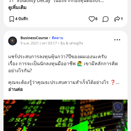
ว่า "Volatility Decay" เนื่องจากกองทุนต้องปร
... 
ดูเพิ่มเติม
4 บันทึก
6
1
BusinessCourse
•
ติดตาม
9 ม.ค. 2021 เวลา 03:17 • หุ้น & เศรษฐกิจ
แชร์ประสบการลงทุนหุ้นกว่า7ปีของผมเองนะครับ
เรื่อง การจะเป็นนักลงทุนมืออาชีพ 🙋‍♂️ เขามีหลักการคิด
อย่างไรกัน?
คุณจะต้องรู้ว่าคุณจะประสบความสำเร็จได้อย่างไร ❓
... 
อ่านต่อ