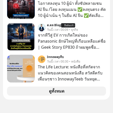
MUSIC ที่ตอนนี้มียอดรับชมกว่า 26
โอกาสลงทุน 10 ผู้นำ ทั้งซัปพลายเชน
ล้านครั้งแล้ว
AI จีน /โดย ลงทุนแมน ✅ลงทุนตรง คัด
10 ผู้นำเน้น ๆ ในธีม AI จีน ✅คัดเลือก
หุ้นใหม่ 9 ตัว เข้ากองทุน ✅ร่วมเป็น
ด.ดล Blog
ยืนยันแล้ว
เจ้าของผู้นำ AI จีน ตั้งแต่โรงงานผลิตชิป
วันนี้ เวลา 00:09 • ธุรกิจ
หน่วยความจำ โมเดล AI ยันหุ่นยนต์
จากทีวีสู่ EV การเกิดใหม่ของ
✅ได้การรับยกเว้นภาษี Capital Gain
Panasonic ยักษ์ใหญ่ที่เกือบเหลือแค่ชื่อ
ตามกฎหมายภาษีของประเทศไทย
| Geek Story EP830 ถ้าผมพูดชื่อ
Panasoni คุณนึกถึงอะไร? ทีวี, ตู้เย็น,
Innowayถีบ
ถ่านไฟฉาย? ถ้าคุณยังคิดแบบนั้น แสดง
วันนี้ เวลา 00:30 • หนังสือ
ว่าคุณกำลังพลาดเรื่องราวการ
The Life Lecture: หนังสือที่สกัดจาก
‘Rebranding’ ที่ดุเดือดที่สุดใน
แนวคิดของคนสอนหนังสือ สวัสดีครับ
ประวัติศาสตร์ญี่ปุ่น! รู้หรือไม่ว่า ในวันที่
เพื่อนๆชาว InnowayTeeb วันหยุด
พวกเขาขาดทุนย่อยยับเกือบ 3 แสนล้าน
สบายๆ วันนี้แอดเพิ่งจะอ่านหนังสือที่น่า
บาท Panasonic ตัดสินใจหักดิบ ทิ้ง
สนใจจบแล้วเกิดคำถามว่า
ดูทั้งหมด
ตลาดเครื่องใช้ไฟฟ้าที่สู้ B2C ไม่ไหว
แล้วหันไปเดิมพันครั้งใหญ่กับ Tesla
และ Software Solutions จนวันนี้พวก