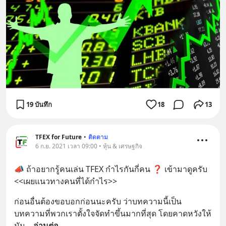
19 บันทึก
18
13
TFEX for Future
•
ติดตาม
6 ก.ย. 2021 เวลา 09:00 • หุ้น & เศรษฐกิจ
📣 ถ้าอยากรู้คนเล่น TFEX กำไรกันกี่คน ❓ เข้ามาดูครับ 
<<เผยแนวทางคนที่ได้กำไร>>
ก่อนอื่นต้องขอบอกก่อนนะครับ ว่าบทความนี้เป็น
บทความที่พวกเราตั้งใจจัดทำขึ้นมากที่สุด โดยคาดหวังให้
มัน
... 
อ่านต่อ