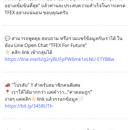
อย่างเข้มข้นที่สุด” แล้วท่านจะประสบความสำเร็จในการเทรด 
TFEX อย่างแน่นอน ขอบคุณครับ
💬 สามารถพูดคุย สอบถาม หรือร่วมแชร์ข้อมูลกับเราได้ ใน
ห้อง Line Open Chat “TFEX For Future”
👇🏻 คลิก link เข้ากลุ่มได้
https://line.me/ti/g2/yBUFpPW6mk1eLNU-ETYB8w
📣 "โปรลับ" ‼️ สำหรับสมาชิกคนพิเศษ
📍 เราให้ได้มากกว่า แค่คำว่า...”ค่าคอมถูก”
ง่ายๆ แค่คลิก👇🏻link แล้วกรอกข้อมูล📄
https://bit.ly/3458UTh