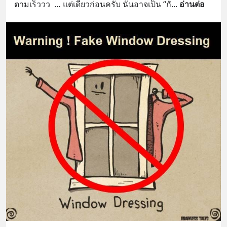
ตามเร็ววว  … แต่เดี๋ยวก่อนครับ นั่นอาจเป็น “กั
... 
อ่านต่อ