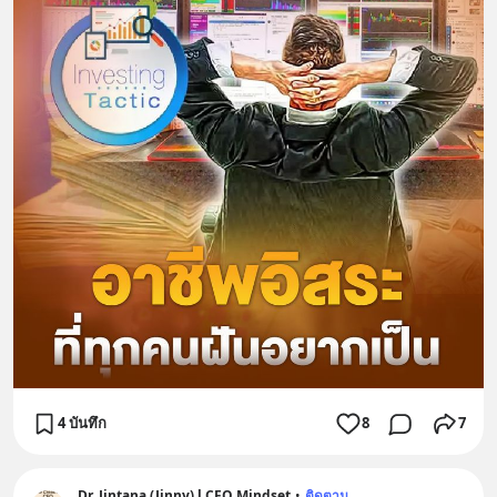
4 บันทึก
8
7
Dr. Jintana (Jinny) l CFO Mindset
•
ติดตาม