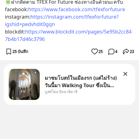
✳️ฝากติดตาม TFEX For Future ช่องทางอื่นด้วยนะครับ
facebook:
https://www.facebook.com/tfexforfuture
instagram:
https://instagram.com/tfexforfuture?
igshid=pedvhdit0gqn
blockdit:
https://www.blockdit.com/pages/5e95b2cc84
7b4b17d46c3796
25 บันทึก
25
4
23
มาชมโบสถ์ในเมืองรก (แต่ไม่ร้าง)
วันนี้มา Walking Tour ซึ่งเป็น
บูสต์โดย อิจฉาอิตาลี
กิจกรรมสุดแสนจะโปรดปรานของ
เรา เราจะได้เห็นเนเปิลแบบที่มัน
เป็นทั้งวัน