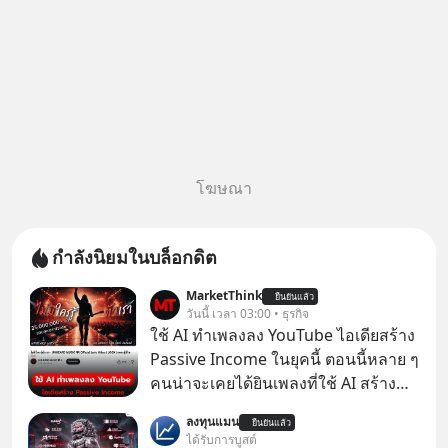
โฆษณา
กำลังนิยมในบล็อกดิต
MarketThink
ยืนยันแล้ว
วันนี้ เวลา 03:00 • ธุรกิจ
ใช้ AI ทำเพลงลง YouTube ไอเดียสร้าง
Passive Income ในยุคนี้ ตอนนี้หลาย ๆ
คนน่าจะเคยได้ยินเพลงที่ใช้ AI สร้าง
ผ่านหูกันมาบ้าง เช่น เพลง “ไม่มีใคร
ลงทุนแมน
ยืนยันแล้ว
รู้ตัวเรา” จากช่องชื่อว่า UNHEARD
ได้รับการบูสต์