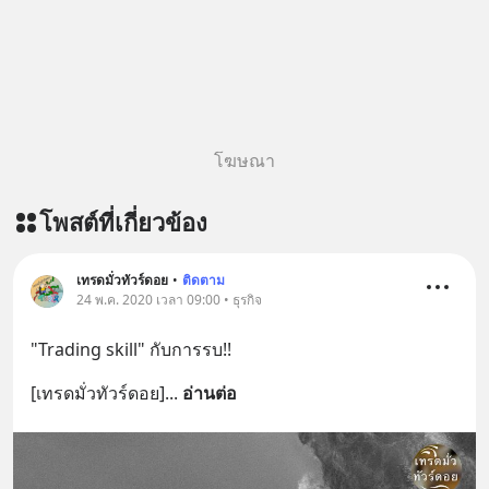
========================= 📣
สนับสนุนโดย 📣
=========================
เครียด หลับยาก ผมอยากแนะนำ
ผลิตภัณฑ์เสริมอาหาร Diip CBD ช่วย
บรรเทาความเครียด ลดความวิตกกังวล
โฆษณา
เพิ่มการผ่อนคลาย ซึ่งช่วยให้การนอน
หลับมีประสิทธิภาพมากยิ่งขึ้น 📍 สนใจ
โพสต์ที่เกี่ยวข้อง
สั่งซื้อสินค้า Diip CBD 💬 LINE :
@diipgeek 🔗 หรือกดลิงก์
https://lin.ee/U91Fzyz
เทรดมั่วทัวร์ดอย
•
ติดตาม
24 พ.ค. 2020 เวลา 09:00 • ธุรกิจ
"Trading skill" กับการรบ!!
[เทรดมั่วทัวร์ดอย]
... 
อ่านต่อ