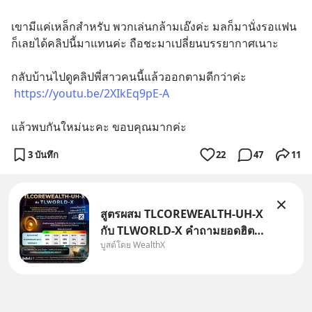
เขามีแค่เหล็กสำหรับ พวกเล่นกล้ามเอ๊งค่ะ มลก็มานั่งรอแฟน
ก็เลยได้คลิปนี้มาแทนค่ะ ถือชะมาเปลี่ยนบรรยากาศเนาะ
กลับบ้านไปดูคลิปพี่สาวคนนี้แล้วออกตามดีกว่าค่ะ 
https://youtu.be/2XIkEq9pE-A
แล้วพบกันใหม่นะคะ ขอบคุณมากค่ะ
3 บันทึก
22
47
11
สูตรผสม TLCOREWEALTH-UH-X
กับ TLWORLD-X คำถามยอดฮิตที่
บูสต์โดย WealthX
คนใช้ WealthX ถามเข้ามา