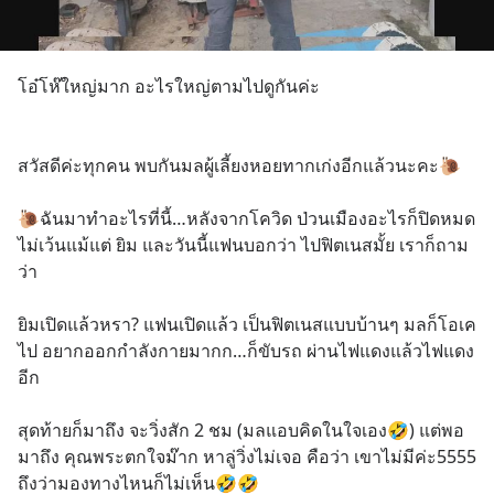
โอ๋โห๊ใหญ่มาก อะไรใหญ่ตามไปดูกันค่ะ
สวัสดีค่ะทุกคน พบกันมลผู้เลี้ยงหอยทากเก่งอีกแล้วนะคะ🐌
🐌ฉันมาทำอะไรที่นี้…หลังจากโควิด ป่วนเมืองอะไรก็ปิดหมด
ไม่เว้นแม้แต่ ยิม และวันนี้แฟนบอกว่า ไปฟิตเนสมั้ย เราก็ถาม
ว่า
ยิมเปิดแล้วหรา? แฟนเปิดแล้ว เป็นฟิตเนสแบบบ้านๆ มลก็โอเค
ไป อยากออกกำลังกายมากก…ก็ขับรถ ผ่านไฟแดงแล้วไฟแดง
อีก
สุดท้ายก็มาถึง จะวิ่งสัก 2 ชม (มลแอบคิดในใจเอง🤣) แต่พอ
มาถึง คุณพระตกใจม๊าก หาลู่วิ่งไม่เจอ คือว่า เขาไม่มีค่ะ5555 
ถึงว่ามองทางไหนก็ไม่เห็น🤣🤣 