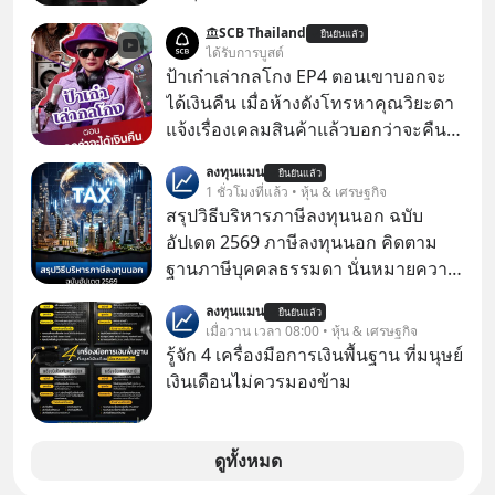
มูลค่ารวมเฉียด 4 แสนล้านบาท แต่รู้
SCB Thailand
ยืนยันแล้ว
หรือไม่ว่า รายได้กว่า 85% กระจุกอยู่กับ
ได้รับการบูสต์
ผู้ประกอบการรายใหญ่ และมีอัตราการ
ป้าเก๋าเล่ากลโกง EP4 ตอนเขาบอกจะ
เติบโตได้ถึง 16% ขณะที่ผู้ประกอบการ
ได้เงินคืน เมื่อห้างดังโทรหาคุณวิยะดา
โฮสเทลและที่พักขนาดเล็ก ซึ่งมีสัดส่วน
แจ้งเรื่องเคลมสินค้าแล้วบอกว่าจะคืน
ถึง 91% ของธุรกิจที่พักทั้งหมด กลับโต
เงิน คุณวิยะดาจะได้เงินจริง หรือเป็น
ลงทุนแมน
เพียง 1.3% เท่านั้น เกิดอะไรขึ้นกับที่พัก
ยืนยันแล้ว
เรื่องจ้อจี้ หาคำตอบได้ที่ “ป้าเก๋าเล่ากล
1 ชั่วโมงที่แล้ว • หุ้น & เศรษฐกิจ
รายเล็ก ? อะไรคือข้อจำกัดที่ทำให้โต
โกง” EP4 ตอน “เขาบอกว่าจะได้เงิน
สรุปวิธีบริหารภาษีลงทุนนอก ฉบับ
ไม่สุด และต้องปลดล็อกกฎเกณฑ์ไหน
คืน” #ป้าเก๋าเล่ากลโกง #แก้เกมกลโกง
อัปเดต 2569 ภาษีลงทุนนอก คิดตาม
เพื่อให้รายเล็กเติบโตได้มากกว่าที่เป็น
#อยู่อย่างยั่งยืน #Cybersecurity #เตือน
ฐานภาษีบุคคลธรรมดา นั่นหมายความ
อยู่ ? Talk ลงทุนแมนชวนมาวิเคราะห์
ภัยออนไลน์
ว่าถ้าเรามีกำไร 100,000 บาท
เรื่องนี้ กับคุณนรี สุเนต์ตา นายกสมาคม
ลงทุนแมน
ยืนยันแล้ว
เมื่อวาน เวลา 08:00 • หุ้น & เศรษฐกิจ
โฮสเทลและที่พักขนาดเล็ก
รู้จัก 4 เครื่องมือการเงินพื้นฐาน ที่มนุษย์
(ประเทศไทย)
เงินเดือนไม่ควรมองข้าม
ดูทั้งหมด