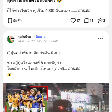
สุดท้ายก็เดือดร้อนเชฟผัว 🤣
ก็ไอ้ข่าวไข่เจียวปูเจ๊ไฝ 4000 นั่นแหละ…
... 
อ่านต่อ
บันทึก
17
11
2
คุยกับป้าพา
•
ติดตาม
24 พ.ย. 2022 เวลา 05:50 • กีฬา
ญี่ปุ่นคว่ำทีมชาติเยอรมัน มีเฮ❕
ชาวญี่ปุ่นวิ่งฉลองที่ 5 แยกชิบูย่า 
โดยมีการรอไฟเขียวไฟแดง(ด้วย!)
... 
อ่านต่อ
1