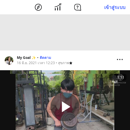
เข้าสู่ระบบ
My Goal ✨
•
ติดตาม
16 มิ.ย. 2021 เวลา 12:23 • สุขภาพ
1:11