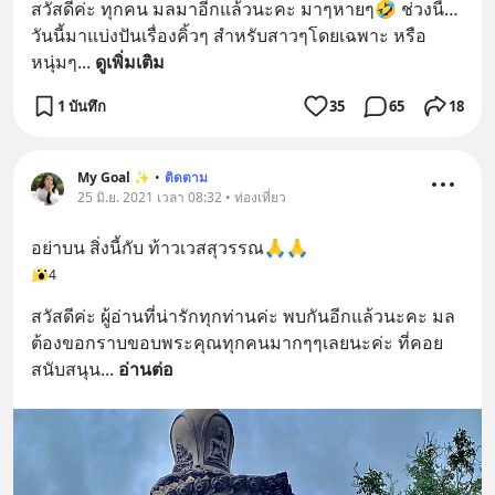
สวัสดีค่ะ ทุกคน มลมาอีกแล้วนะคะ มาๆหายๆ🤣 ช่วงนี้…
วันนี้มาแบ่งปันเรื่องคิ้วๆ สำหรับสาวๆโดยเฉพาะ หรือ 
หนุ่มๆ
... 
ดูเพิ่มเติม
1 บันทึก
35
65
18
My Goal ✨
•
ติดตาม
25 มิ.ย. 2021 เวลา 08:32 • ท่องเที่ยว
อย่าบน สิ่งนี้กับ ท้าวเวสสุวรรณ🙏🙏
4
สวัสดีค่ะ ผู้อ่านที่น่ารักทุกท่านค่ะ พบกันอีกแล้วนะคะ มล
ต้องขอกราบขอบพระคุณทุกคนมากๆๆเลยนะค่ะ ที่คอย
สนับสนุน
... 
อ่านต่อ