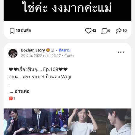
10 บันทึก
43
6
10
BoZhan Story 🦁🐰
•
ติดตาม
29 มี.ค. 2022 เวลา 06:27 • บันเทิง
❤️❤️เรื่องฟินๆ.... Ep.108❤️❤️
ตอน... ครบรอบ 3 ปี เพลง Wuji
.
.
... 
อ่านต่อ
1