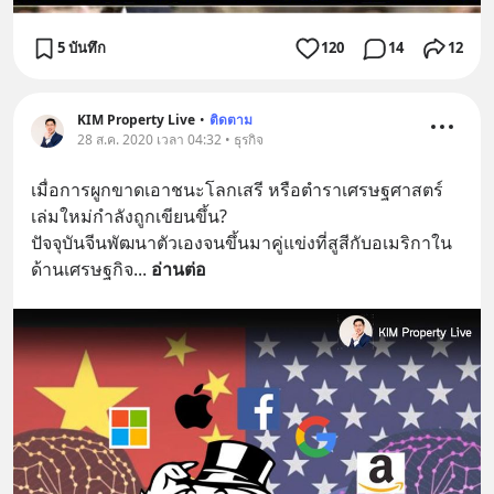
5 บันทึก
120
14
12
KIM Property Live
•
ติดตาม
28 ส.ค. 2020 เวลา 04:32 • ธุรกิจ
เมื่อการผูกขาดเอาชนะโลกเสรี หรือตำราเศรษฐศาสตร์
เล่มใหม่กำลังถูกเขียนขึ้น?
ปัจจุบันจีนพัฒนาตัวเองจนขึ้นมาคู่แข่งที่สูสีกับอเมริกาใน
ด้านเศรษฐกิจ
... 
อ่านต่อ