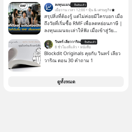
ลงทุนแมน
ยืนยันแล้ว
เมื่อวาน เวลา 12:00 • หุ้น & เศรษฐกิจ
สรุปสิ่งที่ต้องรู้ แต่ไม่ค่อยมีใครบอก เมื่อ
ถึงวัยที่เริ่มซื้อ RMF เพื่อลดหย่อนภาษี |
ลงทุนแมนจะเล่าให้ฟัง เมื่อเข้าสู่วัย
ทำงานและเริ่มมีรายได้ถึงเกณฑ์เสีย
วินทร์ เลียววาริณ
ยืนยันแล้ว
ภาษี หลายคนมักได้รับคำแนะนำให้
8 ชั่วโมงที่แล้ว • หนังสือ
ลงทุนใน RMF เพราะนอกจากจะช่วยลด
Blockdit Originals คุยกับ วินทร์ เลียว
หย่อนภาษีได้แล้ว ยังเป็นโอกาสในการ
วาริณ ตอน 30 คำถาม 1
สร้างความมั่งคั่งระยะยาว แต่น้อยคน
นักที่จะลงลึกว่า ถ้าลงทุนใน RMF ควรรู้
อะไรบ้าง ควรดู ตรงไหน ทำอย่างไร ถึง
ดูทั้งหมด
จะดีกับเรา แล้วเราควรรู้ข้อมูลอะไร
เกี่ยวกับ RMF บ้าง เพื่อให้นำไปใช้ต่อได้
จริง ๆ ลงทุนแมนจะเล่าให้ฟัง