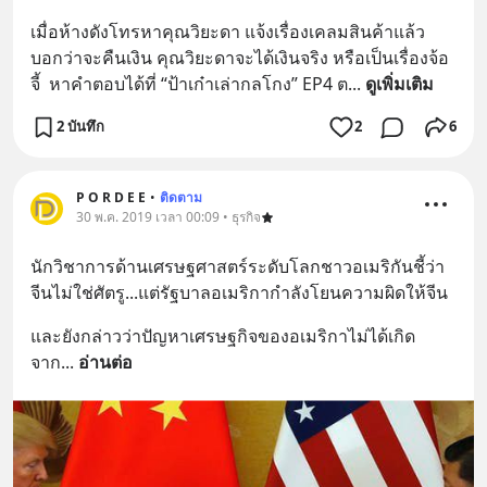
เมื่อห้างดังโทรหาคุณวิยะดา แจ้งเรื่องเคลมสินค้าแล้ว
บอกว่าจะคืนเงิน คุณวิยะดาจะได้เงินจริง หรือเป็นเรื่องจ้อ
จี้  หาคำตอบได้ที่ “ป้าเก๋าเล่ากลโกง” EP4 ต
... 
ดูเพิ่มเติม
2 บันทึก
2
6
P O R D E E
•
ติดตาม
30 พ.ค. 2019 เวลา 00:09 • ธุรกิจ
นักวิชาการด้านเศรษฐศาสตร์ระดับโลกชาวอเมริกันชี้ว่า 
จีนไม่ใช่ศัตรู...แต่รัฐบาลอเมริกากำลังโยนความผิดให้จีน
และยังกล่าวว่าปัญหาเศรษฐกิจของอเมริกาไม่ได้เกิด
จาก
... 
อ่านต่อ