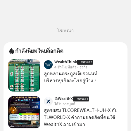
โฆษณา
กำลังนิยมในบล็อกดิต
WealthThink
ยืนยันแล้ว
4 ชั่วโมงที่แล้ว • ธุรกิจ
ลูกหลานตระกูลเจียรวนนท์
บริหารธุรกิจอะไรอยู่บ้าง ?
WealthX
ยืนยันแล้ว
ได้รับการบูสต์
สูตรผสม TLCOREWEALTH-UH-X กับ
TLWORLD-X คำถามยอดฮิตที่คนใช้
WealthX ถามเข้ามา