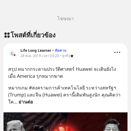
โฆษณา
โพสต์ที่เกี่ยวข้อง
Life Long Learner
•
ติดตาม
28 พ.ค. 2019 เวลา 03:20 • ธุรกิจ
สรุป หมากกระดานประวัติศาสตร์ Huawei จะเดินยังไง 
เมื่อ America รุกหมากฆาต
หมากเกม #สงครามการค้าเทคโนโลยี ระหว่างสหรัฐฯ 
(Trump) และจีน (Huawei) ครานี้เดิมพันสูงนัก คุณคิดว่า
ใค
... 
อ่านต่อ