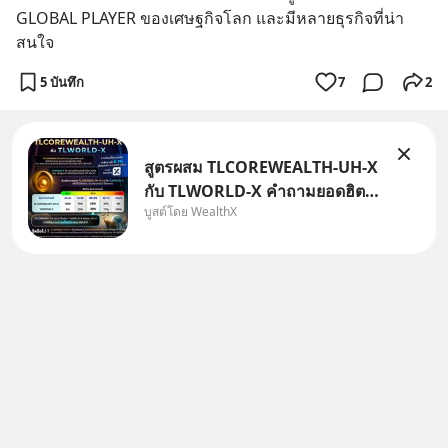
GLOBAL PLAYER ของเศษฐกิจโลก และมีหลายธุรกิจที่น่า
สนใจ
5 บันทึก
7
2
สูตรผสม TLCOREWEALTH-UH-X
กับ TLWORLD-X คำถามยอดฮิตที่
บูสต์โดย WealthX
คนใช้ WealthX ถามเข้ามา