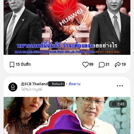
15 บันทึก
99
31
19
SCB Thailand
•
ติดตาม
ยืนยันแล้ว
ได้รับการบูสต์
1:41