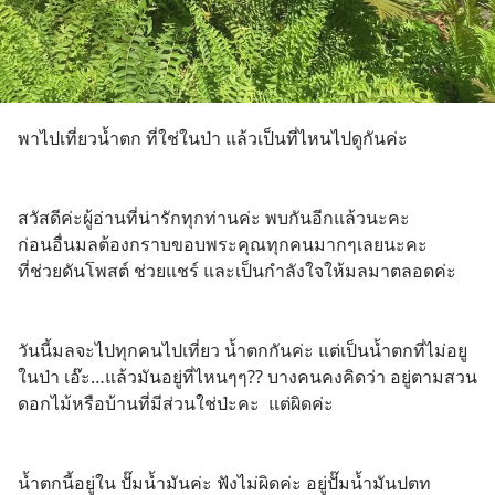
พาไปเที่ยวน้ำตก ที่ใช่ในป่า แล้วเป็นที่ไหนไปดูกันค่ะ
สวัสดีค่ะผู้อ่านที่น่ารักทุกท่านค่ะ พบกันอีกแล้วนะคะ 
ก่อนอื่นมลต้องกราบขอบพระคุณทุกคนมากๆเลยนะคะ
ที่ช่วยดันโพสต์ ช่วยแชร์ และเป็นกำลังใจให้มลมาตลอดค่ะ
วันนี้มลจะไปทุกคนไปเที่ยว น้ำตกกันค่ะ แต่เป็นน้ำตกที่ไม่อยู
ในป่า เอ๊ะ…แล้วมันอยู่ที่ไหนๆๆ?? บางคนคงคิดว่า อยู่ตามสวน
ดอกไม้หรือบ้านที่มีส่วนใช่ป่ะคะ  แต่ผิดค่ะ 
น้ำตกนี้อยู่ใน ปั๊มน้ำมันค่ะ ฟังไม่ผิดค่ะ อยู่ปั๊มน้ำมันปตท 