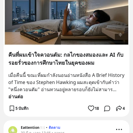
คืนที่ผมเข้าใจควอนตัม: กลไกของสมองและ AI กับ
รอยรั่วของการศึกษาไทยในยุคของผม
เมื่อคืนนี้ ขณะที่ผมกำลังนอนอ่านหนังสือ A Brief History 
of Time ของ Stephen Hawking ผมสะดุดเข้ากับคำว่า 
"หนึ่งควอนตัม" อ่านทวนอยู่หลายรอบก็ยังไม่สามาร
... 
อ่านต่อ
5 บันทึก
18
4
Eattention 🍽
•
ติดตาม
30 มี.ค. เวลา 13:46 • อาหาร