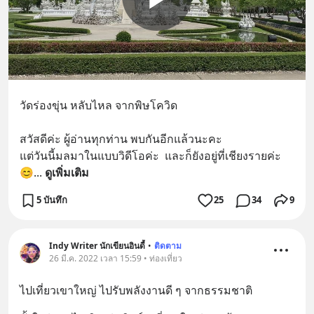
วัดร่องขุ่น หลับไหล จากพิษโควิด 
สวัสดีค่ะ ผู้อ่านทุกท่าน พบกันอีกแล้วนะคะ 
แต่วันนี้มลมาในแบบวิดีโอค่ะ  และก็ยังอยู่ที่เชียงรายค่ะ
😊
... 
ดูเพิ่มเติม
5 บันทึก
25
34
9
Indy Writer นักเขียนอินดี้
•
ติดตาม
26 มี.ค. 2022 เวลา 15:59 • ท่องเที่ยว
ไปเที่ยวเขาใหญ่ ไปรับพลังงานดี ๆ จากธรรมชาติ