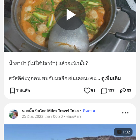
น้ำยาป่า (ไม่ใส่ปลาร้า) แล้วจะนัวมั้ย?
สวัสดีค่ะทุกคน พบกับมลอีกเช่นเคยนะคะ
... 
ดูเพิ่มเติม
7 บันทึก
51
137
33
นกขมิ้น บินไกล Miles Travel Inka
•
ติดตาม
25 มิ.ย. 2022 เวลา 00:30 • ท่องเที่ยว
1:02