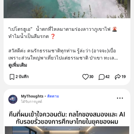
“เปโตรฮูเอ”   น้ำตกที่ไหลมาตามร่องลาวาภูเขาไฟ 🌋
ทำไมน้ำเป็นสีมรกต ❓  
สวัสดีค่ะ คนรักธรรมชาติทุกท่าน รู้ล่ะว่า (อาจจะ)เบื่อ 
เพราะส่วนใหญ่พาเที่ยวไปแต่ธรรมชาติ ป่าเขา ทะเล
... 
ดูเพิ่มเติม
2 บันทึก
30
42
19
MyThoughts
•
ติดตาม
ได้รับการบูสต์