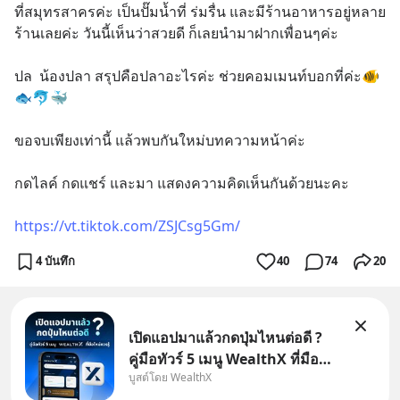
ที่สมุทรสาครค่ะ เป็นปั๊มน้ำที่ ร่มรื่น และมีร้านอาหารอยู่หลาย
ร้านเลยค่ะ วันนี้เห็นว่าสวยดี ก็เลยนำมาฝากเพื่อนๆค่ะ 
ปล  น้องปลา สรุปคือปลาอะไรค่ะ ช่วยคอมเมนท์บอกที่ค่ะ🐠
🐟🐬🐳
ขอจบเพียงเท่านี้ แล้วพบกันใหม่บทความหน้าค่ะ
กดไลค์ กดแชร์ และมา แสดงความคิดเห็นกันด้วยนะคะ 
https://vt.tiktok.com/ZSJCsg5Gm/
4 บันทึก
40
74
20
เปิดแอปมาแล้วกดปุ่มไหนต่อดี ?
คู่มือทัวร์ 5 เมนู WealthX ที่มือ
บูสต์โดย WealthX
ใหม่ควรรู้ สำหรับใครที่เพิ่งโหลด