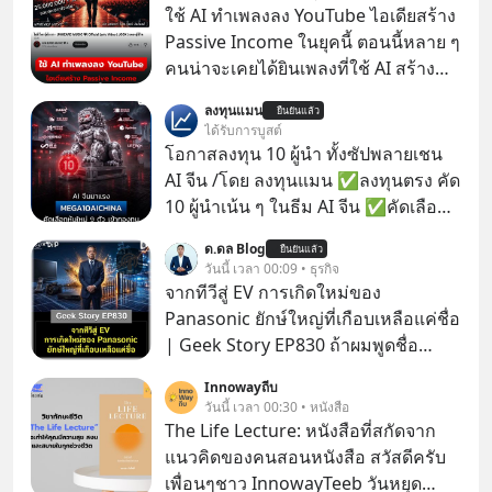
ใช้ AI ทำเพลงลง YouTube ไอเดียสร้าง
Passive Income ในยุคนี้ ตอนนี้หลาย ๆ
คนน่าจะเคยได้ยินเพลงที่ใช้ AI สร้าง
ผ่านหูกันมาบ้าง เช่น เพลง “ไม่มีใคร
ลงทุนแมน
ยืนยันแล้ว
รู้ตัวเรา” จากช่องชื่อว่า UNHEARD
ได้รับการบูสต์
MUSIC ที่ตอนนี้มียอดรับชมกว่า 26
โอกาสลงทุน 10 ผู้นำ ทั้งซัปพลายเชน
ล้านครั้งแล้ว
AI จีน /โดย ลงทุนแมน ✅ลงทุนตรง คัด
10 ผู้นำเน้น ๆ ในธีม AI จีน ✅คัดเลือก
หุ้นใหม่ 9 ตัว เข้ากองทุน ✅ร่วมเป็น
ด.ดล Blog
ยืนยันแล้ว
เจ้าของผู้นำ AI จีน ตั้งแต่โรงงานผลิตชิป
วันนี้ เวลา 00:09 • ธุรกิจ
หน่วยความจำ โมเดล AI ยันหุ่นยนต์
จากทีวีสู่ EV การเกิดใหม่ของ
✅ได้การรับยกเว้นภาษี Capital Gain
Panasonic ยักษ์ใหญ่ที่เกือบเหลือแค่ชื่อ
ตามกฎหมายภาษีของประเทศไทย
| Geek Story EP830 ถ้าผมพูดชื่อ
Panasoni คุณนึกถึงอะไร? ทีวี, ตู้เย็น,
Innowayถีบ
ถ่านไฟฉาย? ถ้าคุณยังคิดแบบนั้น แสดง
วันนี้ เวลา 00:30 • หนังสือ
ว่าคุณกำลังพลาดเรื่องราวการ
The Life Lecture: หนังสือที่สกัดจาก
‘Rebranding’ ที่ดุเดือดที่สุดใน
แนวคิดของคนสอนหนังสือ สวัสดีครับ
ประวัติศาสตร์ญี่ปุ่น! รู้หรือไม่ว่า ในวันที่
เพื่อนๆชาว InnowayTeeb วันหยุด