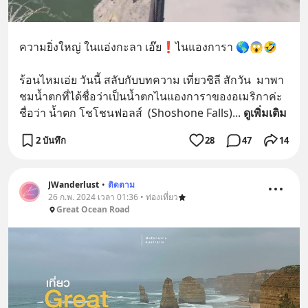
ความยิ่งใหญ่ ในแอ่งกะลา เอ๊ย❗️ไนแองการา 🌎😱🤣  
ร้อนไหมเอ่ย วันนี้ สลับกับบทความ เที่ยวชิลี สักวัน  มาพา
ชมน้ำตกที่ได้ชื่อว่าเป็นน้ำตกไนแองการาของอเมริกาค่ะ 
ชื่อว่า น้ำตก โชโชนฟอลส์  (Shoshone Falls)
... 
ดูเพิ่มเติม
2 บันทึก
28
47
14
JWanderlust
•
ติดตาม
26 ก.พ. 2024 เวลา 01:36 • ท่องเที่ยว
Great Ocean Road