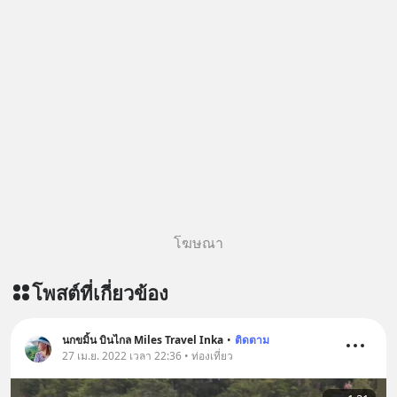
https://www.tharadhol.com/geek-
story-ep830-the-rebirth-of-
panasonic/ ติดตามสาระดี ๆ อัพเดททุก
วันผ่าน Line OA ด.ดล Blog คลิกเลย -->
https://lin.ee/aMEkyNA
========================= 📣
สนับสนุนโดย 📣
=========================
เครียด หลับยาก ผมอยากแนะนำ
ผลิตภัณฑ์เสริมอาหาร Diip CBD ช่วย
บรรเทาความเครียด ลดความวิตกกังวล
โฆษณา
เพิ่มการผ่อนคลาย ซึ่งช่วยให้การนอน
หลับมีประสิทธิภาพมากยิ่งขึ้น 📍 สนใจ
โพสต์ที่เกี่ยวข้อง
สั่งซื้อสินค้า Diip CBD 💬 LINE :
@diipgeek 🔗 หรือกดลิงก์
https://lin.ee/U91Fzyz
นกขมิ้น บินไกล Miles Travel Inka
•
ติดตาม
27 เม.ย. 2022 เวลา 22:36 • ท่องเที่ยว