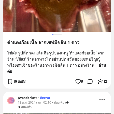
ตำแตงก้อยเนื้อ จากเชฟมิชลิน 1 ดาว
ใช่ค่ะ รูปที่ทุกคนเห็นคือรูปของเมนู ‘ตำแตงก้อยเนื้อ‘ จาก
ร้าน ‘Vilas’ ร้านอาหารไทยย่านปทุมวันของเชฟปริญญ์ 
หรือเชฟเจ้าของร้านอาหารมิชลิน 1 ดาว อย่างร้าน
... 
อ่าน
ต่อ
10 บันทึก
9
12
JWanderlust
•
ติดตาม
13 ก.พ. 2024 เวลา 02:10 • ท่องเที่ยว
เมลเบิร์น