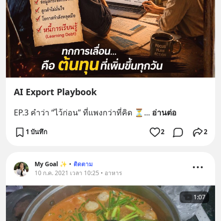
AI Export Playbook
EP.3 คำว่า “ไว้ก่อน” ที่แพงกว่าที่คิด ⏳
... 
อ่านต่อ
1 บันทึก
2
2
My Goal ✨
•
ติดตาม
10 ก.ค. 2021 เวลา 10:25 • อาหาร
1:07