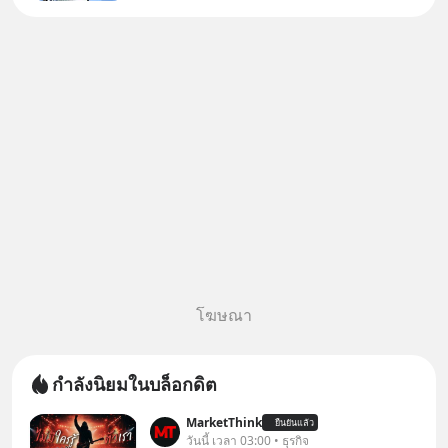
แอปมา แต่ยังงง ๆ ไม่รู้ว่าต้องกด
ปุ่มไหนต่อ อ่านโพสต์นี้เลย
WealthX จะขอพาไปทัวร์ 5 เมนู
หลัก ที่จะทำให้คุ
โฆษณา
กำลังนิยมในบล็อกดิต
MarketThink
ยืนยันแล้ว
วันนี้ เวลา 03:00 • ธุรกิจ