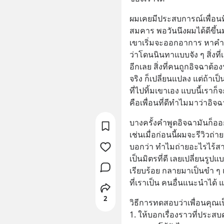
ผมเคยมีประสบการณ์เพื่อนที
สมคาร พอวันนึงผมได้ดีขึ้นม
เขาเริ่มจะออกอาการ หาคำพู
ว่าโดนนินทาแบบจัง ๆ สิ่งที่
อีกเลย สิ่งที่คนถูกอิจฉาต้อง
จริง ก็เปลี่ยนแปลง แต่ถ้าเป็
ที่ไปทิ้มเขาเอง แบบนี้เราก
คือเพื่อนที่ดีทำไมมาว่าอิ
บางครั้งคำพูดอิจฉามันก็ออ
เช่นเมื่อก่อนนี้ผมจะรีวิวถ่
บอกว่า ทำไมถ่ายอะไรไร้สาร
เป็นมิตรที่ดี เลยเปลี่ยนรู
เรียบร้อย กลายมาเป็นขำ ๆ 
ที่เราเป็น คนอื่นแนะนำได้ แต
2
วิธีการทดสอบว่าเพื่อนคุณเ
1. ให้บอกเรื่องราวที่ประส