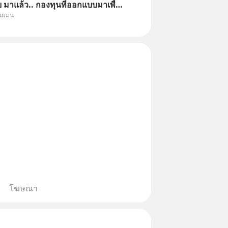
มาแล้ว.. กองทุนที่ออกแบบมาเพื่อ
ุนแมน
Point ใหญ่ของนักลงทุนไทยพร้อม
โฆษณา