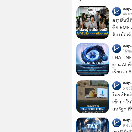
ลงทุ
46 นาท
สรุปสิ่งที่
ซื้อ RMF 
ฟัง เมื่อเ
ภาษี หลายคนมักได้รับคำแนะนำให้ลงทุนใน RMF
ลงทุ
เพราะนอก
ได้รับ
โอกาสในการ
LHAI-INF
นักที่จะลงลึก
ฐาน AI ที
ควรดู ตรง
เรียกว่า 
ควรรู้ข้อ
1 เดือนที
ลงทุ
ลงทุน AI 
5 ชั่ว
ฐานด้าน A
ใครเป็นเ
ยันระบบ
เข้ามาใน
สหรัฐฯ ที่
สาขาแรกใ
ลงทุ
9 ชั่ว
สรุปวิธี