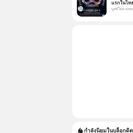
แรกในไทย 
บูสต์โดย ลงท
แก้ Pain 
กัน 3 เรื่อง
กำลังนิยมในบล็อกดิต