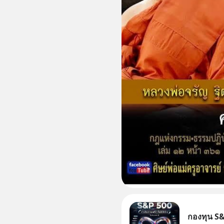
กองทุน S&P