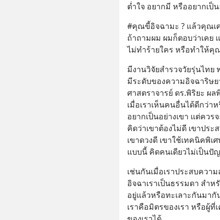
ต่ำใจ อยากมี หรืออยากเป็น
#คุณขี้อิจฉามะ ? แล้วคุณเ
ถ้าถามผม ผมก็ตอบว่าเคย 
ไม่ทำร้ายใคร หรือทำให้คุณ
มีงานวิจัยสำรวจวัยรุ่นไทย พบ
มีระดับของความอิจฉาริษยา สู
ศาสตราจารย์ ดร.พิริยะ ผลพิ
เมื่อเราเห็นคนอื่นได้ดีกว่า
อยากเป็นอย่างเขา แต่ควรจะต
คิดว่าเขาต้องไม่ดี เขาประส
เขาดวงดี เขาใช้เทคนิคพิเศษ
แบบนี้ คิดคนเดียวไม่เป็นปัญ
เช่นกันเมื่อเราประสบความสำ
อิจฉาเราเป็นธรรมดา สำหรับเ
อยู่แล้วหรือทะเลาะกันมากันอั
เราคือมิตรของเรา หรือผู้ที
ของเราได้