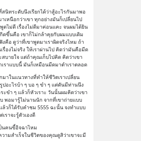
่สนิทระดับนึงเรียกได้ว่าสู้อะไรกันมาพอ
าเหนือกว่าเขา ทุกอย่างมันก็เปลี่ยนไป 
ดไม่ดี เรื่องไม่ดีมาค่อนแคะ จนผมได้ยิน
เกิดขึ้นคือ เขาก็ไม่กล้าคุยกับผมแบบเดิม
ฟังคือ ดูว่าที่เขาพูดมาเราผิดจริงไหม ถ้า
นเรื่องไม่จริง ให้เราผ่านไป คิดว่ามันคือมีด
็จะสบายใจ แต่ถ้าคุณเก็บไปคิด คิดว่าเขา
จฉาเราแบบนี้ มันก็เหมือนมีดมาตำเราตลอด
กมาในแนวทางที่ทำให้ชีวิตเราเปลี่ยน 
ายรูปอะไรบ้า ๆ บอ ๆ ขำ ๆ แต่ดันมีท่านนึง
ะขำ ๆ แล้วก็หัวเราะ วันนั้นผมคิดว่าเขา
ปแบบ พอมารู้ไม่นานนัก จากที่เขาถ่ายแบบ
แล้วก็ได้รับคำชม 5555 ฉะนั้น จงทำแบบ
่เราจะรู้ตัวเองดี
ป็นคนขี้อิจฉาไหม
บความสำเร็จในชีวิตของคุณดูสิว่าเขาจะมี