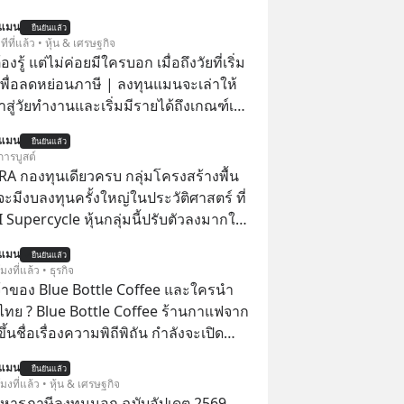
นแมน
ยืนยันแล้ว
ีที่แล้ว • หุ้น & เศรษฐกิจ
ต้องรู้ แต่ไม่ค่อยมีใครบอก เมื่อถึงวัยที่เริ่ม
เพื่อลดหย่อนภาษี | ลงทุนแมนจะเล่าให้
ข้าสู่วัยทำงานและเริ่มมีรายได้ถึงเกณฑ์เสีย
นแมน
ยืนยันแล้ว
จากจะช่วยลดหย่อนภาษีได้แล้ว ยังเป็น
การบูสต์
สร้างความมั่งคั่งระยะยาว แต่น้อยคน
RA กองทุนเดียวครบ กลุ่มโครงสร้างพื้น
ว่า ถ้าลงทุนใน RMF ควรรู้ อะไรบ้าง
่จะมีงบลงทุนครั้งใหญ่ในประวัติศาสตร์ ที่
ไหน ทำอย่างไร ถึงจะดีกับเรา แล้วเรา
AI Supercycle หุ้นกลุ่มนี้ปรับตัวลงมากใน
มูลอะไรเกี่ยวกับ RMF บ้าง เพื่อให้นำไปใช้
่ผ่านมา แต่ความจริงคือทั่วโลกยังเดินหน้า
นแมน
ต่อได้จริง ๆ ลงทุนแมนจะเล่าให้ฟัง
ยืนยันแล้ว
อย่างต่อเนื่อง ซึ่งต้องการโครงสร้างพื้น
โมงที่แล้ว • ธุรกิจ
I จำนวนมาก ตั้งแต่เมโมรีชิป เก็บข้อมูล
จ้าของ Blue Bottle Coffee และใครนำ
ไฟฟ้า และระบายความร้อน
ไทย ? Blue Bottle Coffee ร้านกาแฟจาก
ขึ้นชื่อเรื่องความพิถีพิถัน กำลังจะเปิด
นประเทศไทย ที่ Central Park
นแมน
ยืนยันแล้ว
โมงที่แล้ว • หุ้น & เศรษฐกิจ
บริหารภาษีลงทุนนอก ฉบับอัปเดต 2569