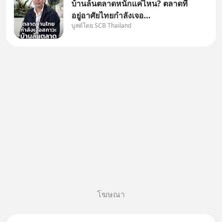
บ้านล้นตลาดหนักแค่ไหน? ตลาดที่
อยู่อาศัยไทยกำลังเจอ
บูสต์โดย SCB Thailand
Oversupply หนักกว่าที่คิด และ
ปัญหานี้อาจไม่ได้จบแค่เรื่อง
เศรษฐกิจ #SCBEIC #อสังหา
#บ้านล้นตลาด #เศรษฐกิจไทย
#EICAround #SCBThailand
สามารถดูคลิปท
โฆษณา