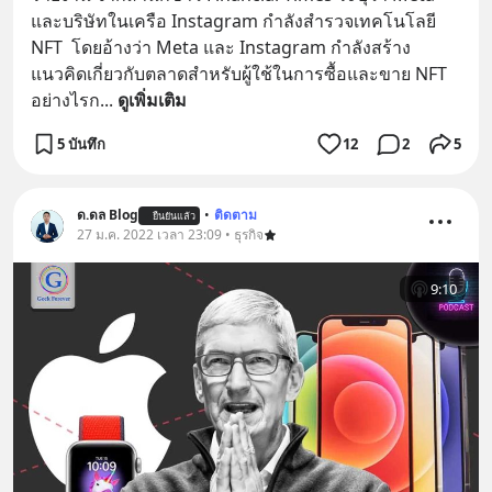
และบริษัทในเครือ Instagram กำลังสำรวจเทคโนโลยี 
NFT  โดยอ้างว่า Meta และ Instagram กำลังสร้าง
แนวคิดเกี่ยวกับตลาดสำหรับผู้ใช้ในการซื้อและขาย NFT 
อย่างไรก
... 
ดูเพิ่มเติม
5 บันทึก
12
2
5
ด.ดล Blog
•
ติดตาม
ยืนยันแล้ว
27 ม.ค. 2022 เวลา 23:09 • ธุรกิจ
9:10