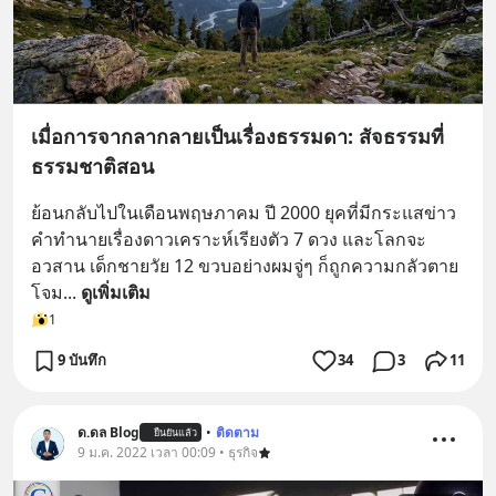
เมื่อการจากลากลายเป็นเรื่องธรรมดา: สัจธรรมที่
ธรรมชาติสอน
ย้อนกลับไปในเดือนพฤษภาคม ปี 2000 ยุคที่มีกระแสข่าว
คำทำนายเรื่องดาวเคราะห์เรียงตัว 7 ดวง และโลกจะ
อวสาน เด็กชายวัย 12 ขวบอย่างผมจู่ๆ ก็ถูกความกลัวตาย
โจม
... 
ดูเพิ่มเติม
1
9 บันทึก
34
3
11
ด.ดล Blog
•
ติดตาม
ยืนยันแล้ว
9 ม.ค. 2022 เวลา 00:09 • ธุรกิจ