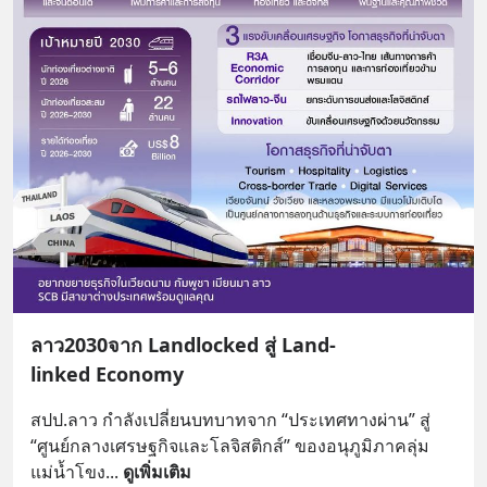
ลาว2030จาก Landlocked สู่ Land-
linked Economy
สปป.ลาว กำลังเปลี่ยนบทบาทจาก “ประเทศทางผ่าน” สู่ 
“ศูนย์กลางเศรษฐกิจและโลจิสติกส์” ของอนุภูมิภาคลุ่ม
แม่น้ำโขง
... 
ดูเพิ่มเติม