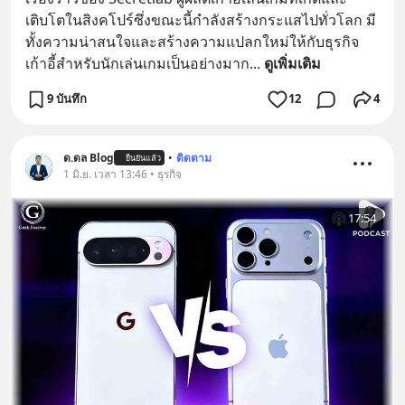
เติบโตในสิงคโปร์ซึ่งขณะนี้กำลังสร้างกระแสไปทั่วโลก มี
ทั้งความน่าสนใจและสร้างความแปลกใหม่ให้กับธุรกิจ
เก้าอี้สำหรับนักเล่นเกมเป็นอย่างมาก
... 
ดูเพิ่มเติม
9 บันทึก
12
4
ด.ดล Blog
•
ติดตาม
ยืนยันแล้ว
1 มิ.ย. เวลา 13:46 • ธุรกิจ
17:54