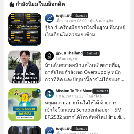
กำลังนิยมในบล็อกดิต
ลงทุนแมน
ยืนยันแล้ว
เมื่อวาน เวลา 08:00 • หุ้น & เศรษฐกิจ
รู้จัก 4 เครื่องมือการเงินพื้นฐาน ที่มนุษย์
เงินเดือนไม่ควรมองข้าม
SCB Thailand
ยืนยันแล้ว
ได้รับการบูสต์
บ้านล้นตลาดหนักแค่ไหน? ตลาดที่อยู่
อาศัยไทยกำลังเจอ Oversupply หนัก
กว่าที่คิด และปัญหานี้อาจไม่ได้จบแค่
เรื่องเศรษฐกิจ #SCBEIC #อสังหา #บ้าน
Mission To The Moon
ยืนยันแล้ว
ล้นตลาด #เศรษฐกิจไทย #EICAround
1 ส.ค. เวลา 12:33 • ไลฟ์สไตล์
#SCBThailand สามารถดูคลิปที่
หยุดความอยากในใจให้ได้ ด้วยการ
youtube ประกอบได้ที่ link :
เข้าใจโลกแบบ Schopenhauer | 5M
https://youtube.com/shorts/-
EP.2532 อยากได้โทรศัพท์ใหม่ ย้ายเข้า
xU9gYcfVJk?feature=share
บ้านหลังใหม่ หรือเลื่อนตำแหน่งในฝัน
ลงทุนแมน
ยืนยันแล้ว
เคยสงสัยไหมว่าทำไมพอได้ของที่อยาก
เมื่อวาน เวลา 13:00 • ธุรกิจ