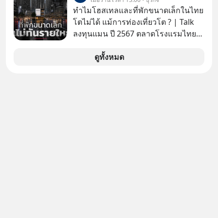
ได้มาแล้วความสุขนั้นกลับอยู่กับเราได้
ทำไมโฮสเทลและที่พักขนาดเล็กในไทย
ไม่นาน? นี่คือกลไกพื้นฐานของมนุษย์ที่
โตไม่ได้ แม้การท่องเที่ยวโต ? | Talk
Arthur Schopenhauer นักปรัชญา
ลงทุนแมน ปี 2567 ตลาดโรงแรมไทย
ชาวเยอรมันเคยอธิบายไว้เมื่อ 200 กว่า
มูลค่ารวมเฉียด 4 แสนล้านบาท แต่รู้
ปีก่อน แล้วเราจะหยุดวงจรความอยาก
หรือไม่ว่า รายได้กว่า 85% กระจุกอยู่กับ
ดูทั้งหมด
ในใจเพื่อความสุขที่ยั่งยืนได้อย่างไร?
ผู้ประกอบการรายใหญ่ และมีอัตราการ
ติดตามได้ในพอดแคสต์ 5M EP. นี้
เติบโตได้ถึง 16% ขณะที่ผู้ประกอบการ
#goodtime #5minutespodcast
โฮสเทลและที่พักขนาดเล็ก ซึ่งมีสัดส่วน
#missiontothemoonpodcast
ถึง 91% ของธุรกิจที่พักทั้งหมด กลับโต
เพียง 1.3% เท่านั้น เกิดอะไรขึ้นกับที่พัก
รายเล็ก ? อะไรคือข้อจำกัดที่ทำให้โต
ไม่สุด และต้องปลดล็อกกฎเกณฑ์ไหน
เพื่อให้รายเล็กเติบโตได้มากกว่าที่เป็น
อยู่ ? Talk ลงทุนแมนชวนมาวิเคราะห์
เรื่องนี้ กับคุณนรี สุเนต์ตา นายกสมาคม
โฮสเทลและที่พักขนาดเล็ก
(ประเทศไทย)