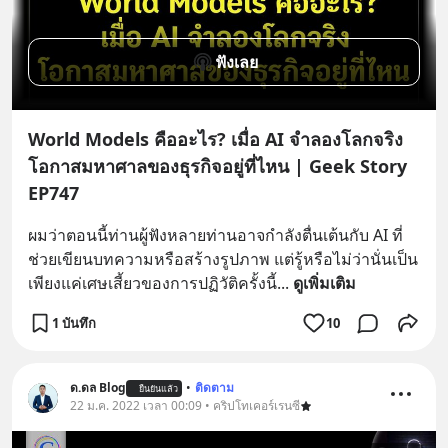
ฟังเลย
World Models คืออะไร? เมื่อ AI จำลองโลกจริง
โอกาสมหาศาลของธุรกิจอยู่ที่ไหน | Geek Story
EP747
ผมว่าตอนนี้ท่านผู้ฟังหลายท่านอาจกำลังตื่นเต้นกับ AI ที่
ช่วยเขียนบทความหรือสร้างรูปภาพ แต่รู้หรือไม่ว่านั่นเป็น
เพียงแค่เศษเสี้ยวของการปฏิวัติครั้งนี้
... 
ดูเพิ่มเติม
1 บันทึก
10
ด.ดล Blog
•
ติดตาม
ยืนยันแล้ว
22 ม.ค. 2022 เวลา 00:09 • คริปโทเคอร์เรนซี