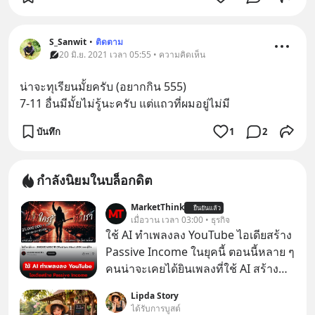
S_Sanwit
•
ติดตาม
20 มิ.ย. 2021 เวลา 05:55 • ความคิดเห็น
น่าจะทุเรียนมั้ยครับ (อยากกิน 555)
7-11 อื่นมีมั้ยไม่รู้นะครับ แต่แถวที่ผมอยู่ไม่มี
บันทึก
1
2
กำลังนิยมในบล็อกดิต
MarketThink
ยืนยันแล้ว
เมื่อวาน เวลา 03:00 • ธุรกิจ
ใช้ AI ทำเพลงลง YouTube ไอเดียสร้าง
Passive Income ในยุคนี้ ตอนนี้หลาย ๆ
คนน่าจะเคยได้ยินเพลงที่ใช้ AI สร้าง
ผ่านหูกันมาบ้าง เช่น เพลง “ไม่มีใคร
Lipda Story
รู้ตัวเรา” จากช่องชื่อว่า UNHEARD
ได้รับการบูสต์