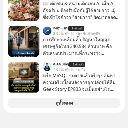
MUSIC ที่ตอนนี้มียอดรับชมกว่า 26
📖 เด็กซน & สนามเด็กเล่น AI เมื่อ AI
ล้านครั้งแล้ว
อัจฉริยะ ต้องรับมือกับผู้ใช้สายกาว...ผู้
ซึ่งเข้าใจคำว่า "สายกาว" ผิดมาตลอด
เกือบปี 🤣
ลงทุนแมน
ยืนยันแล้ว
3 ชั่วโมงที่แล้ว • หุ้น & เศรษฐกิจ
การศึกษาเหลื่อมล้ำ ปัญหาใหญ่ฉุด
เศรษฐกิจไทย 340,584 ล้านบาท คือ
ตัวเลขงบประมาณที่กระทรวง
ศึกษาธิการ ได้รับจัดสรรในงบประมาณ
ด.ดล Blog
ยืนยันแล้ว
รายจ่ายประจำปี 2568 ซึ่งมากที่สุดเป็น
7 ชั่วโมงที่แล้ว • ธุรกิจ
อันดับ 2 รองจากกระทรวงการคลัง
หรือ MySQL จะตายแล้วจริงๆ? ค้นหา
ความจริงเบื้องหลังการถูกปล่อยให้ลืม |
Geek Story EP833 จะเป็นอย่างไร..
เมื่อซอฟต์แวร์ฟรีที่หล่อเลี้ยงเว็บไซต์
กว่าครึ่งโลก ถูกมหาเศรษฐีคู่แข่งทุ่มเงิน
ดูทั้งหมด
ซื้อกิจการไป? นี่คือเรื่องจริงของ
MySQL ฐานข้อมูลระดับตำนานที่
โปรแกรมเมอร์คนหนึ่งใช้เวลา 27 ปี