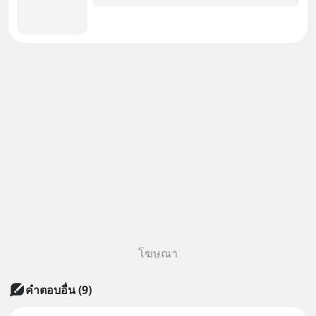
โฆษณา
คำตอบอื่น
(
9
)