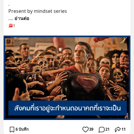
.
Present by mindset series
.
... 
อ่านต่อ
1
6 บันทึก
39
21
11