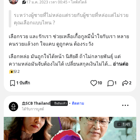
17 ม.ค. 2023 เวลา 00:45 • ไลฟ์สไตล์
ระหว่างผู้ชายที่ไม่หล่อแต่รวยกับผู้ชายที่หล่อแต่ไม่รวย
คุณเลือกแบบไหน ?
เลือกรวย และรักเรา ช่วยเหลือเกื้อกูลมีน้ำใจกับเรา หลาย
คนรวยแล้วงก ใจแคบ ดูถูกคน ต้องระวัง
เลือกหล่อ มันถูกใจได้หน้า นิสัยดี ถ้าไม่กลายพันธุ์ แต่
ความหล่อมันจับต้องไม่ได้ เปลี่ยนสกุลเงินไม่ได้
... 
อ่านต่อ
2
1 บันทึก
10
1
2
SCB Thailand
•
ติดตาม
ยืนยันแล้ว
ได้รับการบูสต์
1:41