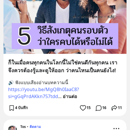
ก็ในเมื่อคนทุกคนในโลกนี้ไม่ใช่คนดีกันทุกคน เรา
จึงควรต้องรู้และดูให้ออก ว่าคนไหนเป็นคนยังไง!
🔊 ฟังแบบเสียงอ่านบทความนี้
https://youtu.be/MgQ8h0IaaC8?
si=gGqPrdAKkn757tdd
... 
อ่านต่อ
4 บันทึก
15
16
11
Tos
•
ติดตาม