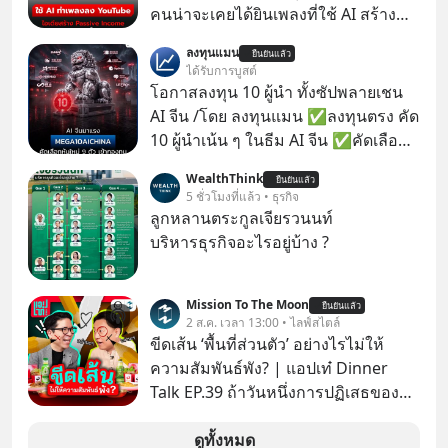
คนน่าจะเคยได้ยินเพลงที่ใช้ AI สร้าง
ผ่านหูกันมาบ้าง เช่น เพลง “ไม่มีใคร
ลงทุนแมน
ยืนยันแล้ว
รู้ตัวเรา” จากช่องชื่อว่า UNHEARD
ได้รับการบูสต์
MUSIC ที่ตอนนี้มียอดรับชมกว่า 26
โอกาสลงทุน 10 ผู้นำ ทั้งซัปพลายเชน
ล้านครั้งแล้ว
AI จีน /โดย ลงทุนแมน ✅ลงทุนตรง คัด
10 ผู้นำเน้น ๆ ในธีม AI จีน ✅คัดเลือก
หุ้นใหม่ 9 ตัว เข้ากองทุน ✅ร่วมเป็น
WealthThink
ยืนยันแล้ว
เจ้าของผู้นำ AI จีน ตั้งแต่โรงงานผลิตชิป
5 ชั่วโมงที่แล้ว • ธุรกิจ
หน่วยความจำ โมเดล AI ยันหุ่นยนต์
ลูกหลานตระกูลเจียรวนนท์
✅ได้การรับยกเว้นภาษี Capital Gain
บริหารธุรกิจอะไรอยู่บ้าง ?
ตามกฎหมายภาษีของประเทศไทย
Mission To The Moon
ยืนยันแล้ว
2 ส.ค. เวลา 13:00 • ไลฟ์สไตล์
ขีดเส้น ‘พื้นที่ส่วนตัว’ อย่างไรไม่ให้
ความสัมพันธ์พัง? | แอปเท๋ Dinner
Talk EP.39 ถ้าวันหนึ่งการปฏิเสธของ
เราทำให้อีกฝ่ายรู้สึกเจ็บปวด คิดว่าเรา
ตั้งกำแพงใส่และมองว่าเราเห็นแก่ตัวทั้ง
ดูทั้งหมด