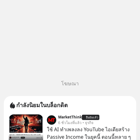
AI จีน ตั้งแต่โรงงานผลิตชิป หน่วย
ความจำ โมเดล
โฆษณา
กำลังนิยมในบล็อกดิต
MarketThink
ยืนยันแล้ว
6 ชั่วโมงที่แล้ว • ธุรกิจ
ใช้ AI ทำเพลงลง YouTube ไอเดียสร้าง
Passive Income ในยุคนี้ ตอนนี้หลาย ๆ