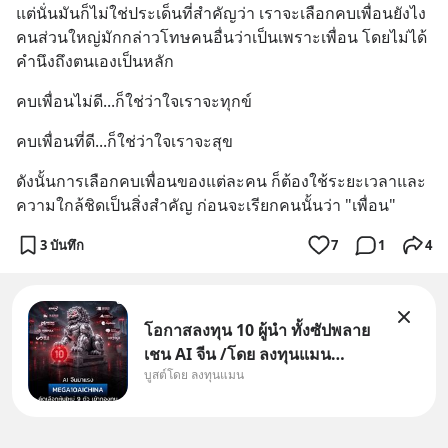
แต่นั่นมันก็ไม่ใช่ประเด็นที่สำคัญว่า เราจะเลือกคบเพื่อนยังไง 
คนส่วนใหญ่มักกล่าวโทษคนอื่นว่าเป็นเพราะเพื่อน โดยไม่ได้
คำนึงถึงตนเองเป็นหลัก
คบเพื่อนไม่ดี...ก็ใช่ว่าใจเราจะทุกข์
คบเพื่อนที่ดี...ก็ใช่ว่าใจเราจะสุข
ดังนั้นการเลือกคบเพื่อนของแต่ละคน ก็ต้องใช้ระยะเวลาและ
ความใกล้ชิดเป็นสิ่งสำคัญ ก่อนจะเรียกคนนั้นว่า "เพื่อน"
3 บันทึก
7
1
4
โอกาสลงทุน 10 ผู้นำ ทั้งซัปพลาย
เชน AI จีน /โดย ลงทุนแมน
บูสต์โดย ลงทุนแมน
✅ลงทุนตรง คัด 10 ผู้นำเน้น ๆ ใน
ธีม AI จีน ✅คัดเลือกหุ้นใหม่ 9 ตัว
เข้ากองทุน ✅ร่วมเป็นเจ้าของผู้นำ