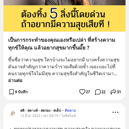
เป็นการกระทำของคุณเองหรือเปล่า ที่สร้างความ
ทุกข์ให้คุณ แล้วอยากสุขมากขึ้นมั๊ย ?
ขึ้นชื่อว่าความสุข ใครบ้างจะไม่อยากมี บางครั้งความสุข
มันอาจสำคัญกว่าความร่ำรวยเสียด้วยซ้ำ เยอะแยะไปที่
คนรวยทุกข์ใจไม่มีสุข ความสุขจึงสำคัญในชีวิตเรามา
... 
อ่านต่อ
9 บันทึก
27
22
31
สติ - สตางค์ - สตรอง - สเต็ป
•
ติดตาม
12 มี.ค. 2022 เวลา 04:19 • ไลฟ์สไตล์
・ ทุกคนปรารถนาความสุข ความสมหวัง ความเบาสบาย