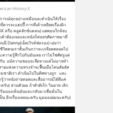
rican History X
หตุการณ์ทุกอย่างเหมือนจะดำเนินให้เรื่อง
ี่ควรจะแฮปปี้ การที่เค้าเหยียดเรื่องผิว
KK หรือ คลูคลักซ์แคลน) แต่ตอนใกล้จบ
้เค้าต้องเจอและหนังก็ค่อยๆตัดภาพมาที่
 Danny(เอ็ดเวิรค์ฟอรอง) เอ่ยว่า
ชีวิตคนเราสั้นเกินกว่าจะเกลียดตลอดไป 
ละความรู้สึกไปกับมันเลย เราไม่ใช่ศัตรูแต่
ตรูกัน  แม้ความชอบจะจืดจางแค่ไม่อาจทํา
สายแห่งความทรงจําจะฟื้นเมื่อโดนสัมผัส 
รมชาติเรา ดําเนินไปในทิศทางถูก   และ
กรู้ว่าหนังถ่ายทอดและสื่ออารณ์ได้ดีแค่
( ส่วนตัวผม ถ้าตัวดิเร็ก วินยาท เลิก
่งได้เริ่มมองเห็นมันและกลับมาเชื่อมั่นใน
ป็น อีกเรื่องเลยนะครับ มุมมองผมนะครับ)