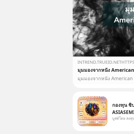
INTREND.TRUEID.NETHTTP
มุมมองจากหนัง American
กองทุน ชิป
ASIASEMI 
บูสต์โดย ลงท
TSMC จากไ
Kioxia จาก