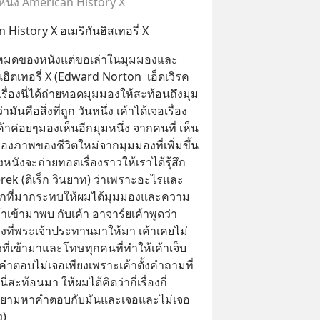
นัง American History X
History X อเมริกันฮิสเทอรี่ X
ั้งหมดของหนังแต่ขอเล่าในมุมมองและ
นฮิตเทอรี่ X (Edward Norton  เอ็ดเวิรค 
เรื่องนี่ได้ถ่ายทอดมุมมองให้สะท้อนถึงมุม
ามันคือสิ่งที่ถูก วันหนึ่ง เค้าได้เจอเรื่อง
้าค่อยๆมองเห็นอีกมุมหนึ่ง จากคนที่ เห็น
งภาพของชีวิตใหม่จากมุมมองที่เพิ่มขึ้น  
งหนังจะถ่ายทอดเรื่องราวให้เราได้รุ้สึก
Derek (ดิเร็ก วินยาท) ว่าเพราะอะไรและ
ฉากที่มากระทบให้ผมได้มุมมองและความ
าเข้ามาพบ กับเค้า อาจาร์ยเค้าพูดว่า   
ที่พระเจ้าประทานมาให้มา เค้าเคยไม่
งที่เข้ามาและโทษทุกคนที่ทำให้เค้าเจ็บ
ำตอบไม่เจอเพียงเพราะเค้าตั้งคำถามที่
่สะท้อนมา ให้ผมได้คิดว่ากี่เรื่องกี่
พยายามหาคำตอบกับมันและเจอและไม่เจอ
ง)