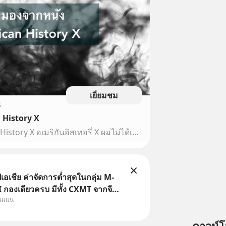
เยี่ยมชม
S
 History X
มุมมองจากหนัง American History X อเมริกันฮิสเทอรี่ X ผมไม่ได้เปิดเผยเรื่องราวทั้งหมดของหนังแต่ขอเล่าในมุมมองและเนื้อหาของหนังเรื่องอเมริกันฮิตเทอรี่ X (Edward Nortonเอ็ดเวิรค นอร์ตัน)หนังที่ เรื่องนี
เอเชีย ค่าจัดการต่ำสุดในกลุ่ม M-
กองเดียวครบ มีทั้ง CXMT จากจีน
ุนแมน
ต้หวัน SK Hynix จากเกาหลีใต้
ญี่ปุ่น