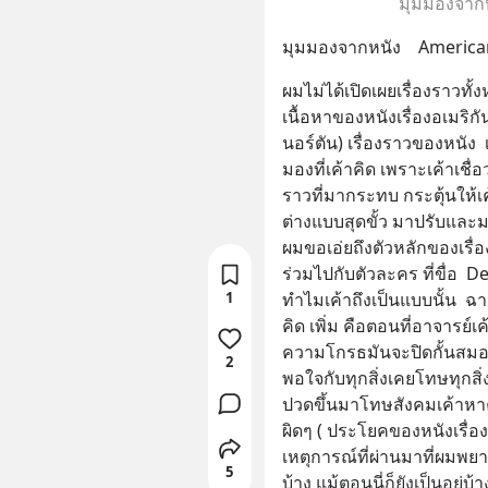
มุมมองจากห
มุมมองจากหนัง    American 
ผมไม่ได้เปิดเผยเรื่องราวท
เนื้อหาของหนังเรื่องอเมริกั
นอร์ตัน) เรื่องราวของหนัง  
มองที่เค้าคิด เพราะเค้าเชื่อว่
ราวที่มากระทบ กระตุ้นให้เค
ต่างแบบสุดขั้ว มาปรับและมอ
ผมขอเอ่ยถึงตัวหลักของเรื่อ
ร่วมไปกับตัวละคร ที่ขื่อ  
1
ทำไมเค้าถึงเป็นแบบนั้น  
คิด เพิ่ม คือตอนที่อาจารย์เค้
ความโกรธมันจะปิดกั้นสมอง
2
พอใจกับทุกสิ่งเคยโทษทุกสิ่
ปวดขึ้นมาโทษสังคมเค้าหาค
ผิดๆ ( ประโยคของหนังเรื่องนี
เหตุการณ์ที่ผ่านมาที่ผม
5
บ้าง แม้ตอนนี่ก็ยังเป็นอยู่บ้า