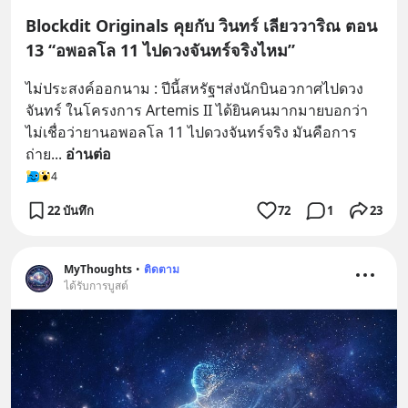
Blockdit Originals คุยกับ วินทร์ เลียววาริณ ตอน
13 “อพอลโล 11 ไปดวงจันทร์จริงไหม”
ไม่ประสงค์ออกนาม : ปีนี้สหรัฐฯส่งนักบินอวกาศไปดวง
จันทร์ ในโครงการ Artemis II ได้ยินคนมากมายบอกว่า
ไม่เชื่อว่ายานอพอลโล 11 ไปดวงจันทร์จริง มันคือการ
ถ่าย
... 
อ่านต่อ
4
22 บันทึก
72
1
23
MyThoughts
•
ติดตาม
ได้รับการบูสต์