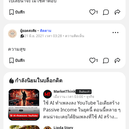
ไปเลยน่าจะไม่ใช่คำตอบ
บันทึก
1
ผู้ยอดสงสัย
•
ติดตาม
21 มิ.ย. 2021 เวลา 03:28 • ความคิดเห็น
ความสุข
บันทึก
1
กำลังนิยมในบล็อกดิต
MarketThink
ยืนยันแล้ว
เมื่อวาน เวลา 03:00 • ธุรกิจ
ใช้ AI ทำเพลงลง YouTube ไอเดียสร้าง
Passive Income ในยุคนี้ ตอนนี้หลาย ๆ
คนน่าจะเคยได้ยินเพลงที่ใช้ AI สร้าง
ผ่านหูกันมาบ้าง เช่น เพลง “ไม่มีใคร
Lipda Story