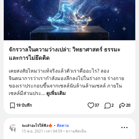
จักรวาลในความว่างเปล่า: วิทยาศาสตร์ ธรรมะ
และการไม่ยึดติด
เคยสงสัยไหมว่าแท้จริงแล้วตัวเราคืออะไร? ลอง
จินตนาการว่าเรากำลังมองลึกลงไปในร่างกาย ร่างกาย
ของเราประกอบขึ้นจากเซลล์นับล้านล้านเซลล์ ภายใน
เซลล์มีส่วนประ
... 
ดูเพิ่มเติม
19 บันทึก
37
2
20
จะเล่าอะไรให้ฟัง🍁
•
ติดตาม
15 พ.ย. 2021 เวลา 04:59 • ความคิดเห็น