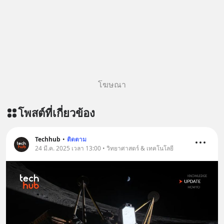
ฟังผ่าน Youtube :
https://youtu.be/Jj3neoUL72g The
original article appeared here
https://www.tharadhol.com/geek-
story-ep833-or-is-mysql-really-
dying/ ติดตามสาระดี ๆ อัพเดททุกวัน
ผ่าน Line OA ด.ดล Blog คลิกเลย -->
โฆษณา
https://lin.ee/aMEkyNA
========================= 📣
โพสต์ที่เกี่ยวข้อง
สนับสนุนโดย 📣
=========================
เครียด หลับยาก ผมอยากแนะนำ
Techhub
•
ติดตาม
24 มี.ค. 2025 เวลา 13:00 • วิทยาศาสตร์ & เทคโนโลยี
ผลิตภัณฑ์เสริมอาหาร Diip CBD ช่วย
บรรเทาความเครียด ลดความวิตกกังวล
เพิ่มการผ่อนคลาย ซึ่งช่วยให้การนอน
หลับมีประสิทธิภาพมากยิ่งขึ้น 📍 สนใจ
สั่งซื้อสินค้า Diip CBD 💬 LINE :
@diipgeek 🔗 หรือกดลิงก์
https://lin.ee/U91Fzyz