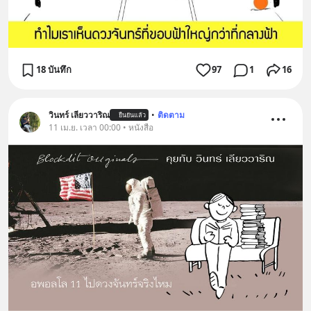
18 บันทึก
97
1
16
วินทร์ เลียววาริณ
•
ติดตาม
ยืนยันแล้ว
11 เม.ย. เวลา 00:00 • หนังสือ