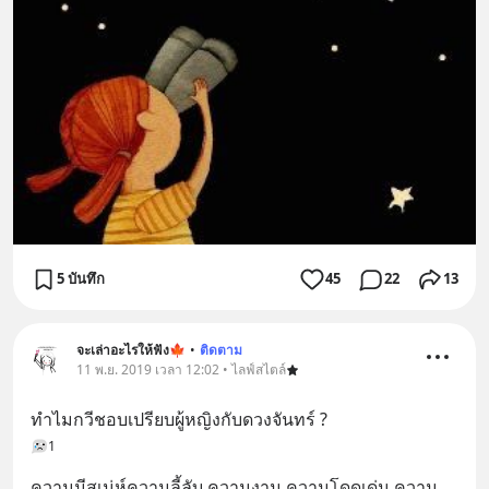
5 บันทึก
45
22
13
จะเล่าอะไรให้ฟัง🍁
•
ติดตาม
11 พ.ย. 2019 เวลา 12:02 • ไลฟ์สไตล์
ทำไมกวีชอบเปรียบผู้หญิงกับดวงจันทร์ ?
1
ความมีสเน่ห์ความลี้ลับ ความงาม ความโดดเด่น ความ