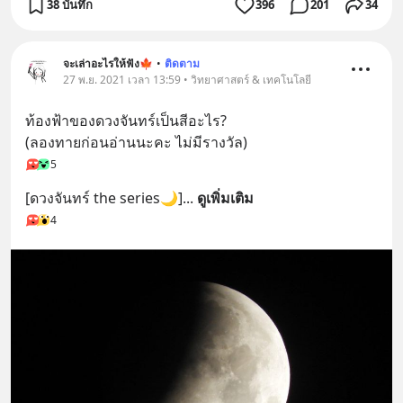
38 บันทึก
396
201
34
จะเล่าอะไรให้ฟัง🍁
•
ติดตาม
27 พ.ย. 2021 เวลา 13:59 • วิทยาศาสตร์ & เทคโนโลยี
ท้องฟ้าของดวงจันทร์เป็นสีอะไร?
(ลองทายก่อนอ่านนะคะ ไม่มีรางวัล)
5
[ดวงจันทร์ the series🌙]
... 
ดูเพิ่มเติม
4