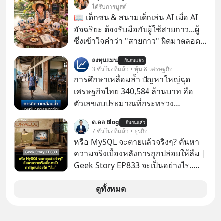
รู้ตัวเรา” จากช่องชื่อว่า UNHEARD
ได้รับการบูสต์
MUSIC ที่ตอนนี้มียอดรับชมกว่า 26
📖 เด็กซน & สนามเด็กเล่น AI เมื่อ AI
ล้านครั้งแล้ว
อัจฉริยะ ต้องรับมือกับผู้ใช้สายกาว...ผู้
ซึ่งเข้าใจคำว่า "สายกาว" ผิดมาตลอด
เกือบปี 🤣
ลงทุนแมน
ยืนยันแล้ว
3 ชั่วโมงที่แล้ว • หุ้น & เศรษฐกิจ
การศึกษาเหลื่อมล้ำ ปัญหาใหญ่ฉุด
เศรษฐกิจไทย 340,584 ล้านบาท คือ
ตัวเลขงบประมาณที่กระทรวง
ศึกษาธิการ ได้รับจัดสรรในงบประมาณ
ด.ดล Blog
ยืนยันแล้ว
รายจ่ายประจำปี 2568 ซึ่งมากที่สุดเป็น
7 ชั่วโมงที่แล้ว • ธุรกิจ
อันดับ 2 รองจากกระทรวงการคลัง
หรือ MySQL จะตายแล้วจริงๆ? ค้นหา
ความจริงเบื้องหลังการถูกปล่อยให้ลืม |
Geek Story EP833 จะเป็นอย่างไร..
เมื่อซอฟต์แวร์ฟรีที่หล่อเลี้ยงเว็บไซต์
กว่าครึ่งโลก ถูกมหาเศรษฐีคู่แข่งทุ่มเงิน
ดูทั้งหมด
ซื้อกิจการไป? นี่คือเรื่องจริงของ
MySQL ฐานข้อมูลระดับตำนานที่