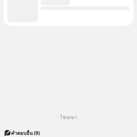
โฆษณา
คำตอบอื่น
(
9
)