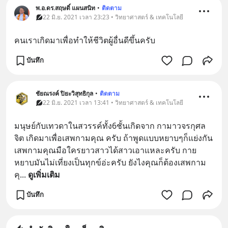
พ.อ.ดร.สฤษดิ์ แผนสนิท
•
ติดตาม
22 มิ.ย. 2021 เวลา 23:23 • วิทยาศาสตร์ & เทคโนโลยี
คนเราเกิดมาเพื่อทำให้ชีวิตผู้อื่นดีขึ้นครับ
บันทึก
ชัยณรงค์ ปิยะวิสุทธิกุล
•
ติดตาม
22 มิ.ย. 2021 เวลา 13:41 • วิทยาศาสตร์ & เทคโนโลยี
มนุษย์กับเทวดาในสวรรค์ทั้ง6ชั้นเกิดจาก กามาวจรกุศล
จิต เกิดมาเพื่อเสพกามคุณ ครับ ถ้าพูดแบบหยาบๆก็แย่งกัน
เสพกามคุณมือใครยาวสาวได้สาวเอาแหละครับ กาย
หยาบมันไม่เที่ยงเป็นทุกข์อ่ะครับ ยังไงคุณก็ต้องเสพกาม
คุ
... 
ดูเพิ่มเติม
บันทึก