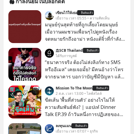
กำลังนิยมในบล็อกดิต
เขียนไว้ให้เธอ
ยืนยันแล้ว
เมื่อวาน เวลา 05:55 • ความคิดเห็น
มนุษย์รุ่นสุดท้ายที่ถูกเลี้ยงโดยมนุษย์
เมื่อวานผมชวนเพื่อนๆไปดูหนังเรื่อง
จดหมายรักถึงอาม่า หนังแต้จิ๋วที่กำลัง
โด่งดังทั่วโลกอยู่ในตอนนี้ เหตุเกิดจาก
SCB Thailand
ยืนยันแล้ว
ป๊าผมเห็นโปสเตอร์หนังเรื่องนี้หลาย
ได้รับการบูสต์
เดือนก่อนและอยากดูมาก ด้วยเพราะว่า
“ธนาคารจริง ต้องไม่ส่งลิงก์ทาง SMS
อากงก็มาจากเมืองจีน ป๊าก็พูดแต้จิ๋วได้
หรืออีเมล” เคยเจอมั้ย? มีคนอ้างว่าโทร
มีเรื่องราวมีความผูกพันที่ได้ยินตั้งแต่
จากธนาคาร บอกว่าบัญชีมีปัญหา แล้ว
เด็ก
ให้กดลิงก์โน่นนี่ หรือสแกนคิวอาร์โค้ด
Mission To The Moon
ยืนยันแล้ว
ทันที มาฟัง “ป้าเก๋าเล่ากลโกง” เพื่อรู้ทัน
2 ส.ค. เวลา 13:00 • ไลฟ์สไตล์
มุกหลอกลวงในคราบความน่าเชื่อถือ
ขีดเส้น ‘พื้นที่ส่วนตัว’ อย่างไรไม่ให้
กันค่ะ #แก้เกมกลโกง #ป้าเก๋าเล่ากล
ความสัมพันธ์พัง? | แอปเท๋ Dinner
โกง #LivesSustainably #อยู่อย่าง
Talk EP.39 ถ้าวันหนึ่งการปฏิเสธของ
ยั่งยืน #CyberSecurity #ป้าเก๋า
เราทำให้อีกฝ่ายรู้สึกเจ็บปวด คิดว่าเรา
ลงทุนแมน
#FraudEducation #FinancialLiteracy
ยืนยันแล้ว
ตั้งกำแพงใส่และมองว่าเราเห็นแก่ตัวทั้ง
เมื่อวาน เวลา 07:07 • ธุรกิจ
#DigitalBankWithHumanTouch