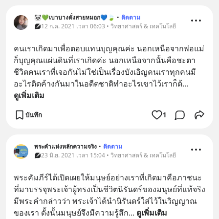
🐼💚เบาบางดั่งสายหมอก💙🍃
•
ติดตาม
12 ก.ค. 2021 เวลา 06:03 • วิทยาศาสตร์ & เทคโนโลยี
คนเราเกิดมาเพื่อตอบแทนบุญคุณค่ะ นอกเหนือจากพ่อแม่ 
ก็บุญคุณแผ่นดินที่เราเกิดค่ะ นอกเหนือจากนั้นคือชะตา
ชีวิตคนเราที่เจอกันไม่ใช่เป็นเรื่องบังเอิญคนเราทุกคนมี
อะไรติดค้างกันมาในอดีตชาติทำอะไรเขาไว้เราก็ต้
... 
ดูเพิ่มเติม
บันทึก
1
พระคำแห่งหลักความจริง
•
ติดตาม
23 มิ.ย. 2021 เวลา 15:04 • วิทยาศาสตร์ & เทคโนโลยี
พระคัมภีร์ได้เปิดเผยให้มนุษย์อย่างเราที่เกิดมาคือภาชนะ
ที่มาบรรจุพระเจ้าผู้ทรงเป็นชีวิตนิรันดร์ของมนุษย์ที่แท้จริง 
มีพระคำกล่าวว่า พระเจ้าได้นำนิรันดร์ใส่ไว้ในวิญญาณ
ของเรา ดั้งนั้นมนุษย์จึงมีความรู้สึก
... 
ดูเพิ่มเติม