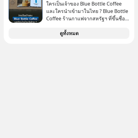
ที่เราเองก็ไม่เคยปฏิเสธใครอย่างนี้มา
ใครเป็นเจ้าของ Blue Bottle Coffee
ก่อน แต่พอตั้งใจจะ ‘สร้างขอบเขต’ เพื่อ
และใครนำเข้ามาในไทย ? Blue Bottle
ตัวเองดูสักครั้ง กลับทำให้เกิดรอยร้าว
Coffee ร้านกาแฟจากสหรัฐฯ ที่ขึ้นชื่อ
ในความสัมพันธ์เสียอย่างนั้น โดยราย
เรื่องความพิถีพิถัน กำลังจะเปิดสาขา
การแอปเท๋ Dinner Talk ในวันนี้โฮสต์
แรกในประเทศไทย ที่ Central Park
ดูทั้งหมด
ทั้ง 2 ท่าน แทป-รวิศ หาญอุตสาหะ และ
เอ๋ นิ้วกลม-สราวุธ เฮ้งสวัสดิ์ จะพาทุก
คนไปสำรวจวิธีสร้างขอบเขตเพื่อรักษา
ใจของตัวเองและรักษาความสัมพันธ์
ของคนรอบข้างไปพร้อมกัน
#boundary #selfdevelopment #แอป
เท๋dinnertalk
#missiontothemoonpodcast