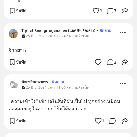
บันทึก
1
3
Tiphat Reungmujananon (แอดมิน ลัดเลาะ)
•
ติดตาม
25 มิ.ย. 2021 เวลา 12:24 • ความคิดเห็น
จักรยาน
บันทึก
2
นักล่าจินตนาการ
•
ติดตาม
25 มิ.ย. 2021 เวลา 11:06 • ความคิดเห็น
"ความเข้าใจ" เข้าใจในสิ่งที่มันเป็นไป ทุกอย่างเหมือน
ล่องลอยอยู่ในอากาศ ก็ยิ้มได้ตลอดค่ะ
บันทึก
1