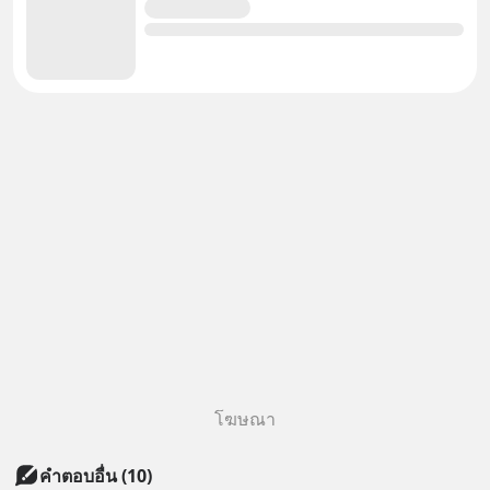
โฆษณา
คำตอบอื่น
(
10
)