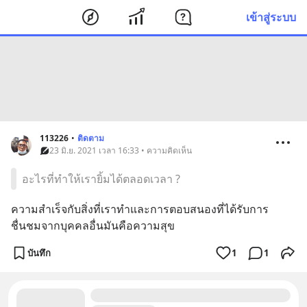
เข้าสู่ระบบ
113226
•
ติดตาม
23 มิ.ย. 2021 เวลา 16:33 • ความคิดเห็น
อะไรที่ทำให้เรายิ้มได้ตลอดเวลา ?
ความสำเร็จกับสิ่งที่เราทำและการตอบสนองที่ได้รับการ
ชื่นชมจากบุคคลอื่นมันคือความสุข
บันทึก
1
1