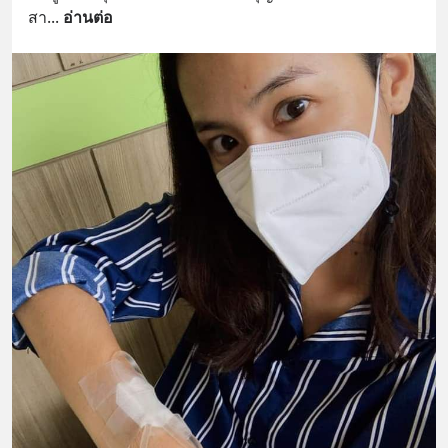
สา
... 
อ่านต่อ