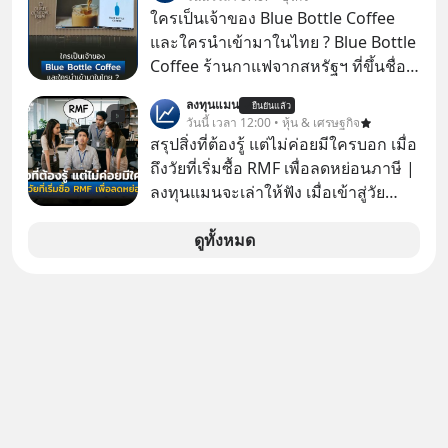
ใครเป็นเจ้าของ Blue Bottle Coffee
และใครนำเข้ามาในไทย ? Blue Bottle
Coffee ร้านกาแฟจากสหรัฐฯ ที่ขึ้นชื่อ
เรื่องความพิถีพิถัน กำลังจะเปิดสาขา
ลงทุนแมน
ยืนยันแล้ว
แรกในประเทศไทย ที่ Central Park
วันนี้ เวลา 12:00 • หุ้น & เศรษฐกิจ
สรุปสิ่งที่ต้องรู้ แต่ไม่ค่อยมีใครบอก เมื่อ
ถึงวัยที่เริ่มซื้อ RMF เพื่อลดหย่อนภาษี |
ลงทุนแมนจะเล่าให้ฟัง เมื่อเข้าสู่วัย
ทำงานและเริ่มมีรายได้ถึงเกณฑ์เสีย
ภาษี หลายคนมักได้รับคำแนะนำให้
ดูทั้งหมด
ลงทุนใน RMF เพราะนอกจากจะช่วยลด
หย่อนภาษีได้แล้ว ยังเป็นโอกาสในการ
สร้างความมั่งคั่งระยะยาว แต่น้อยคน
นักที่จะลงลึกว่า ถ้าลงทุนใน RMF ควรรู้
อะไรบ้าง ควรดู ตรงไหน ทำอย่างไร ถึง
จะดีกับเรา แล้วเราควรรู้ข้อมูลอะไร
เกี่ยวกับ RMF บ้าง เพื่อให้นำไปใช้ต่อได้
จริง ๆ ลงทุนแมนจะเล่าให้ฟัง