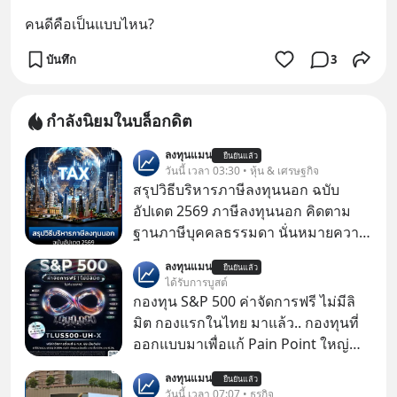
คนดีคือเป็นแบบไหน?
บันทึก
3
กำลังนิยมในบล็อกดิต
ลงทุนแมน
ยืนยันแล้ว
วันนี้ เวลา 03:30 • หุ้น & เศรษฐกิจ
สรุปวิธีบริหารภาษีลงทุนนอก ฉบับ
อัปเดต 2569 ภาษีลงทุนนอก คิดตาม
ฐานภาษีบุคคลธรรมดา นั่นหมายความ
ว่าถ้าเรามีกำไร 100,000 บาท
ลงทุนแมน
ยืนยันแล้ว
ได้รับการบูสต์
กองทุน S&P 500 ค่าจัดการฟรี ไม่มีลิ
มิต กองแรกในไทย มาแล้ว.. กองทุนที่
ออกแบบมาเพื่อแก้ Pain Point ใหญ่
ของนักลงทุนไทยพร้อมกัน 3 เรื่อง
ลงทุนแมน
ยืนยันแล้ว
วันนี้ เวลา 07:07 • ธุรกิจ