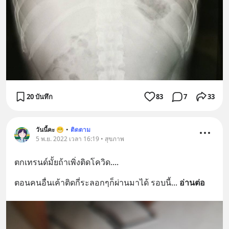
20 บันทึก
83
7
33
วันนี้คะ 😁
•
ติดตาม
5 พ.ย. 2022 เวลา 16:19 • สุขภาพ
ตกเทรนด์​มั้ยถ้าเพิ่งติดโควิด....
ตอนคนอื่นเค้าติดกี่ระลอกๆก็ผ่านมาได้ รอบนี้
... 
อ่านต่อ