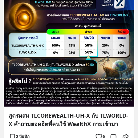
สูตรผสม TLCOREWEALTH-UH-X กับ TLWORLD-
X คำถามยอดฮิตที่คนใช้ WealthX ถามเข้ามา
2 บันทึก
6