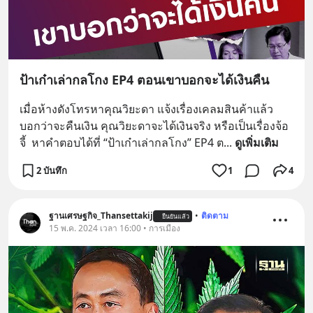
ป้าเก๋าเล่ากลโกง EP4 ตอนเขาบอกจะได้เงินคืน
เมื่อห้างดังโทรหาคุณวิยะดา แจ้งเรื่องเคลมสินค้าแล้ว
บอกว่าจะคืนเงิน คุณวิยะดาจะได้เงินจริง หรือเป็นเรื่องจ้อ
จี้  หาคำตอบได้ที่ “ป้าเก๋าเล่ากลโกง” EP4 ต
... 
ดูเพิ่มเติม
2 บันทึก
1
4
ฐานเศรษฐกิจ_Thansettakij
•
ติดตาม
ยืนยันแล้ว
15 พ.ค. 2024 เวลา 16:00 • การเมือง