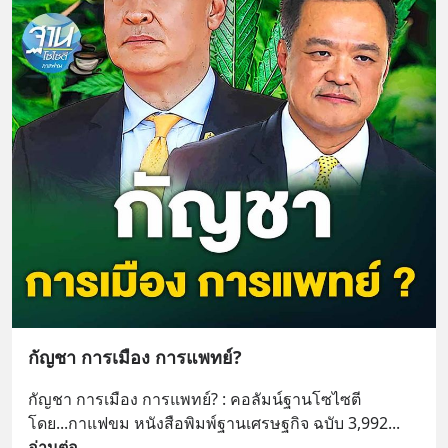
กัญชา การเมือง การแพทย์?
กัญชา การเมือง การแพทย์? : คอลัมน์ฐานโซไซตี 
โดย...กาแฟขม หนังสือพิมพ์ฐานเศรษฐกิจ ฉบับ 3,992
... 
อ่านต่อ