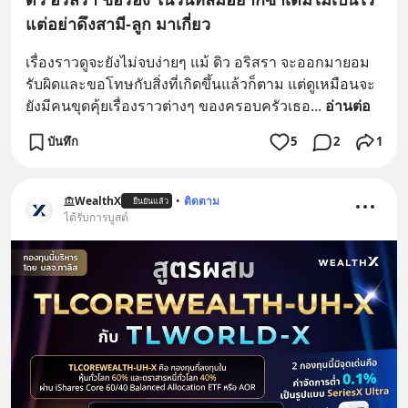
แต่อย่าดึงสามี-ลูก มาเกี่ยว
เรื่องราวดูจะยังไม่จบง่ายๆ แม้ ดิว อริสรา จะออกมายอม
รับผิดและขอโทษกับสิ่งที่เกิดขึ้นแล้วก็ตาม แต่ดูเหมือนจะ
ยังมีคนขุดคุ้ยเรื่องราวต่างๆ ของครอบครัวเธอ
... 
อ่านต่อ
บันทึก
5
2
1
WealthX
•
ติดตาม
ยืนยันแล้ว
ได้รับการบูสต์