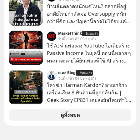
ว่าคุณกำลังพลาดเรื่องราวการ
บ้านล้นตลาดหนักแค่ไหน? ตลาดที่อยู่
‘Rebranding’ ที่ดุเดือดที่สุดใน
อาศัยไทยกำลังเจอ Oversupply หนัก
ประวัติศาสตร์ญี่ปุ่น! รู้หรือไม่ว่า ในวันที่
กว่าที่คิด และปัญหานี้อาจไม่ได้จบแค่
พวกเขาขาดทุนย่อยยับเกือบ 3 แสนล้าน
เรื่องเศรษฐกิจ #SCBEIC #อสังหา #บ้าน
MarketThink
บาท Panasonic ตัดสินใจหักดิบ ทิ้ง
ยืนยันแล้ว
ล้นตลาด #เศรษฐกิจไทย #EICAround
วันนี้ เวลา 03:00 • ธุรกิจ
ตลาดเครื่องใช้ไฟฟ้าที่สู้ B2C ไม่ไหว
#SCBThailand สามารถดูคลิปที่
ใช้ AI ทำเพลงลง YouTube ไอเดียสร้าง
แล้วหันไปเดิมพันครั้งใหญ่กับ Tesla
youtube ประกอบได้ที่ link :
Passive Income ในยุคนี้ ตอนนี้หลาย ๆ
และ Software Solutions จนวันนี้พวก
https://youtube.com/shorts/-
คนน่าจะเคยได้ยินเพลงที่ใช้ AI สร้าง
เขากลายเป็นกระดูกสันหลังของ
xU9gYcfVJk?feature=share
ผ่านหูกันมาบ้าง เช่น เพลง “ไม่มีใคร
อุตสาหกรรม EV โลกไปแล้ว… พวกเขา
ด.ดล Blog
ยืนยันแล้ว
รู้ตัวเรา” จากช่องชื่อว่า UNHEARD
วันนี้ เวลา 04:09 • ธุรกิจ
ทำได้อย่างไร เลือกฟังกันได้เลยนะครับ
MUSIC ที่ตอนนี้มียอดรับชมกว่า 26
ใครฆ่า Harman Kardon? อาณาจักร
อย่าลืมกด Follow ติดตาม PodCast
ล้านครั้งแล้ว
เครื่องเสียง 8 พันล้านที่ถูกกลืนกิน |
ช่อง Geek Forever’s Podcast ของผม
Geek Story EP831 เคยสงสัยไหมทำไม
กันด้วยนะครับ 🎧 ฟังผ่าน Spotify :
หูฟัง AKG ถึงกลายเป็นแค่ของแถมใน
https://tinyurl.com/mr39sd7c 🎧 ฟัง
กล่องมือถือ? หรือลำโพง JBL ถึงวางขาย
ดูทั้งหมด
ผ่าน Apple Podcast :
เกลื่อนตามห้างทั่วไป? ทั้งที่จริง ๆ แล้ว
https://tinyurl.com/rnca48jp 🎧 ฟัง
ชื่อเหล่านี้คือ “ตำนาน” ระดับเทพที่นัก
ผ่าน Podbean :
เล่นเครื่องเสียงยุคก่อนยอมจ่ายเงินหลัก
https://tinyurl.com/mryu7dv7 🎧