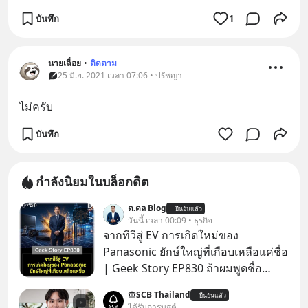
บันทึก
1
นายเฉื่อย
•
ติดตาม
25 มิ.ย. 2021 เวลา 07:06 • ปรัชญา
ไม่ครับ
บันทึก
กำลังนิยมในบล็อกดิต
ด.ดล Blog
ยืนยันแล้ว
วันนี้ เวลา 00:09 • ธุรกิจ
จากทีวีสู่ EV การเกิดใหม่ของ
Panasonic ยักษ์ใหญ่ที่เกือบเหลือแค่ชื่อ
| Geek Story EP830 ถ้าผมพูดชื่อ
Panasoni คุณนึกถึงอะไร? ทีวี, ตู้เย็น,
SCB Thailand
ยืนยันแล้ว
ถ่านไฟฉาย? ถ้าคุณยังคิดแบบนั้น แสดง
ได้รับการบูสต์