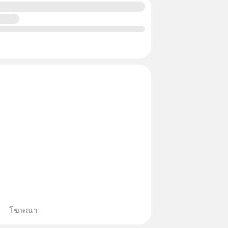
โฆษณา