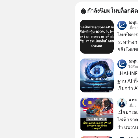
กำลังนิยมในบล็อกดิต
ลงทุ
เมื่อว
ไทยปิดประ
ระหว่างก
อธิปไตย
ประกาศจุ
ลงทุ
สหรัฐฯ ตั
ได้รับ
100% โดย
LHAI-INF
ค้ากับรัฐ
ฐาน AI ที
ด้านอธิ
เรียกว่า 
1 เดือนที
ด.ดล 
ลงทุน AI 
เมื่อ
ฐานด้าน A
เมื่อมาเล
ยันระบบ
ไฟฟ้าราค
ว่า แบรนด
จนราบคาบ