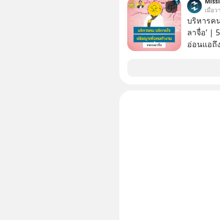
Miss
อย่างไร? นี่คือเรื่องจริงที่เพิ่งเกิดขึ้นในมาเลเซีย เมื่อ
เมื่อ
รัฐบาลปร
บริหารคน
รถ EV รา
ลาจื่อ’ |
ราคานำเข้
อ่อนแอถึง
ค่ายยักษ
สถานการณ
ถึงกับสะดุดไปไม่เป็น แ
ถึงประสบค
นี้ ไม่ใช
คนกลุ่มนี
แผนอุ้มชู
คนรอบตัวได้เก่ง
ตำแหน่งงานน
ในวันนี้
แก้เกมหม
บริหารใจ 
ถึงสั่นสะ
จื๊อ) นัก
ไปเจาะลึกเ
ฟังกันได้
PodCast 
กันด้วยนะครับ 🎧 ฟังผ่
https://tin
Apple Pod
ฟังผ่าน 
https://tin