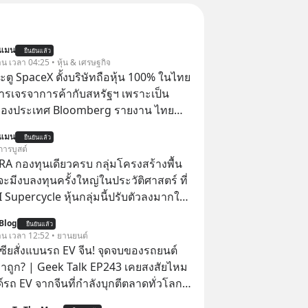
นแมน
ยืนยันแล้ว
าน เวลา 04:25 • หุ้น & เศรษฐกิจ
ตู SpaceX ตั้งบริษัทถือหุ้น 100% ในไทย
ารเจรจาการค้ากับสหรัฐฯ เพราะเป็น
ของประเทศ Bloomberg รายงาน ไทย
ดยืนชัดเจนว่า จะไม่อนุญาตให้บริษัท
นแมน
ยืนยันแล้ว
้งบริษัทโทรคมนาคมดาวเทียมที่ถือหุ้น
การบูสต์
ชาวต่างชาติ ในระหว่างการเจรจาการ
RA กองทุนเดียวครบ กลุ่มโครงสร้างพื้น
บาลสหรัฐ โดยให้เหตุผลว่าเป็นประเด็น
่จะมีงบลงทุนครั้งใหญ่ในประวัติศาสตร์ ที่
ปไตยของประเทศ
AI Supercycle หุ้นกลุ่มนี้ปรับตัวลงมากใน
่ผ่านมา แต่ความจริงคือทั่วโลกยังเดินหน้า
Blog
ยืนยันแล้ว
อย่างต่อเนื่อง ซึ่งต้องการโครงสร้างพื้น
วาน เวลา 12:52 • ยานยนต์
I จำนวนมาก ตั้งแต่เมโมรีชิป เก็บข้อมูล
เซียสั่งแบนรถ EV จีน! จุดจบของรถยนต์
ไฟฟ้า และระบายความร้อน
าถูก? | Geek Talk EP243 เคยสงสัยไหม
์รถ EV จากจีนที่กำลังบุกตีตลาดทั่วโลก
 จะถูกสกัดดาวรุ่งจนต้องเบรกหัวทิ่มได้