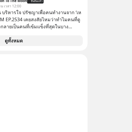
ion To The Moon
ยืนยันแล้ว
วาน เวลา 12:00
ะกาศงัด “กฎเหล็ก” สั่งบล็อกการนำเข้า
 บริหารใจ ปรัชญาเพื่อคนทำงานจาก ‘เห
คาถูกจากจีนแบบสายฟ้าแลบ ตั้งกำแพง
 5M EP.2534 เคยสงสัยไหมว่าทำไมคนที่ดู
าขั้นต่ำสูงถึง 1.7 ล้านบาท! งานนี้ทำเอา
กลายเป็นคนที่เข้มแข็งที่สุดในบาง
์ใหญ่อย่าง BYD ที่เคยกวาดเรียบยอดขาย
์ แล้วทำไมคนที่ไม่ออกแรงทำอะไรเลย
ต่เบื้องหลังมาตรการสุดโต่ง
วามสำเร็จได้ไวกว่าใครเพื่อน? ไม่แน่ว่า
ดูทั้งหมด
่แค่การกีดกันทางการค้าธรรมดา แต่มันคือ
้อาจจะเป็นคนที่รู้จักบริหารใจตัวเอง และ
แบรนด์แห่งชาติอย่าง Proton เพื่อรักษา
ที่สุดก็เป็นได้ โดยพอดแคสต์ 5M
ับแสนชีวิตในประเทศ ค่ายรถจีนจะ
จะพาทุกคนไปสำรวจวิธีการบริหารคนและ
ากกระดานนี้อย่างไร? และทำไมเรื่องนี้
ปรัชญาเพื่อคนทำงานจาก ‘เหลาจื่อ’ (เล่า
เทือนวงการยานยนต์ทั้งภูมิภาค? เราจะพา
ปราชญ์จีนแห่งยุคไปด้วยกัน
บื้องหลังสงคราม EV สุดเดือดนี้กัน เลือก
เลยนะครับ อย่าลืมกด Follow ติดตาม
ช่อง Geek Forever’s Podcast ของผม
าน Spotify :
yurl.com/mwh8t5ev 🎧 ฟังผ่าน
cast : https://apple.co/2lEqPPg 🎧
Podbean :
yurl.com/8zszdwvp 🎧 ฟังผ่าน