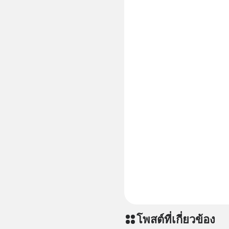
Youtube : https://youtu.be/eFpt6XJzLu
original
https://
when-mala
สาระดี ๆ 
คลิกเลย 
===========
📣 ========================= เครียด หลับ
ยาก ผมอย
CBD ช่วย
เพิ่มการผ
ประสิทธิภาพมากยิ่งขึ
CBD 💬 L
https://l
โพสต์ที่เกี่ยวข้อง