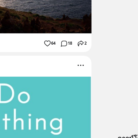
64
18
2