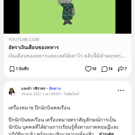
YOUTUBE.COM
อัตราเงินเดือนของทหาร
เงินเดือนของทหารแต่ละยศได้เท่าไร คลิบนี้มีคำตอบพระราชบัญญัติระเบียบข้าราชการทหาร ฉบับที่ 10https://library2.parliament.go.th/giventake/content_nla2557/law43-...
1 บันทึก
10
14
7
แจงจ๋า วชิราพร
•
ติดตาม
16 พ.ย. 2021 เวลา 09:03 • ไลฟ์สไตล์
เครื่องหมาย ปีกนักบินพลเรือน
ปีกนักบินพลเรือน เครื่องหมายตราสัญลักษณ์การเป็น
นักบิน บุคคลที่ได้ผ่านการเรียนรู้ทั้งทางภาคทฤษฎีและ
ปฏิบัติมาแล้ว พร้อมจะเหินเวหาบนท้องฟ้า
... 
อ่านต่อ