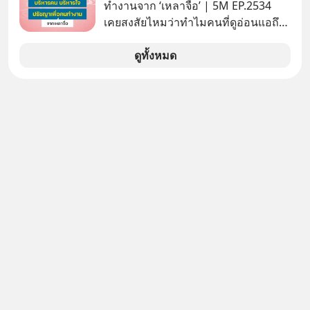
ดาวเทียมที่ถือหุ้น 100% โดยชาวต่าง
ทำงานจาก ‘เหลาจื่อ’ | 5M EP.2534
ชาติ ในระหว่างการเจรจาการค้ากับ
เคยสงสัยไหมว่าทำไมคนที่ดูอ่อนแอถึง
รัฐบาลสหรัฐ โดยให้เหตุผลว่าเป็น
กลายเป็นคนที่เข้มแข็งที่สุดในบาง
ประเด็นด้านอธิปไตยของประเทศ
สถานการณ์ แล้วทำไมคนที่ไม่ออกแรง
ดูทั้งหมด
ทำอะไรเลยถึงประสบความสำเร็จได้ไว
กว่าใครเพื่อน? ไม่แน่ว่าคนกลุ่มนี้อาจ
จะเป็นคนที่รู้จักบริหารใจตัวเอง และคน
รอบตัวได้เก่งที่สุดก็เป็นได้ โดยพอดแค
สต์ 5M ในวันนี้จะพาทุกคนไปสำรวจวิธี
การบริหารคนและบริหารใจ ปรัชญา
เพื่อคนทำงานจาก ‘เหลาจื่อ’ (เล่าจื๊อ) นัก
ปราชญ์จีนแห่งยุคไปด้วยกัน