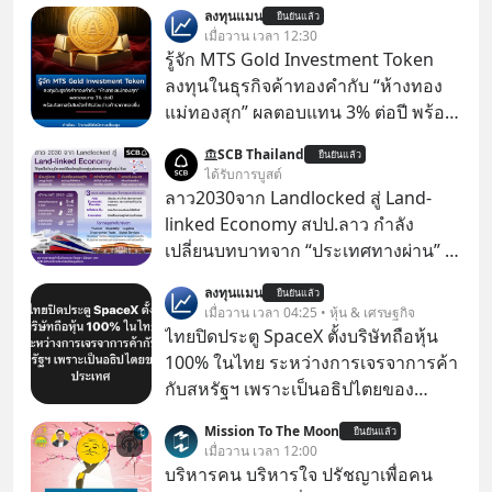
ลงทุนแมน
ยืนยันแล้ว
เมื่อวาน เวลา 12:30
รู้จัก MTS Gold Investment Token
ลงทุนในธุรกิจค้าทองคำกับ “ห้างทอง
แม่ทองสุก” ผลตอบแทน 3% ต่อปี พร้อม
โอกาสรับโบนัสกำไรส่วนต่างถ้าราคา
SCB Thailand
ยืนยันแล้ว
ทองขึ้น / ลงทุนแมนจะเล่าให้ฟัง x MTS
ได้รับการบูสต์
Gold Group กลุ่ม MTS Gold หรือห้าง
ลาว2030จาก Landlocked สู่ Land-
ทองแม่ทองสุก อยู่ในธุรกิจทองคำมา
linked Economy สปป.ลาว กำลัง
นานกว่า 74 ปี ปัจจุบันนับเป็นกลุ่มธุรกิจ
เปลี่ยนบทบาทจาก “ประเทศทางผ่าน” สู่
ทองคำที่ใหญ่เป็นอันดับ 2 ของไทย ที่มี
“ศูนย์กลางเศรษฐกิจและโลจิสติกส์”
ลงทุนแมน
รายได้รวม 3.5 ล้านล้านบาทในปี 2568
ยืนยันแล้ว
ของอนุภูมิภาคลุ่มแม่น้ำโขง
เมื่อวาน เวลา 04:25 • หุ้น & เศรษฐกิจ
ไทยปิดประตู SpaceX ตั้งบริษัทถือหุ้น
100% ในไทย ระหว่างการเจรจาการค้า
กับสหรัฐฯ เพราะเป็นอธิปไตยของ
ประเทศ Bloomberg รายงาน ไทย
Mission To The Moon
ยืนยันแล้ว
ประกาศจุดยืนชัดเจนว่า จะไม่อนุญาต
เมื่อวาน เวลา 12:00
ให้บริษัทสหรัฐฯ ตั้งบริษัทโทรคมนาคม
บริหารคน บริหารใจ ปรัชญาเพื่อคน