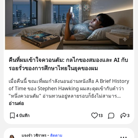
คืนที่ผมเข้าใจควอนตัม: กลไกของสมองและ AI กับ
รอยรั่วของการศึกษาไทยในยุคของผม
เมื่อคืนนี้ ขณะที่ผมกำลังนอนอ่านหนังสือ A Brief History 
of Time ของ Stephen Hawking ผมสะดุดเข้ากับคำว่า 
"หนึ่งควอนตัม" อ่านทวนอยู่หลายรอบก็ยังไม่สามาร
... 
อ่านต่อ
4 บันทึก
13
3
แจงจ๋า วชิราพร
•
ติดตาม