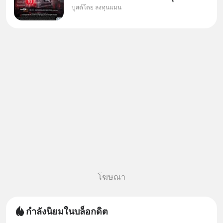
บูสต์โดย ลงทุนแมน
ใหม่ 9 ตัว เข้ากองทุน.. ครอบคลุม
ทั้งซัปพลายเชน AI จีน พิเศษ ช่วง
3 - 19 ส.ค. 69 มีโปรโมชัน ลด
50% ค่าธรรมเนียมซื้อ | ยอด 2
ล้านบาทขึ้นไป ฟรีค่าธรร
โฆษณา
กำลังนิยมในบล็อกดิต