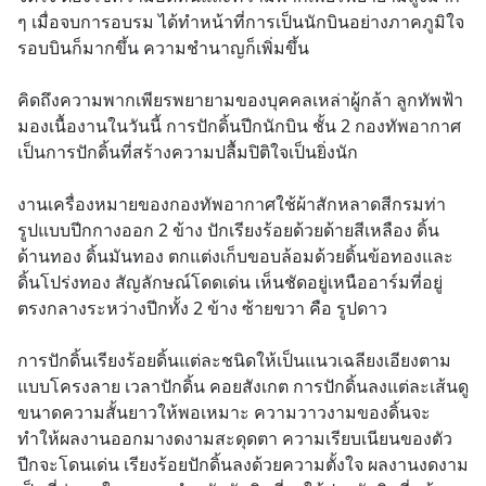
ๆ เมื่อจบการอบรม ได้ทำหน้าที่การเป็นนักบินอย่างภาคภูมิใจ 
รอบบินก็มากขึ้น ความชำนาญก็เพิ่มขึ้น
คิดถึงความพากเพียรพยายามของบุคคลเหล่าผู้กล้า ลูกทัพฟ้า 
มองเนื้องานในวันนี้ การปักดิ้นปีกนักบิน ชั้น 2 กองทัพอากาศ 
เป็นการปักดิ้นที่สร้างความปลื้มปิติใจเป็นยิ่งนัก 
งานเครื่องหมายของกองทัพอากาศใช้ผ้าสักหลาดสีกรมท่า 
รูปแบบปีกกางออก 2 ข้าง ปักเรียงร้อยด้วยด้ายสีเหลือง ดิ้น
ด้านทอง ดิ้นมันทอง ตกแต่งเก็บขอบล้อมด้วยดิ้นข้อทองและ
ดิ้นโปร่งทอง สัญลักษณ์โดดเด่น เห็นชัดอยู่เหนืออาร์มที่อยู่
ตรงกลางระหว่างปีกทั้ง 2 ข้าง ซ้ายขวา คือ รูปดาว
การปักดิ้นเรียงร้อยดิ้นแต่ละชนิดให้เป็นแนวเฉลียงเอียงตาม
แบบโครงลาย เวลาปักดิ้น คอยสังเกต การปักดิ้นลงแต่ละเส้นดู
ขนาดความสั้นยาวให้พอเหมาะ ความวาวงามของดิ้นจะ
ทำให้ผลงานออกมางดงามสะดุดตา ความเรียบเนียนของตัว
ปีกจะโดนเด่น เรียงร้อยปักดิ้นลงด้วยความตั้งใจ ผลงานงดงาม