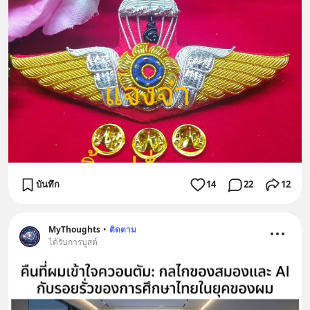
บันทึก
14
22
12
MyThoughts
•
ติดตาม
ได้รับการบูสต์