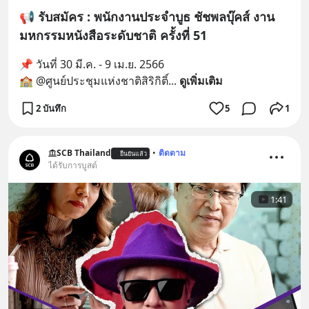
📢 รับสมัคร : พนักงานประจำบูธ ชัชพลบุ๊คส์ งาน
มหกรรมหนังสือระดับชาติ ครั้งที่ 51
📌 วันที่ 30 มี.ค. - 9 เม.ย. 2566 
🏫 @ศูนย์ประชุมแห่งชาติสิริกิติ์
... 
ดูเพิ่มเติม
2 บันทึก
5
1
SCB Thailand
•
ติดตาม
ยืนยันแล้ว
ได้รับการบูสต์
1:41