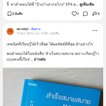
จี้  หาคำตอบได้ที่ “ป้าเก๋าเล่ากลโกง” EP4 ต
... 
ดูเพิ่มเติม
2 บันทึก
1
3
อยากสรุป
•
ติดตาม
15 มี.ค. 2022 เวลา 13:36 • หนังสือ
เทคนิคที่เรียนรู้ได้เร็วที่สุด ได้ผลลัพธ์ดีที่สุด ทำอย่างไร
พบคำตอบได้ในหนังสือ ‘สำเร็จสบายสบาย เพราะเรียนรู้ไว
แบบคนขี้เกียจ’
... 
อ่านต่อ