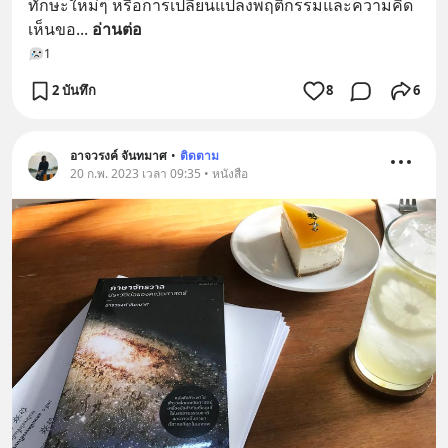
ทักษะใหม่ๆ หรือการเปลี่ยนแปลงพฤติกรรมและความคิด
เห็นขอ
... 
อ่านต่อ
1
2 บันทึก
8
6
อาจวรงค์ จันทมาศ
•
ติดตาม
20 ก.พ. 2023 เวลา 09:35 • หนังสือ