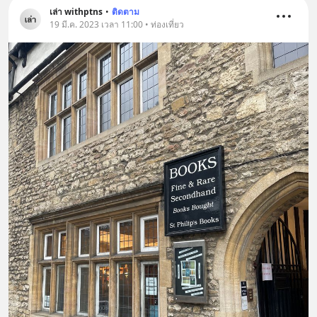
เล่า withptns
•
ติดตาม
19 มี.ค. 2023 เวลา 11:00 • ท่องเที่ยว