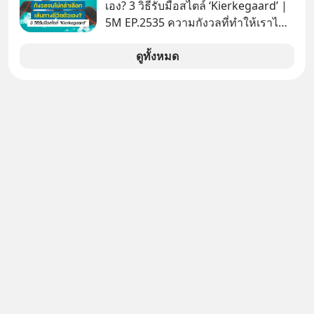
เอง? 3 วิธีรับมือสไตล์ ‘Kierkegaard’ |
5M EP.2535 ความกังวลที่ทำให้เราไม่
กล้าตัดสินใจในเรื่องต่างๆ ทั้งเรื่องเล็ก
เรื่องใหญ่ หรือแม้แต่เรื่องสำคัญของ
ดูทั้งหมด
ชีวิตเกิดจากการที่เรามี ‘อิสรภาพ’ และมี
ทางเลือกมากมาย ซึ่งเมื่อเทียบกับสัตว์
แล้วก็จะเห็นความแตกต่างได้ชัดว่าเรา
มี ‘อำนาจ’ ในการเลือกและตัดสินใจ
มากแค่ไหน แต่อิสรภาพ อำนาจ หรือ
การได้มีสิทธิเลือกนี้กลับสร้างความ
กังวลให้กับเรา แล้วเราจะรับมือกับ
ความกังวลนี้อย่างไร? ติดตามได้ในพอด
แคสต์ 5M EP. นี้ #goodtime
#5minutespodcast
#missiontothemoonpodcast