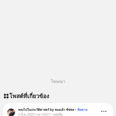
โฆษณา
โพสต์ที่เกี่ยวข้อง
หลงไปในประวัติศาสตร์ by หมอเอ้ว ชัชพล
•
ติดตาม
2 มี.ค. 2023 เวลา 03:21 • หนังสือ