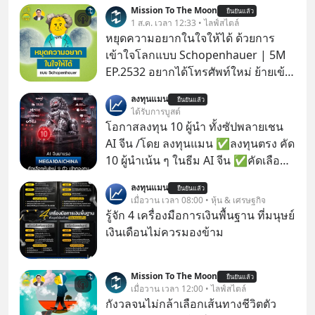
Mission To The Moon
ยืนยันแล้ว
1 ส.ค. เวลา 12:33 • ไลฟ์สไตล์
หยุดความอยากในใจให้ได้ ด้วยการ
เข้าใจโลกแบบ Schopenhauer | 5M
EP.2532 อยากได้โทรศัพท์ใหม่ ย้ายเข้า
บ้านหลังใหม่ หรือเลื่อนตำแหน่งในฝัน
ลงทุนแมน
ยืนยันแล้ว
เคยสงสัยไหมว่าทำไมพอได้ของที่อยาก
ได้รับการบูสต์
ได้มาแล้วความสุขนั้นกลับอยู่กับเราได้
โอกาสลงทุน 10 ผู้นำ ทั้งซัปพลายเชน
ไม่นาน? นี่คือกลไกพื้นฐานของมนุษย์ที่
AI จีน /โดย ลงทุนแมน ✅ลงทุนตรง คัด
Arthur Schopenhauer นักปรัชญา
10 ผู้นำเน้น ๆ ในธีม AI จีน ✅คัดเลือก
ชาวเยอรมันเคยอธิบายไว้เมื่อ 200 กว่า
หุ้นใหม่ 9 ตัว เข้ากองทุน ✅ร่วมเป็น
ลงทุนแมน
ปีก่อน แล้วเราจะหยุดวงจรความอยาก
ยืนยันแล้ว
เจ้าของผู้นำ AI จีน ตั้งแต่โรงงานผลิตชิป
เมื่อวาน เวลา 08:00 • หุ้น & เศรษฐกิจ
ในใจเพื่อความสุขที่ยั่งยืนได้อย่างไร?
หน่วยความจำ โมเดล AI ยันหุ่นยนต์
รู้จัก 4 เครื่องมือการเงินพื้นฐาน ที่มนุษย์
ติดตามได้ในพอดแคสต์ 5M EP. นี้
✅ได้การรับยกเว้นภาษี Capital Gain
เงินเดือนไม่ควรมองข้าม
#goodtime #5minutespodcast
ตามกฎหมายภาษีของประเทศไทย
#missiontothemoonpodcast
Mission To The Moon
ยืนยันแล้ว
เมื่อวาน เวลา 12:00 • ไลฟ์สไตล์
กังวลจนไม่กล้าเลือกเส้นทางชีวิตตัว