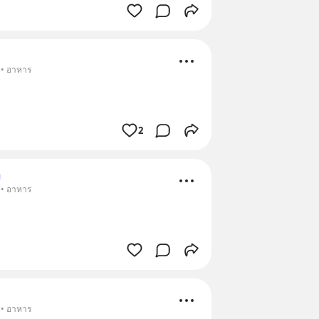
 • อาหาร
2
ม
 • อาหาร
 • อาหาร