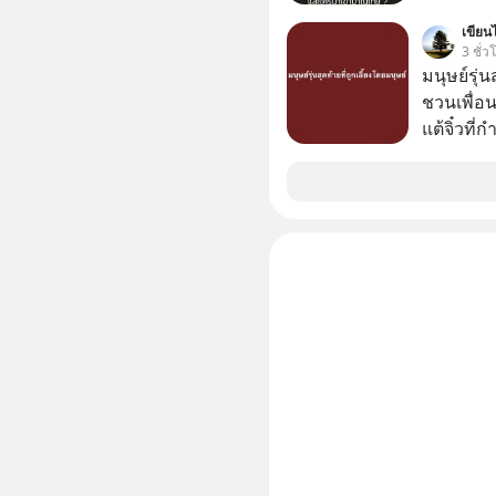
การลงทุ
สาขาแรกใ
#Missio
เขียนไ
3 ชั่ว
มนุษย์รุ่น
ชวนเพื่อนๆ
แต้จิ๋วที่
ป๊าผมเห็น
อยากดูมาก ด้วยเพราะว่าอากงก็มาจากเมื
ก็พูดแต้จิ
เด็ก