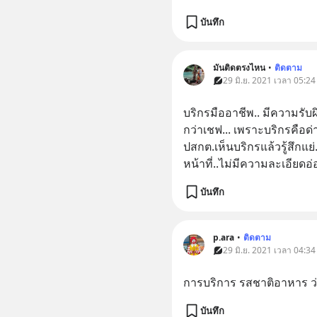
บันทึก
มันติดตรงไหน
•
ติดตาม
29 มิ.ย. 2021 เวลา 05:24
บริกรมืออาชีพ.. มีความรับผิ
กว่าเชฟ... เพราะบริกรคือด
ปสกต.เห็นบริกรแล้วรู้สึกแย
หน้าที่..ไม่มีความละเอียดอ่อ
บันทึก
p.ara
•
ติดตาม
29 มิ.ย. 2021 เวลา 04:34
การบริการ รสชาติอาหาร ว
บันทึก