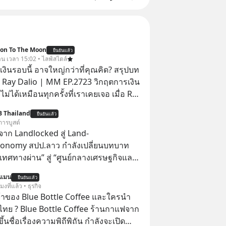
ion To The Moon
ยืนยันแล้ว
วาน เวลา 15:02 • ไลฟ์สไตล์
งินรอบนี้ อาจใหญ่กว่าที่คุณคิด? สรุปบท
 Ray Dalio | MM EP.2723 วิกฤตการเงิน
ไม่ได้เหมือนทุกครั้งที่เราเคยเจอ เมื่อ Ray
ยผู้เคยทำนายวิกฤตเศรษฐกิจมาแล้วหลาย
B Thailand
ยืนยันแล้ว
รั้ง ออกมาส่งสัญญาณเตือนระเบิดเวลา
การบูสต์
กำลังก่อตัวขึ้น จาก "ระเบิดหนี้สิน
าก Landlocked สู่ Land-
สานเข้ากับ "ฟองสบู่กระแส AI" ที่ผู้คน
conomy สปป.ลาว กำลังเปลี่ยนบทบาท
าคาอย่างบ้าคลั่ง บทเรียนจาก
เทศทางผ่าน” สู่ “ศูนย์กลางเศรษฐกิจและ
าสตร์ 500 ปี บอกอะไรเรา? ระเบียบโลก
์” ของอนุภูมิภาคลุ่มแม่น้ำโขง
นแมน
ปลี่ยนมือไปในทิศทางไหน? และเราควร
ยืนยันแล้ว
โมงที่แล้ว • ธุรกิจ
างไรก่อนที่ทุกอย่างจะสายเกินไป? ร่วม
จ้าของ Blue Bottle Coffee และใครนำ
ทวิเคราะห์และข้อคิดการเงินฉบับ Dalio
ไทย ? Blue Bottle Coffee ร้านกาแฟจาก
ปบทเรียน #การเงิน
ขึ้นชื่อเรื่องความพิถีพิถัน กำลังจะเปิด