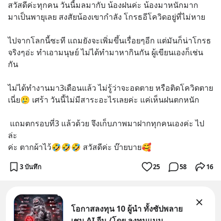
สวัสดีค่ะทุกคน วันนี้มลมากับ น้องฝนค่ะ น้องมาหนักมาก
มาเป็นพายุเลย สงสัยน้องเขากำลัง โกรธอีโควิดอยู่ที่ไม่หาย
ไปจากโลกนี้ซะที แถมยังจะเพิ่มขึ้นเรื่อยๆอีก แต่มันก็น่าโกรธ
จริงๆอ่ะ ทำเอามนุษย์ ไม่ได้ทำมาหากินกัน ผู้เขียนเองก็เช่น
กัน
ไม่ได้ทำงานมา3เดือนแล้ว ไม่รู้ว่าจะอดตาย หรือติดโควิดตาย
เนี่ย🥲 เศร้า วันนี้ไม่มีสาระอะไรเลยค่ะ แค่เห็นฝนตกหนัก
 แถมตกรอบที่3 แล้วด้วย จึงเก็บภาพมาฝากทุกคนเองค่ะ ไป
ล่ะ
ค่ะ ตากผ้าไว้🤣🤣🤣 สวัสดีค่ะ บ๊ายบาย🥰
3 บันทึก
25
58
16
โอกาสลงทุน 10 ผู้นำ ทั้งซัปพลาย
เชน AI จีน /โดย ลงทุนแมน