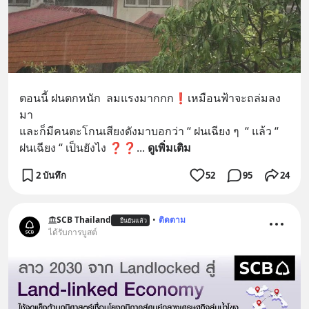
ตอนนี้ ฝนตกหนัก  ลมแรงมากกก❗️เหมือนฟ้าจะถล่มลง
มา
และก็มีคนตะโกนเสียงดังมาบอกว่า “ ฝนเฉียง ๆ  “ แล้ว “ 
ฝนเฉียง “ เป็นยังไง ❓❓
... 
ดูเพิ่มเติม
2 บันทึก
52
95
24
SCB Thailand
•
ติดตาม
ยืนยันแล้ว
ได้รับการบูสต์