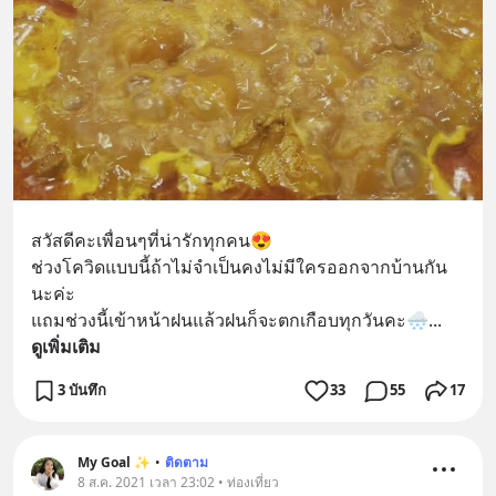
สวัสดีคะเพื่อนๆที่น่ารักทุกคน😍
ช่วงโควิดแบบนี้ถ้าไม่จำเป็นคงไม่มีใครออกจากบ้านกัน
นะค่ะ
แถมช่วงนี้เข้าหน้าฝนแล้วฝนก็จะตกเกือบทุกวันคะ🌨
... 
ดูเพิ่มเติม
3 บันทึก
33
55
17
My Goal ✨
•
ติดตาม
8 ส.ค. 2021 เวลา 23:02 • ท่องเที่ยว