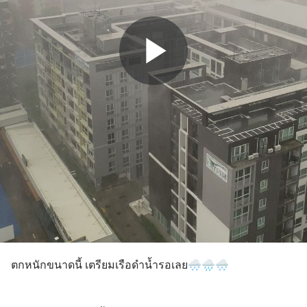
ตกหนักขนาดนี้ เตรียมเรือดำน้ำรอเลย🌨🌧🌨