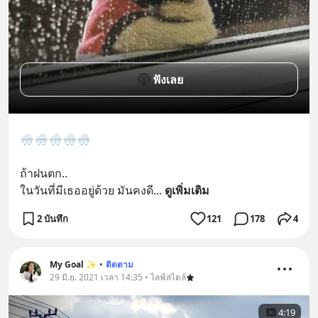
ฟังเลย
🌨🌨🌨🌨🌨
ถ้าฝนตก..
ในวันที่มีเธออยู่ด้วย มันคงดี
... 
ดูเพิ่มเติม
2 บันทึก
121
178
4
My Goal ✨
•
ติดตาม
29 มิ.ย. 2021 เวลา 14:35 • ไลฟ์สไตล์
4:19