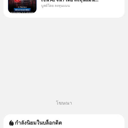
บูสต์โดย ลงทุนแมน
✅ลงทุนตรง คัด 10 ผู้นำเน้น ๆ ใน
ธีม AI จีน ✅คัดเลือกหุ้นใหม่ 9 ตัว
เข้ากองทุน ✅ร่วมเป็นเจ้าของผู้นำ
AI จีน ตั้งแต่โรงงานผลิตชิป หน่วย
ความจำ โมเดล
โฆษณา
กำลังนิยมในบล็อกดิต