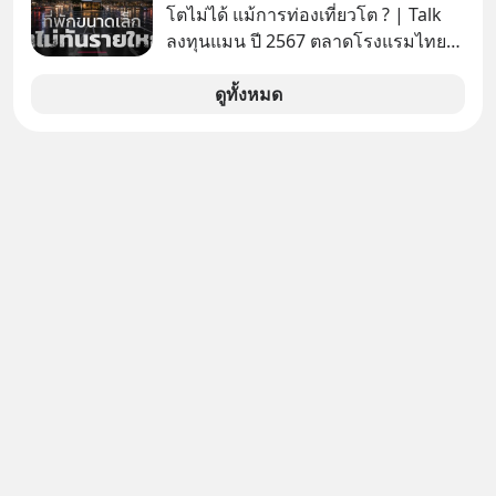
ไม่ใช่ภัยคุกคามหลักหลังการทิ้งระเบิด
โตไม่ได้ แม้การท่องเที่ยวโต ? | Talk
ที่ฮิโรชิมา
ลงทุนแมน ปี 2567 ตลาดโรงแรมไทย
มูลค่ารวมเฉียด 4 แสนล้านบาท แต่รู้
หรือไม่ว่า รายได้กว่า 85% กระจุกอยู่กับ
ดูทั้งหมด
ผู้ประกอบการรายใหญ่ และมีอัตราการ
เติบโตได้ถึง 16% ขณะที่ผู้ประกอบการ
โฮสเทลและที่พักขนาดเล็ก ซึ่งมีสัดส่วน
ถึง 91% ของธุรกิจที่พักทั้งหมด กลับโต
เพียง 1.3% เท่านั้น เกิดอะไรขึ้นกับที่พัก
รายเล็ก ? อะไรคือข้อจำกัดที่ทำให้โต
ไม่สุด และต้องปลดล็อกกฎเกณฑ์ไหน
เพื่อให้รายเล็กเติบโตได้มากกว่าที่เป็น
อยู่ ? Talk ลงทุนแมนชวนมาวิเคราะห์
เรื่องนี้ กับคุณนรี สุเนต์ตา นายกสมาคม
โฮสเทลและที่พักขนาดเล็ก
(ประเทศไทย)