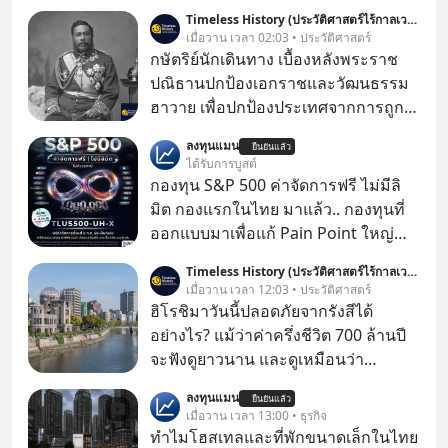
Timeless History (ประวัติศาสตร์ไร้กาลเวลา)
เมื่อวาน เวลา 02:03 • ประวัติศาสตร์
กษัตริย์นักเดินทาง เบื้องหลังพระราช
ปณิธานปกป้องเอกราชและวัฒนธรรม
ฮาวาย เพื่อปกป้องประเทศจากการถูก
ผนวกดินแดนและเพื่อรักษาวัฒนธรรม
ลงทุนแมน
ยืนยันแล้ว
ฮาวายไว้ “พระเจ้าคาลาคาอัวแห่ง
ได้รับการบูสต์
ฮาวาย (Kalākaua)” พระมหากษัตริย์
กองทุน S&P 500 ค่าจัดการฟรี ไม่มีลิ
พระองค์สุดท้ายแห่งราชอาณาจักร
มิต กองแรกในไทย มาแล้ว.. กองทุนที่
ฮาวาย ได้เสด็จพระราชดำเนินเยือนรอบ
ออกแบบมาเพื่อแก้ Pain Point ใหญ่
โลกในปีค.ศ.1881 (พ.ศ.2424) โดย
ของนักลงทุนไทยพร้อมกัน 3 เรื่อง
Timeless History (ประวัติศาสตร์ไร้กาลเวลา)
พระองค์ทรงสร้างสัมพันธไมตรีกับ
เมื่อวาน เวลา 12:03 • ประวัติศาสตร์
ประเทศญี่ปุ่น ทรงหารือเรื่องการค้าใน
ฮิโรชิมาวันนี้ปลอดภัยจากรังสีได้
ทวีปเอเชีย เสด็จพระราชดำเนินเยือน
อย่างไร? แม้ว่าค่าครึ่งชีวิต 700 ล้านปี
ตะวันออกกลาง และเข้าเฝ้าพระ
จะฟังดูยาวนาน และดูเหมือนว่า
สันตะปาปา อีกทั้งยังทรงเป็นพระมหา
“ยูเรเนียม-235 (Uranium-235)” น่าจะ
กษัตริย์พระองค์แรกที่เสด็จฯ รอบโลก
ลงทุนแมน
ยืนยันแล้ว
ยังคงอันตรายไปอีกยาวนานมาก แต่อัน
เมื่อวาน เวลา 13:00 • ธุรกิจ
ที่จริง นี่คือสาเหตุหลักที่ทำให้ยูเรเนียม
ทำไมโฮสเทลและที่พักขนาดเล็กในไทย