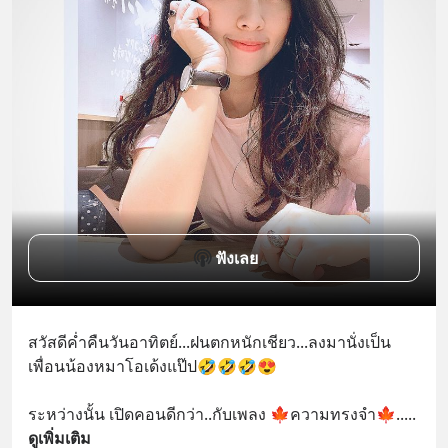
ฟังเลย
สวัสดีค่ำคืนวันอาทิตย์...ฝนตกหนักเชียว...ลงมานั่งเป็น
เพื่อนน้องหมาโอเด้งแป๊ป🤣🤣🤣😍
ระหว่างนั้น เปิดคอนดีกว่า..กับเพลง 🍁ความทรงจำ🍁..
... 
ดูเพิ่มเติม