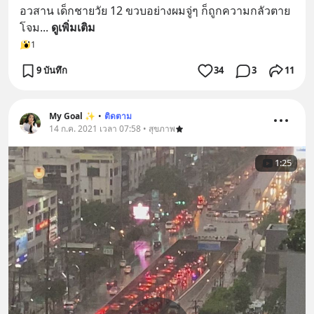
อวสาน เด็กชายวัย 12 ขวบอย่างผมจู่ๆ ก็ถูกความกลัวตาย
โจม
... 
ดูเพิ่มเติม
1
9 บันทึก
34
3
11
My Goal ✨
•
ติดตาม
14 ก.ค. 2021 เวลา 07:58 • สุขภาพ
1:25