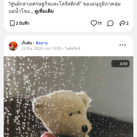
“ศูนย์กลางเศรษฐกิจและโลจิสติกส์” ของอนุภูมิภาคลุ่ม
แม่น้ำโขง
... 
ดูเพิ่มเติม
2 บันทึก
11
2
เก็บฝัน
•
ติดตาม
23 มิ.ย. 2020 เวลา 13:05 • ไลฟ์สไตล์
4:59