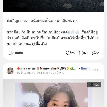
บังเอิญเจอตลาดนัดยามเย็นเลยพาเดิมชมค่ะ
สวัสดีค่ะ วันนี้มลมาพร้อมกับน้องฝนค่ะ🌨🌧 เรื่องก็มีอยู่
ว่า มลกำลังเดินจะไปซื้อ “เสบียง” มาตุนไว้เพื่อที่จะไม่ต้อง
ออกบ้านบ่อย
... 
ดูเพิ่มเติม
6 บันทึก
25
63
20
🍁กาลและเวลา🌷Mamonaku🍜ยูอิจัง🌾🌿🐶🐱
•
ติดตาม
19 มิ.ย. 2022 เวลา 14:00 • ดนตรี เพลง
4:22