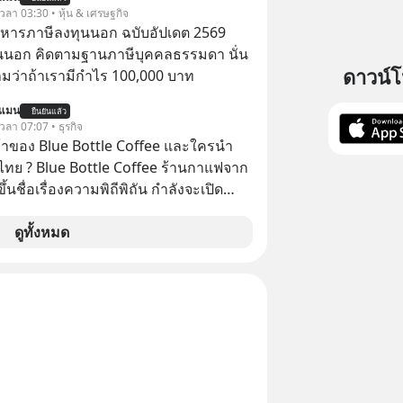
ต่อได้จริง ๆ ลงทุนแมนจะเล่าให้ฟัง
 เวลา 03:30 • หุ้น & เศรษฐกิจ
บริหารภาษีลงทุนนอก ฉบับอัปเดต 2569
นนอก คิดตามฐานภาษีบุคคลธรรมดา นั่น
ดาวน์
ว่าถ้าเรามีกำไร 100,000 บาท
นแมน
ยืนยันแล้ว
 เวลา 07:07 • ธุรกิจ
จ้าของ Blue Bottle Coffee และใครนำ
ไทย ? Blue Bottle Coffee ร้านกาแฟจาก
ขึ้นชื่อเรื่องความพิถีพิถัน กำลังจะเปิด
นประเทศไทย ที่ Central Park
ดูทั้งหมด