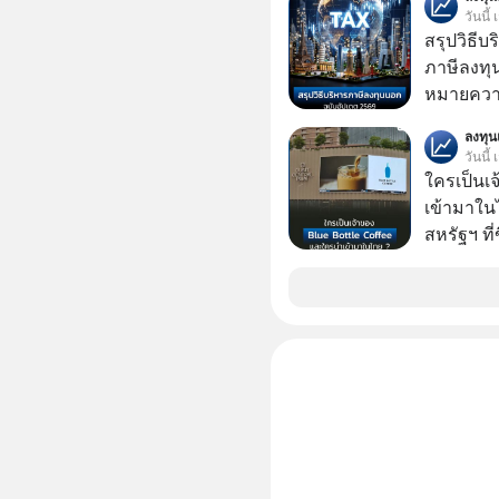
วันนี้
สรุปวิธี
ภาษีลงทุ
หมายความ
ลงทุ
วันนี้
ใครเป็นเ
เข้ามาใน
สหรัฐฯ ที่
สาขาแรกใ