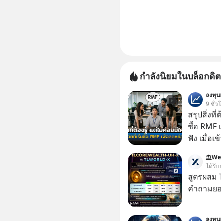
กำลังนิยมในบล็อกดิต
ลงทุ
9 ชั่ว
สรุปสิ่งที่
ซื้อ RMF 
ฟัง เมื่อเ
ภาษี หลายคนมักได้รับคำแนะนำให้ลงทุนใน RMF
We
เพราะนอก
ได้รับ
โอกาสในการ
สูตรผสม
นักที่จะลงลึก
คำถามยอด
ควรดู ตรง
ควรรู้ข้อ
ลงทุ