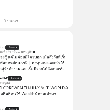
โฆษณา
นแมน
ยืนยันแล้ว
โมงที่แล้ว • หุ้น & เศรษฐกิจ
ต้องรู้ แต่ไม่ค่อยมีใครบอก เมื่อถึงวัยที่เริ่ม
เพื่อลดหย่อนภาษี | ลงทุนแมนจะเล่าให้
ข้าสู่วัยทำงานและเริ่มมีรายได้ถึงเกณฑ์เสีย
althX
ยืนยันแล้ว
จากจะช่วยลดหย่อนภาษีได้แล้ว ยังเป็น
การบูสต์
สร้างความมั่งคั่งระยะยาว แต่น้อยคน
 TLCOREWEALTH-UH-X กับ TLWORLD-X
ว่า ถ้าลงทุนใน RMF ควรรู้ อะไรบ้าง
ฮิตที่คนใช้ WealthX ถามเข้ามา
ไหน ทำอย่างไร ถึงจะดีกับเรา แล้วเรา
มูลอะไรเกี่ยวกับ RMF บ้าง เพื่อให้นำไปใช้
นแมน
ยืนยันแล้ว