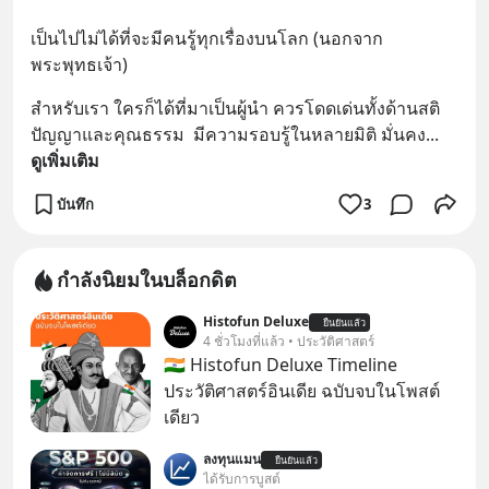
เป็นไปไม่ได้ที่จะมีคนรู้ทุกเรื่องบนโลก (นอกจาก
พระพุทธเจ้า)
สำหรับเรา ใครก็ได้ที่มาเป็นผู้นำ ควรโดดเด่นทั้งด้านสติ
ปัญญาและคุณธรรม  มีความรอบรู้ในหลายมิติ มั่นคง
... 
ดูเพิ่มเติม
บันทึก
3
กำลังนิยมในบล็อกดิต
Histofun Deluxe
ยืนยันแล้ว
4 ชั่วโมงที่แล้ว • ประวัติศาสตร์
🇮🇳 Histofun Deluxe Timeline
ประวัติศาสตร์อินเดีย ฉบับจบในโพสต์
เดียว
ลงทุนแมน
ยืนยันแล้ว
ได้รับการบูสต์