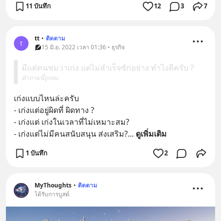
11 บันทึก
12
3
7
tt
•
ติดตาม
t
15 มิ.ย. 2022 เวลา 01:36 • ธุรกิจ
มีแต่คนชมว่าเก่ง แต่ไม่สำเร็จซักอย่าง ทำไงดีครับ ?
คำถามนี้ถูกลบ
เก่งแบบไหนล่ะครับ
- เก่งแต่อยู่ผิดที่ ผิดทาง ?
- เก่งแต่ เก่งในเวลาที่ไม่เหมาะสม?
- เก่งแต่ไม่มีคนสนับสนุน ส่งเสริม?
... 
ดูเพิ่มเติม
1 บันทึก
2
MyThoughts
•
ติดตาม
ได้รับการบูสต์