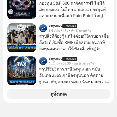
กองทุน S&P 500 ค่าจัดการฟรี ไม่มีลิ
มิต กองแรกในไทย มาแล้ว.. กองทุนที่
ออกแบบมาเพื่อแก้ Pain Point ใหญ่
ของนักลงทุนไทยพร้อมกัน 3 เรื่อง
ลงทุนแมน
ยืนยันแล้ว
3 ชั่วโมงที่แล้ว • หุ้น & เศรษฐกิจ
สรุปสิ่งที่ต้องรู้ แต่ไม่ค่อยมีใครบอก เมื่อ
ถึงวัยที่เริ่มซื้อ RMF เพื่อลดหย่อนภาษี |
ลงทุนแมนจะเล่าให้ฟัง เมื่อเข้าสู่วัย
ทำงานและเริ่มมีรายได้ถึงเกณฑ์เสีย
ลงทุนแมน
ยืนยันแล้ว
ภาษี หลายคนมักได้รับคำแนะนำให้
วันนี้ เวลา 03:30 • หุ้น & เศรษฐกิจ
ลงทุนใน RMF เพราะนอกจากจะช่วยลด
สรุปวิธีบริหารภาษีลงทุนนอก ฉบับ
หย่อนภาษีได้แล้ว ยังเป็นโอกาสในการ
อัปเดต 2569 ภาษีลงทุนนอก คิดตาม
สร้างความมั่งคั่งระยะยาว แต่น้อยคน
ฐานภาษีบุคคลธรรมดา นั่นหมายความ
นักที่จะลงลึกว่า ถ้าลงทุนใน RMF ควรรู้
ว่าถ้าเรามีกำไร 100,000 บาท
อะไรบ้าง ควรดู ตรงไหน ทำอย่างไร ถึง
ดูทั้งหมด
จะดีกับเรา แล้วเราควรรู้ข้อมูลอะไร
เกี่ยวกับ RMF บ้าง เพื่อให้นำไปใช้ต่อได้
จริง ๆ ลงทุนแมนจะเล่าให้ฟัง