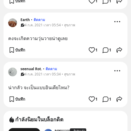
บันทึก
1
1
Earth
•
ติดตาม
4 ก.ค. 2021 เวลา 05:54 • สุขภาพ
คงจะเกิดความวุ่นวายน่าดูเลย
บันทึก
1
1
seenual Rot.
•
ติดตาม
4 ก.ค. 2021 เวลา 05:34 • สุขภาพ
น่ากลัว จะเป็นแบบอินเดียไหม?
บันทึก
1
1
กำลังนิยมในบล็อกดิต
ลงทุนแมน
ยืนยันแล้ว