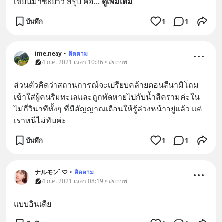
เขียนมาซะยาว สรุป คือ
... 
ดูเพิ่มเติม
บันทึก
1
1
ime.neay
•
ติดตาม
4 ก.ค. 2021 เวลา 10:36 • สุขภาพ
ส่วนตัวคิดว่าสถานการณ์จะเปรียบคล้ายตอนสึนามิโถม
เข้าใส่ผู้คนริมทะเลและถูกพัดหายไปกับน้ำสีครามค่ะใน
ไม่กี่วินาทีทั้งๆ ที่มีสัญญาณเตือนให้รู้ล่วงหน้าอยู่แล้ว แต่
เราหนีไม่ทันค่ะ
บันทึก
1
1
ナルモン˚ ♡
•
ติดตาม
4 ก.ค. 2021 เวลา 08:19 • สุขภาพ
แบบอินเดีย