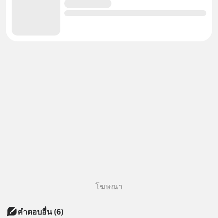
โฆษณา
คำตอบอื่น
(
6
)