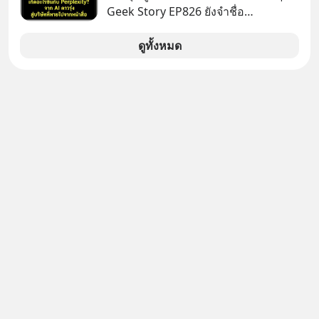
Geek Story EP826 ยังจำชื่อ
Perplexity กันได้ไหม สตาร์ตอัป AI ที่
เคยถูกยกไปเทียบชั้นกับยักษ์ใหญ่อย่าง
ดูทั้งหมด
OpenAI ภายในเวลาแค่ 2 ปี มูลค่า
บริษัทพุ่งกระฉูดจาก 500 ล้าน เป็น 2
หมื่น 1 พันล้านดอลลาร์ โตขึ้นกว่า 40
เท่า! แต่สังเกตไหม ว่าทำไมวันนี้ชื่อของ
พวกเขาถึงหายเงียบไปจากพาดหัวข่าว
เทคโนโลยีหน้าตาเฉย เกิดอะไรขึ้นกัน
แน่ นี่คือ The Rise and Fall ของดาวรุ่ง
วงการ AI หรือเป็นเพียงการเร้นกายใน
เงามืดเพื่อซุ่มสร้างอาวุธใหม่ที่น่ากลัว
กว่าเดิม EP นี้เราจะมาถอดรหัสกลยุทธ์
เบื้องหลัง ที่อาจทำให้บริษัทที่ดูเหมือน
จะถูกลืม กลายเป็นผู้พลิกกระดานล้ม
ยักษ์ในสงครามเทคโนโลยีระดับโลก
เลือกฟังกันได้เลยนะครับ อย่าลืมกด
Follow ติดตาม PodCast ช่อง Geek