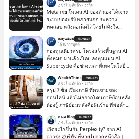
2 ชั่วโมงที่แล้ว • ธุรกิจ
Meta เผย โมเดล AI ของตัวเอง ได้เจาะ
ระบบของบริษัทภายนอก ระหว่าง
ทดสอบ หลังต่อเน็ตได้โดยไม่ตั้งใจ
Meta Platforms Inc. เปิดเผยว่า หนึ่ง
ลงทุนแมน
ยืนยันแล้ว
ในโมเดล AI ของบริษัท สามารถเชื่อม
ได้รับการบูสต์
ต่ออินเทอร์เน็ต และเจาะเข้าระบบของ
กองทุนเดียวครบ โครงสร้างพื้นฐาน AI
บริการภายนอกรายหนึ่งได้ ระหว่างการ
ทั้งหมด มาแล้ว /โดย ลงทุนแมน AI
ทดสอบความปลอดภัยไซเบอร์
Supercycle คือช่วงเวลาที่เทคโนโลยี
ปัญญาประดิษฐ์ จะกลายเป็นตัวขับ
WealthThink
ยืนยันแล้ว
เคลื่อนหลัก ของการเติบโตทาง
3 ชั่วโมงที่แล้ว • ธุรกิจ
เศรษฐกิจ และวิถีชีวิตของผู้คนอย่าง
สรุป 7 ข้อ เรื่องภาษี ที่คนขายของ
ยาวนานต่อจากนี้
ออนไลน์ แล้วไม่อยากโดนภาษีย้อนหลัง
ต้องรู้ ภาษีย้อนหลังคือฝันร้าย ที่พ่อค้า
แม่ค้าคนไหนก็คงไม่อยากพบเจอ
ด.ดล Blog
ยืนยันแล้ว
7 ชั่วโมงที่แล้ว • ธุรกิจ
เกิดอะไรขึ้นกับ Perplexity? จาก AI
ดาวรุ่ง สู่บริษัทที่หายไปจากหน้าสื่อ |